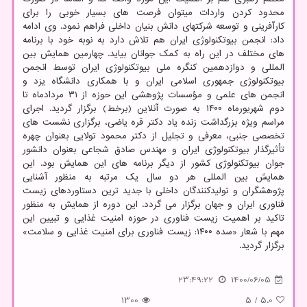
محدود کردن واردات میتوان فرصت های بسیار خوبی را برای
کارآفرینی و توسعه شرکتهای دانش بنیان داخلی فراهم نمود. وی ادامه
داد: انجمن بیوتکنولوژی ایران هم تلاش دارد به نوبه خود با برنامه
های مختلف در این راه به کمک جوانان بیاید. چهارمین همایش بین
المللی و دوازدهمین کنگره ملی بیوتکنولوژی ایران توسط انجمن
بیوتکنولوژی جمهوری اسلامی ایران و با همکاری دانشگاه یزد و
انجمن های علمی و مؤسسات پژوهشی این حوزه از ۳۱ مردادماه تا
دوم شهریورماه ۱۴۰۰ به صورت آنلاین (برخط) برگزار گردید. اجرای
مراسم ویژه بزرگداشت زنده یاد دکتر قره یاضی، برگزاری نشست های
تخصصی جنبی، معرفی و تجلیل از دکتر محمود تولایی بعنوان چهره
تأثیرگذار بیوتکنولوژی ایران و مهندس صادق شجاعی بعنوان دانشور
جوان بیوتکنولوژی کشور از دیگر برنامه های این همایش بود. این
همایش بین المللی هر دو سال یک مرتبه به منظور آشنایی
پژوهشگران و تولیدکنندگان داخلی با جدید ترین دستاوردهای زیست
فناوری ایران و جهان برگزار می گردد. این دوره از همایش به منظور
تاکید بر اهمیت زیست فناوری در حوزه امنیت غذایی و تبیین این
مهم با شعار «سده ۱۴۰۰: زیست فناوری برای امنیت غذایی و سلامت»
برگزار گردید.
23:49:22
1400/06/05
1300
5
/
5.0