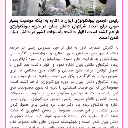
رئیس انجمن بیوتکنولوژی ایران با اشاره به اینکه موقعیت بسیار
خوبی برای ایجاد شرکتهای دانش بنیان در حوزه بیوتکنولوژی
فراهم گشته است، اظهار داشت: راه نجات کشور در دانش بنیان
شدن است.
به گزارش اسمارت کاور به نقل از مهر، سیروس زینلی در مراسم
اختتامیه چهارمین همایش بین المللی و دوازدهمین کنگره ملی
بیوتکنولوژی به ظرفیت های متنوع بیوتکنولوژی در حوزه کارآفرینی و
ایجاد شرکتهای دانش بنیان اشاره نمود و اظهار داشت: هم اکنون با
تسهیل قوانین، برنامه های حمایتی و کارگاه های مختلفی که برای
تشویق جوانان به کارآفرینی برگزار می شود، موقعیت بسیار خوبی برای
ایجاد شرکتهای دانش بنیان در حوزه بیوتکنولوژی فراهم گشته است.
خصوصاً این که این فرصت استثنایی را داریم که بدون محدودیت های
کپی رایت، نسبت به مهندسی معکوس خیلی از داروها و محصولات
زیست فناوری اقدام نماییم. رئیس انجمن بیوتکنولوژی ایران ضمن
اشاره به تلاشهای زنده یاد دکتر بهزاد قره یاضی برای هموار کردن
مسیر استفاده از این فرصت خصوصاً در بخش کشاورزی که سالانه
شاهد ۴، ۵ میلیارد دلار واردات هستیم، عنوان کرد: نجات کشور در
دانش بنیان شدن است و خوشبختانه مسؤلان عالی نظام خصوصاً مقام
معظم رهبری هم بر اهمیت این مورد واقف اند و اساسا در صورت