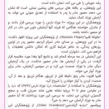
رشد خویش را طی می کند، نشان داده است.
این پژوهش، بر یافته های بررسی های پیشین مبتنی است که نشان
می دهند حضور مادر یا پدر با استفاده از تعدیل صوتی می تواند به
آرامش نوزاد کمک نماید.
پژوهشگران در این پروژه، ۲۰ نوزاد نارس را مورد بررسی قرار دادند و
از مادران خواستند هنگامی که فرزند آنها آزمایش خون می داد، در کنار
او حضور داشته باشند.
"مانوئلا فلیپا"(Manuela Filippa)، از پژوهشگران این پروژه اظهار داشت:
ما در این پژوهش، بر صدای مادر تمرکز کردیم. حضور پدر در اولین
روزهای زندگی، به خاطر شرایط کاری که امکان داشتن تعطیلات را
فراهم نمی کند، دشوارتر است.
این آزمایش در سه مرحله انجام شد و نتایج آنها بعدا مورد مقایسه قرار
گرفت. در یکی از آزمایش ها، مادر حضور نداشت، در یک آزمایش
دیگر، مادر با نوزاد صحبت می کرد و در سومین آزمایش، مادر برای
نوزاد آواز می خواند.
فلیپا افزود: مادر پنج دقیقه قبل از تزریق، هنگام تزریق و بعد از آن،
صحبت کردن یا آواز خواندن را شروع کرد.
پژوهشگران با استفاده از "مشخصات درد نوزاد نارس"(PIPP) که درد را
در مقیاس صفر تا ۲۱ برپایه نشانه هایی مانند ضربان قلب و سطح
اکسیژن ارزیابی می نماید، به بررسی این مورد پرداختند که آیا حضور
مادر به نوزاد آرامش می دهد یا خیر؟
پروفسور "دیدیه گراندجین"(Didier Grandjean)، از پژوهشگران این