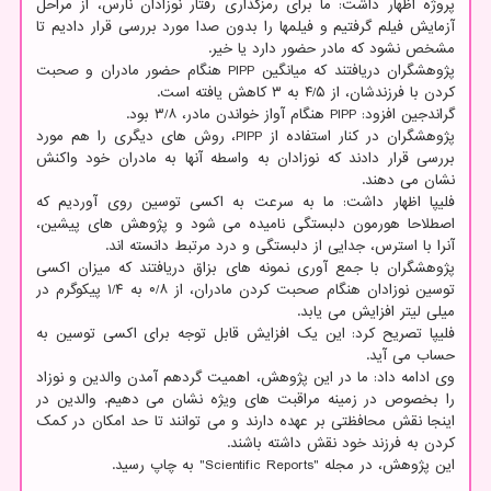
پروژه اظهار داشت: ما برای رمزگذاری رفتار نوزادان نارس، از مراحل
آزمایش فیلم گرفتیم و فیلمها را بدون صدا مورد بررسی قرار دادیم تا
مشخص نشود که مادر حضور دارد یا خیر.
پژوهشگران دریافتند که میانگین PIPP هنگام حضور مادران و صحبت
کردن با فرزندشان، از ۴/۵ به ۳ کاهش یافته است.
گراندجین افزود: PIPP هنگام آواز خواندن مادر، ۳/۸ بود.
پژوهشگران در کنار استفاده از PIPP، روش های دیگری را هم مورد
بررسی قرار دادند که نوزادان به واسطه آنها به مادران خود واکنش
نشان می دهند.
فلیپا اظهار داشت: ما به سرعت به اکسی توسین روی آوردیم که
اصطلاحا هورمون دلبستگی نامیده می شود و پژوهش های پیشین،
آنرا با استرس، جدایی از دلبستگی و درد مرتبط دانسته اند.
پژوهشگران با جمع آوری نمونه های بزاق دریافتند که میزان اکسی
توسین نوزادان هنگام صحبت کردن مادران، از ۰/۸ به ۱/۴ پیکوگرم در
میلی لیتر افزایش می یابد.
فلیپا تصریح کرد: این یک افزایش قابل توجه برای اکسی توسین به
حساب می آید.
وی ادامه داد: ما در این پژوهش، اهمیت گردهم آمدن والدین و نوزاد
را بخصوص در زمینه مراقبت های ویژه نشان می دهیم. والدین در
اینجا نقش محافظتی بر عهده دارند و می توانند تا حد امکان در کمک
کردن به فرزند خود نقش داشته باشند.
این پژوهش، در مجله "Scientific Reports" به چاپ رسید.