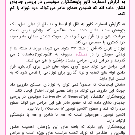
به گزارش اسمارت کاور پژوهشگران سوئیسی در بررسی جدیدی
نشان داده اند که شنیدن صدای مادر می تواند درد نوزاد را کم
کند.
به گزارش اسمارت کاور به نقل از ایسنا و به نقل از دیلی میل
، یک
پژوهش جدید نشان داده است هنگامی که نوزادان نارس تحت
مراقبت های ویژه قرار می گیرند، در صورت شنیدن صدای مادر خود،
درد کمتری را احساس می کند.
نوزادان نارس که قبل از هفته ۳۷ متولد می شوند، روزها تا هفته ها از
زندگی خویش را در
دستگاه
معروف به "انکوباتور"(incubator) می
گذرانند و در این زمان، مراحل متعدد پزشکی را طی می کنند.
این مراحل می تواند جمع آوری نمونه های خون برای آزمایش، قرار
دادن لوله های تغذیه و لوله گذاری برای نوزادانی را شامل شود که به
تنفس نیاز دارند.
مشکل اینجاست که معمولاً نمی توان به نوزادان، مسکن دارویی داد
چونکه این داروها می توانند در رشد عصبی نوزاد، اختلال ایجاد کنند.
پژوهشگران "دانشگاه ژنو"(University of Geneva) سوئیس در بررسی
جدیدی نشان داده اند که حضور مادر طی این مراحل می تواند سطح
درد را کم کند و سطح "اکسی توسین"(Oxytocin) را بالا ببرد.
اکسی توسین، هورمونی است که هم با شادی و هم با دلبستگی
ارتباط دارد.
پژوهشگران باور دارند که یافته های این پژوهش، اهمیت حضور
والدین را هنگامی که نوزاد تحت مراقبت های ویژه است و مراحل