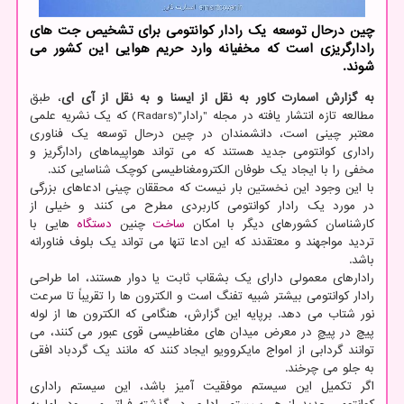
چین درحال توسعه یک رادار کوانتومی برای تشخیص جت های
رادارگریزی است که مخفیانه وارد حریم هوایی این کشور می
شوند.
به گزارش اسمارت کاور به نقل از ایسنا و به نقل از آی ای
، طبق
مطالعه تازه انتشار یافته در مجله "رادار"(Radars) که یک نشریه علمی
معتبر چینی است، دانشمندان در چین درحال توسعه یک فناوری
راداری کوانتومی جدید هستند که می تواند هواپیماهای رادارگریز و
مخفی را با ایجاد یک طوفان الکترومغناطیسی کوچک شناسایی کند.
با این وجود این نخستین بار نیست که محققان چینی ادعاهای بزرگی
در مورد یک رادار کوانتومی کاربردی مطرح می کنند و خیلی از
کارشناسان کشورهای دیگر با امکان
ساخت
چنین
دستگاه
هایی با
تردید مواجهند و معتقدند که این ادعا تنها می تواند یک بلوف فناورانه
باشد.
رادارهای معمولی دارای یک بشقاب ثابت یا دوار هستند، اما طراحی
رادار کوانتومی بیشتر شبیه تفنگ است و الکترون ها را تقریباً تا سرعت
نور شتاب می دهد. برپایه این گزارش، هنگامی که الکترون ها از لوله
پیچ در پیچِ در معرض میدان های مغناطیسی قوی عبور می کنند، می
توانند گردابی از امواج مایکروویو ایجاد کنند که مانند یک گردباد افقی
به جلو می چرخند.
اگر تکمیل این سیستم موفقیت آمیز باشد، این سیستم راداری