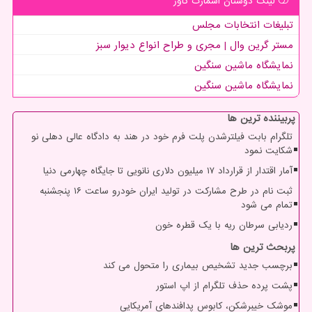
لینک دوستان اسمارت كاور
تبلیغات انتخابات مجلس
مستر گرین وال | مجری و طراح انواع دیوار سبز
نمایشگاه ماشین سنگین
نمایشگاه ماشین سنگین
پربیننده ترین ها
تلگرام بابت فیلترشدن پلت فرم خود در هند به دادگاه عالی دهلی نو
شکایت نمود
آمار اقتدار از قرارداد ۱۷ میلیون دلاری نانویی تا جایگاه چهارمی دنیا
ثبت نام در طرح مشارکت در تولید ایران خودرو ساعت ۱۶ پنجشنبه
تمام می شود
ردیابی سرطان ریه با یک قطره خون
پربحث ترین ها
برچسب جدید تشخیص بیماری را متحول می کند
پشت پرده حذف تلگرام از اپ استور
موشک خیبرشکن، کابوس پدافندهای آمریکایی