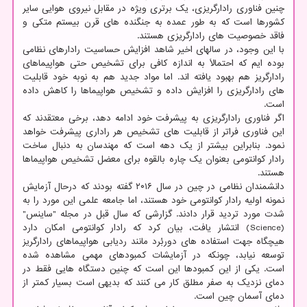
چنین فناوری رادارگریزی، یک برتری ویژه در مقابل نیروی هوایی سایر
کشورها است که به طور عمده به جنگنده های قرن بیستم متکی و
فاقد خصوصیت های رادارگریزی هستند.
با این وجود، در سالهای اخیر شاهد افزایش حساسیت رادارهای نظامی
بوده ایم که احتمالاً به اندازه کافی برای تشخیص حتی هواپیماهای
رادارگریز هم بهبود یافته اند. اما مواد جدید هم به نوبه خود قابلیت
های رادارگریزی را افزایش داده و تشخیص هواپیماها را کاهش داده
است.
اگر فناوری رادارگریزی به پیشرفت خود ادامه دهد، برخی معتقدند که
این فناوری فراتر از قابلیت های تشخیص هر راداری پیشرفت خواهد
نمود. بنابراین بیشتر از یک دهه است که مهندسان به دنبال ساخت
رادار کوانتومی بعنوان یک چاره بالقوه برای معضل تشخیص هواپیماها
هستند.
دانشمندان نظامی در چین در سال ۲۰۱۶ گفته بودند که درحال آزمایش
نمونه اولیه رادار کوانتومی خود هستند، اما جامعه علمی این مورد را به
شدت مورد تردید قرار دادند. گزارشی که سال قبل در مجله "ساینس"
(Science) انتشار یافت، بیان کرد که رادار کوانتومی امکان دارد
هیچگاه جهت استفاده های دوربُرد مانند ردیابی هواپیماهای رادارگریز
توسعه نیابد، چونکه در آزمایشات کمبودهای مهمی مشاهده شده
است. یکی از این کمبودها این است که چنین دستگاه هایی فقط در
دمای نزدیک به صفر مطلق کار می کنند که بدیهی است بسیار کمتر از
دمای آسمان چین است.