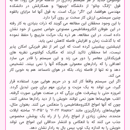
کوانتومی جدید از هر سیستم راداری در گذشته فراتر می رود، اما به
قول "ژانگ چائو" از دانشگاه "چینهوا" و همکارانش در دانشکده
مهندسی هوافضا، این "اگر" بزرگ است. به قول آنها اما مزایای بالقوه
چنین سیستمی ارزش کار سخت بر روی آنرا دارد.
با این وجود محققان این مطالعه می گویند که ذرات بنیادی به کار رفته
در این طوفان الکترومغناطیسی مصنوعی خواص عجیبی از خود نشان
داده است. در این مطالعه، هر ذره یک حرکت مارپیچ را حفظ نموده
که با گذشت زمان و افزایش فاصله کاهش نمی یابد.
اینیشتین پیشبینی کرده است که این امر از نظر فیزیکی امکان پذیر
نیست، اما محققان تاکید کردند که مکانیک کوانتومی نظریه های
فیزیکدانان معاصر را دور می زند و این سیستم را قادر می سازد
اهدافی را که رادارهای معمولی هیچگاه آنها را نمی بینند، تشخیص
دهد و نه تنها از فاصله زیاد، بلکه در هوای نامساعد هم به خوبی کار
می کند.
اگر این سیستم واقعاً کار کند و در حریم هوایی مورد استفاده قرار
گیرد، می تواند به یک مزیت و برتری مهم برای چین تبدیل گردد.
امروزه حتی با پیشرفت های بزرگی که در صنعت هوایی صورت گرفته،
اغلب هواپیماها هنوز نمی توانند خویش را از دید رادارها مخفی کنند،
چون که آنها امواج الکترومغناطیسی را منعکس می کنند. بعنوان مثال،
هواپیماهای رادارگریزی مانند "F-۲۲ Raptor" یا "F-۳۵" ساخته ایالات
متحده، بخش زیادی از امواج رادار را از راه یک پوشش مخصوص
جذب می کنند که با انعکاس و انتشار حداقلی این امواج می تواند
خویش را به اندازه یک توپ بیس بال به رادار نشان دهد.