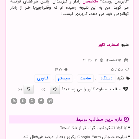
"فابریس بوست"
متخصص
رادار و فیزیکدان آژانس هوافضای فرانسه
می گوید: من به این نتیجه رسیده ام که وقتی[چین] خبر از رادار
کوانتومی خود می دهد، کاربردی نیست!
منبع:
اسمارت كاور
21:36:13
1400/06/14
1470
5
/
5.0
تگها:
دستگاه
,
ساخت
,
سیستم
,
فناوری
مطلب اسمارت کاور را می پسندید؟
(0)
(1)
X
تازه ترین مطالب مرتبط
آیا کولا آشکروفتین گران تر از طلا است؟
قابلیت جنجالی Google Earth یکروز بعد از عرضه غیرفعال شد