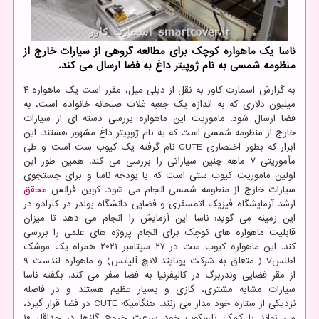
ناسا یک ماهواره کوچک برای مطالعه گروهی از سیارات خارج از
منظومه شمسی به نام ژوپیتر داغ به فضا ارسال می کند.
به گزارش اسمارت کاور به نقل از دیلی میل، مقرر است یک ماهواره ۴
میلیون دلاری که به اندازه یک جعبه غلات صبحانه خانواده است، به
فضا ارسال شود. ماموریت این ماهواره بررسی دسته ای از سیارات
خارج از منظومه شمسی است که به نام ژوپیتر داغ مشهور هستند. این
ابزار که بطور اختصاری CUTE نام گرفته یک کیوب ست است و طی
مأموریتی ۷ ماهه چنین سیاراتی را بررسی می کند. همین طور این
اولین ماموریت کیوب ستی است که با بودجه ناسا و برای جستجوی
سیارات خارج از منظومه شمسی انجام می شود. کوین فرانس
محقق
ارشد آزمایشگاه فیزیک اتمسفری و فضایی دانشگاه بولدر در کلرادو در
این زمینه می گوید: ناسا این آزمایش را انجام می دهد تا میزان
قابلیت ماهواره های کوچک برای انجام پروژه های علمی را بررسی
کند. این ماهواره کیوب ست در ۲۷ سپتامبر ۲۰۲۱ همراه یک موشک
اطلسV ( متعلق به شرکت یونایتد لانچ آلیانس) و ماهواره لندست ۹
از مقر فضایی وندربرگ در کالیفرنیا به فضا سفر می کند. بگفته ناسا
سیارات مشابه مشتری، گازی و بسیار عظیم هستند و در فاصله
نزدیکی از ستاره خود مدار می زنند. هنگامیکه CUTE در فضا قرار گیرد،
می تواند با کمک تلسکوپ خود سرعت خروج گازها در حداقل ۱۰