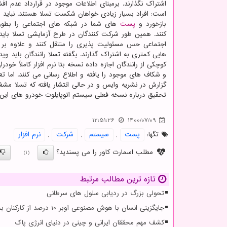
اشتراک نگذارند. برمبنای اطلاعات موجود در قرارداد عدم اف
است: افراد بسیار زیادی خواهان شکست تسلا هستند. نباید اج
بازخورد و
پست
های شما در شبکه های اجتماعی را بطور 
کنند. همین طور شرکت کنندگان در طرح آزمایشی تسلا باید
اجتماعی حس مسئولیت پذیری را منتقل کنند و علاوه بر آ
هایی کمتری به اشتراک گذارند. بگفته تسلا رانندگان باید و
کوچکی از رانندگان اجازه داده نسخه بتا نرم افزار کاملاً خو
و شکاف های موجود را یافته و اطلاع رسانی می کنند. اما تعدا
گزارش در نشریه وایس و در حالی انتشار یافته که تسلا مشغ
تحقیق درباره نسخه فعلی سیستم اتوپایلوت خودرو های ای
12:51:26
1400/07/09
تگها:
پست
,
سیستم
,
شركت
,
نرم افزار
مطلب اسمارت کاور را می پسندید؟
(1)
تازه ترین مطالب مرتبط
تحولی بزرگ در ردیابی سلول های سرطانی
جایگزینی انسان با هوش مصنوعی اوبر 10 درصد از کارکنان بخش پشتیبانی خویش را تعدیل کرد
کشف مهم محققان ایرانی و چینی در دنیای انرژی پاک