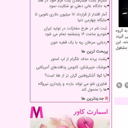
تلگرام بابت فیلترشدن پلت فرم خود در هند
به دادگاه عالی دهلی نو شکایت نمود
آمار اقتدار از قرارداد ۱۷ میلیون دلاری نانویی تا
جایگاه چهارمی دنیا
ثبت نام در طرح مشارکت در تولید ایران
به گروه
خودرو ساعت ۱۶ پنجشنبه تمام می شود
ی گیرند
ند. این
ردیابی سرطان ریه با یک قطره خون
 مشغول
پربحث ترین ها
پشت پرده حذف تلگرام از اپ استور
موشک خیبرشکن، کابوس پدافندهای آمریکایی
آیا کولا آشکروفتین گران تر از طلا است؟
فناوری نانو می تواند بازده و پایداری نیروگاه
ها را متحول کند
جدیدترین ها