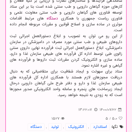
ساماندهی فرآیندها و ساختارهای نظارت و ارزیابی بر کلیه فعالان و
کارهای حوزه گیاهان دارویی و طب سنتی شده است بنا بر این ستاد
توسعه فناوری های گیاهان دارویی و طب سنتی معاونت علمی و
فناوری ریاست جمهوری با همکاری
دستگاه
های مرتبط اقدامات
موثری در ساده سازی و اصلاح قوانین و مقررات مربوطه انجام داده
است.
از این رو می توان به تصویب و ابلاغ دستورالعمل اجرائی ثبت
داروهای طبیعی و طب سنتی مورد مصرف در دامپزشکی در سازمان
دامپزشکی، ابلاغ دستورالعمل اجرائی ثبت فرآورده نهایی داروی سنتی
زالوی طبی توسط اداره کل فرآورده های طبیعی سازمان غذا و دارو،
ساده سازی و الکترونیک کردن مقررات ثبت داروها و فرآورده های
گیاهی و غیره اشاره نمود.
ستاد برای سهولت و ایجاد شفافیت برای متقاضیانی که به دنبال
دریافت مجوزهای لازم هستند با همکاری اداره کل فرآورده های
طبیعی سازمان غذا و دارو و دفتر طرح ملی گیاهان دارویی درحال
ایجاد زیرساخت های پنجره و سامانه واحد الکترونیکی صدور مجوزها
است که به زودی به نتیجه خواهد رسید.
13:22:07
1400/07/22
1527
5
/
5.0
تگها:
استاندارد
,
الكترونیك
,
تولید
,
دستگاه