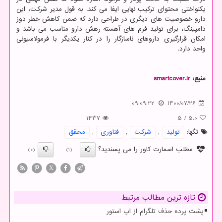
یکنواختی محتوای ترکیب نهایی ایفا می کند. به قول مدیر شرکت، این
دارو خصوصیت های دیگری در طراحی دارد که ضمن کاهش خطر دوز
دامپینگ، برای تولید فرم های آهسته رهش دارو مناسب می باشد و
امکان قرارگیری داروهای ناسازگار را در کنار یکدیگر با فرمولاسیونی
واحد دارد.
منبع:
smartcover.ir
09:09:22
1400/07/26
1437
5
/
5.0
تگها:
تولید
,
شركت
,
فناوری
,
محقق
مطلب اسمارت کاور را می پسندید؟
(0)
(1)
X
تازه ترین مطالب مرتبط
پشت پرده حذف تلگرام از اپ استور