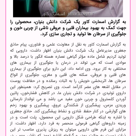
به گزارش اسمارت کاور یک شرکت دانش بنیان، محصولی را
جهت کمک به بهبود بیماران قلبی و عروقی ناشی از چربی خون و
جلوگیری از سرطان ها تولید و تجاری سازی کرد.
به گزارش اسمارت کاور به نقل از معاونت علمی و فناوری، پیام حاذق
جعفری مدیرعامل یک شرکت دانش بنیان اظهار داشت: دارویی که
تولید کردیم شامل ماده مؤثر گیاهی عصاره هسته انگور با درصد بالا و
موادی است که می تواند در درمان یا جلوگیری از بیماری های
مختلفی به کار برود. وی ادامه داد: این دارو برای جلوگیری از بیماری
های قلبی و عروقی، سکته های قلبی و مغزی، جلوگیری از انواع
سرطان ها، اثربخشی خویش را به اثبات رسانده و در حفاظت پوست
در مقابل اشعه های مضر کارآمد است. وی تصریح کرد: همینطور این
داروی تولیدی در شرکت دانش بنیان ما، در کاهش فشارخون، پائین
آوردن کلسترول و چربی خون مفید می باشد و می توانداز نارسائی
وریدی مزمن، پیشگیری از شکنندگی عروق، پیشگیری و بهبود زخم
های گوارشی در کنار حفظ شادی و نشاط پیشگیری کند. حاذق جعفری
با اشاره به اینکه طراحی شکل دارویی این محصول، پلت است و در
زمینه داروهای گیاهی فرمولی منحصر به فرد دارد، اظهار داشت: از
مزایای این فرم های دارویی میتوان به ریزش پذیری مناسب تر این
ذرات نسبت به حالت پودر و گرانوله اشاره نمود که نقش مهمی در