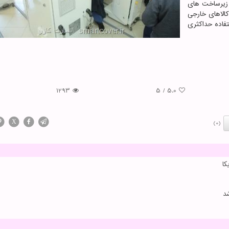
زیرساخت های
کالاهای خارجی
فاده حداکثری
1293
5
/
5.0
X
(0)
ا