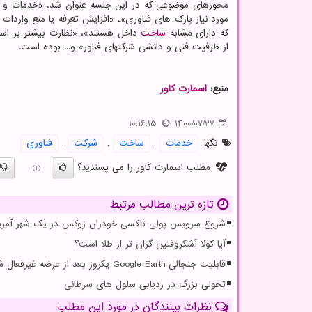
محورهای موضوعی که در این جلسه عنوان شد، «خدمات و 
مورد نیاز پارک های فناوری»، «افزایش تعرفه یا منع واردات 
که دارای مشابه
ساخت
داخل هستند»، «نظارت بیشتر بر است
از ظرفیت فنی و دانشی شرکتهای فناور» و... بوده است.
منبع:
اسمارت كاور
10:16:15
1400/07/27
تگها:
خدمات
,
ساخت
,
شركت
,
فناوری
مطلب اسمارت کاور را می پسندید؟
(1)
تازه ترین مطالب مرتبط
شروع سرویس پولی تاکسی خودران زوکس در یک شهر آمریک
آیا کولا آشکروفتین گران تر از طلا است؟
قابلیت جنجالی Google Earth یکروز بعد از عرضه غیرفعال شد
تحولی بزرگ در ردیابی سلول های سرطانی
نظرات بینندگان در مورد این مطلب