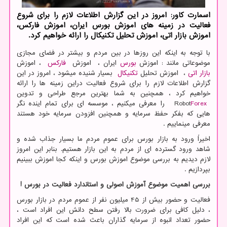
اسمارت کاور: امروز در این گزارش اطلاعات لازم را برای شروع
فعالیت در زمینه های اموزش بورس ایران، اموزش فارکس،
اموزش بازار اتی، اموزش تحلیل تکنیکال را ارائه خواهیم کرد.
با توجه به اینکه این روزها در بین مردم و بیشتر در فضای مجازی
موضوعاتی مانند : اموزش
بورس
ایران ، اموزش
فارکس
، اموزش
بازار اتی
، اموزش تحلیل
تکنیکال
بسیار شنیده میشود ، امروز در این
گزارش اطلاعات لازم را برای شروع فعالیت دراین زمینه ها را ارائه
خواهیم کرد ، همچنین به شما بهترین مرجع طراحی و تدوین
Forex
Robot
را معرفی میکنیم ، موسسه ای برای تمام اینده نگر
هایی که بفکر حفظ سرمایه و همچنین افزودن سرمایه خود هستند
معرفی مینماییم .
اخیرا‌ً ورود به بازار بورس برای عموم مردم ما بسیار جذاب شده و
شاهد ورود گسترده ای از مردم به این بازار هستیم. بنابر این امروز
لازم دیدیم به بررسی موضوع اموزش بورس و اینکه کجا اموزش ببینیم
بپردازیم .
بررسی اهمیت موضوع آموزش اصولی و استاندارد فعالیت در بورس !
فعالیت و حضور بیش از 45 میلیون نفر از عموم مردم در بازار بورس
، دلیل کافی برای ضرورت بالا رفتن سطح دانش این افراد است ،
حضور تعداد انبوه از سرمایه گذاران باعث شده است که این افراد