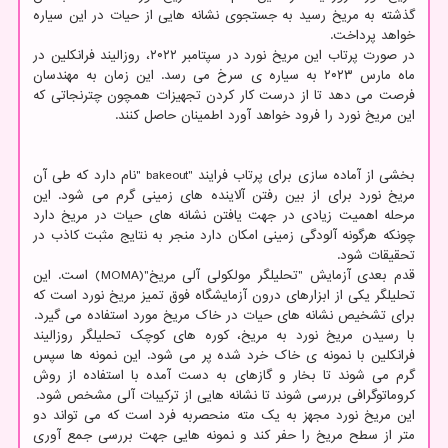
گذشته به مریخ رسید به جستجوی نشانه هایی از حیات در این سیاره
خواهد پرداخت.
در صورت پرتاب این مریخ نورد در سپتامبر ۲۰۲۲، روزالیند فرانکلین در
ماه مارس ۲۰۲۳ به سیاره ی سرخ می رسد. این زمان به مهندسان
فرصت می دهد تا از درست کار کردن تجهیزات همچون چترنجاتی که
این مریخ نورد را فرود خواهد آورد اطمینان حاصل کنند.
بخشی از آماده سازی برای پرتاب فرایند "bakeout "نام دارد که طی آن
مریخ نورد برای از بین رفتن آلاینده های زمینی گرم می شود. این
مرحله اهمیت زیادی در جهت یافتن نشانه های حیات در مریخ دارد
چونکه هرگونه آلودگی زمینی امکان دارد منجر به نتایج مثبت کاذب در
تحقیقات شود.
قدم بعدی آزمایش "تحلیلگر مولکولی آلی مریخ"(MOMA) است. این
تحلیلگر یکی از ابزارهای درون آزمایشگاه فوق تمیز مریخ نورد است که
برای تشخیص نشانه های حیات در خاک مریخ مورد استفاده می گیرد.
با رسیدن مریخ نورد به مریخ، کوره های کوچک تحلیلگر روزالیند
فرانکلین با نمونه ی خاک خرد شده پر می شود. این نمونه ها سپس
گرم می شوند تا بخار و گازهای به دست آمده با استفاده از روش
کروماتوگرافی بررسی شوند تا نشانه هایی از ترکیبات آلی مشخص شود.
این مریخ نورد مجهز به یک مته منحصربه فرد است که می تواند دو
متر از سطح مریخ را حفر کند و نمونه هایی جهت بررسی جمع آوری