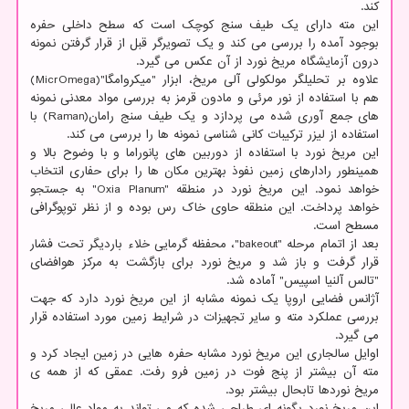
کند.
این مته دارای یک طیف سنج کوچک است که سطح داخلی حفره
بوجود آمده را بررسی می کند و یک تصویرگر قبل از قرار گرفتن نمونه
درون آزمایشگاه مریخ نورد از آن عکس می گیرد.
علاوه بر تحلیلگر مولکولی آلی مریخ، ابزار "میکروامگا"(MicrOmega)
هم با استفاده از نور مرئی و مادون قرمز به بررسی مواد معدنی نمونه
های جمع آوری شده می پردازد و یک طیف سنج رامان(Raman) با
استفاده از لیزر ترکیبات کانی شناسی نمونه ها را بررسی می کند.
این مریخ نورد با استفاده از دوربین های پانوراما و با وضوح بالا و
همینطور رادارهای زمین نفوذ بهترین مکان ها را برای حفاری انتخاب
خواهد نمود. این مریخ نورد در منطقه "Oxia Planum" به جستجو
خواهد پرداخت. این منطقه حاوی خاک رس بوده و از نظر توپوگرافی
مسطح است.
بعد از اتمام مرحله "bakeout"، محفظه گرمایی خلاء باردیگر تحت فشار
قرار گرفت و باز شد و مریخ نورد برای بازگشت به مرکز هوافضای
"تالس آلنیا اسپیس" آماده شد.
آژانس فضایی اروپا یک نمونه مشابه از این مریخ نورد دارد که جهت
بررسی عملکرد مته و سایر تجهیزات در شرایط زمین مورد استفاده قرار
می گیرد.
اوایل سالجاری این مریخ نورد مشابه حفره هایی در زمین ایجاد کرد و
مته آن بیشتر از پنج فوت در زمین فرو رفت. عمقی که از همه ی
مریخ نوردها تابحال بیشتر بود.
این مریخ نورد بگونه ای طراحی شده که می تواند به مواد عالی مریخ