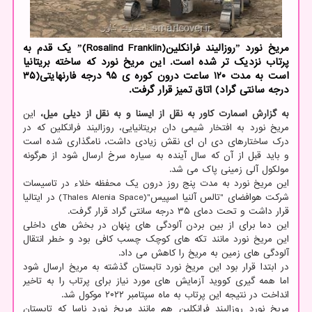
مریخ نورد ˮروزالیند فرانکلینˮ(Rosalind Franklin) یک قدم به
پرتاب نزدیک تر شده است. این مریخ نورد که ساخته بریتانیا
است به مدت ۱۲۰ ساعت درون کوره ی ۹۵ درجه فارنهایتی(۳۵
درجه سانتی گراد) اتاق تمیز قرار گرفت.
به گزارش اسمارت کاور به نقل از ایسنا و به نقل از دیلی میل،
این
مریخ نورد به افتخار شیمی دان بریتانیایی، روزالیند فرانکلین که در
درک ساختارهای دی ان ای نقش زیادی داشت، نامگذاری شده است
و باید قبل از آن که سال آینده به سیاره سرخ ارسال شود از هرگونه
مولکول آلی زمینی پاک می شد.
این مریخ نورد به مدت پنج روز درون یک محفظه خلاء در تاسیسات
شرکت هوافضای "تالس آلنیا اسپیس"(Thales Alenia Space) در ایتالیا
قرار داشت و تحت دمای ۳۵ درجه سانتی گراد قرار گرفت.
این دما برای از بین بردن آلودگی های پنهان در بخش های داخلی
این مریخ نورد مانند تکه های کوچک چسب کافی بود و خطر انتقال
آلودگی های زمین به مریخ را کاهش می داد.
در ابتدا قرار بود این مریخ نورد تابستان گذشته به مریخ ارسال شود
اما همه گیری کووید آزمایش های مورد نیاز برای پرتاب را به تاخیر
انداخت در نتیجه این پرتاب به ماه سپتامبر ۲۰۲۲ موکول شد.
مریخ نورد روزالیند فرانکلین هم مانند مریخ نورد ناسا که تابستان