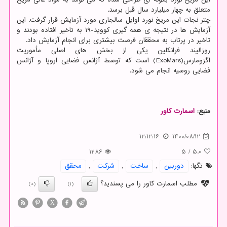
متعلق به چهار میلیارد سال قبل برسد.
چتر نجات این مریخ نورد اوایل سالجاری مورد آزمایش قرار گرفت. این
آزمایش ها در نتیجه ی همه گیری کووید-۱۹ به تاخیر افتاده بودند و
تاخیر در پرتاب به محققان فرصت بیشتری برای انجام آزمایش داد.
روزالیند فرانکلین یکی از بخش های اصلی مأموریت
اگزومارس(ExoMars) است که توسط آژانس فضایی اروپا و آژانس
فضایی روسیه انجام می شود.
منبع:
اسمارت كاور
12:12:16
1400/08/12
1286
5
/
5.0
تگها:
دوربین
,
ساخت
,
شركت
,
محقق
مطلب اسمارت کاور را می پسندید؟
(0)
(1)
X