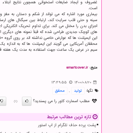
غضروف و ایجاد ضایعات استخوانی همچون نتایج ابتلاء ب
است.
بیماری مورد اشاره که می تواند از شکم و دستان به مغز و
سینه و حتی قلب سرایت کند، ارتباط بین سیگنال های ارسال
اجزای بدن را مختل می کند. برای تداوم تحریک الکتریکی ا
های کوچک جدیدی طراحی شده که قبلاً نمونه های دیگری از
این ایمپلنت ها که عوارض خاصی نداشته اند بر روی گروه ۲۵۰ نفره ای از مبتلایان به روماتیسم مفصلی با موفقیت امتحان شده اند.
محققان آمریکایی می گویند این ایمپلنت ها که به اندازه 
سیم در عرض یک ساعت جهت استفاده به مدت یک هفته قاب
منبع:
smartcover.ir
13:49:55
1400/08/20
تگها:
تولید
,
محقق
مطلب اسمارت کاور را می پسندید؟
(1)
تازه ترین مطالب مرتبط
پشت پرده حذف تلگرام از اپ استور