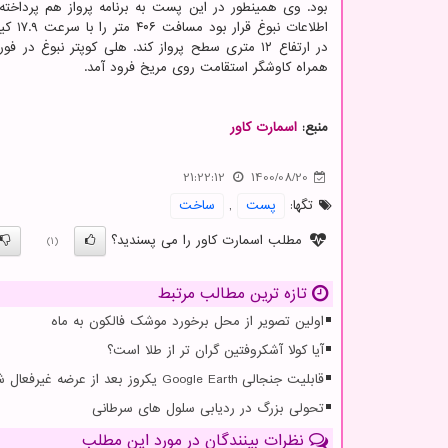
بود. وی همینطور در این پست به برنامه پرواز هم پرداخته
اطلاعات نبوغ
همراه کاوشگر استقامت روی مریخ فرود آمد.
منبع:
اسمارت كاور
21:22:12
1400/08/20
تگها:
پست
,
ساخت
مطلب اسمارت کاور را می پسندید؟
(1)
تازه ترین مطالب مرتبط
اولین تصویر از محل برخورد موشک فالکون به ماه
آیا کولا آشکروفتین گران تر از طلا است؟
قابلیت جنجالی Google Earth یکروز بعد از عرضه غیرفعال شد
تحولی بزرگ در ردیابی سلول های سرطانی
نظرات بینندگان در مورد این مطلب