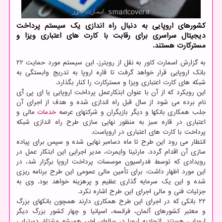
کشورهای اروپایی به دنبال راه اندازی یک سیستم پرداخت
دیجیتال سراسری برای رقابت با کارت های اعتباری ویزا و
مسترکارت هستند.
به گزارش اسمارت کاور به نقل از رویترز، این سیستم مورد حمایت ۲۲
بانک اروپایی قرار خواهد گرفت تا قاره اروپا به تدریج وابستگی به
شبکه های کارت اعتباری ویزا و مسترکارت را کنار بگذارد.
این رویکرد که از آن با عنوان ابتکارعمل پرداخت اروپایی یا ای پی آی
نام برده می شود از سال قبل راه اندازی شده و هدف از اجرای آن
جلب همکاری بانکها و دیگر بازیگران و شرکتهای عرصه
خدمات
مالی و
اعتباری در قاره سبز به منظور نهایی سازی طرح راه اندازی شبکه
پرداخت با کارت های اعتباری در اروپاست.
انتظار می رود این طرح تا ماه دسامبر نهایی شده و سپس برای پیاده
سازی آن اقدام گردد. مارتینا وایمرت، مدیر اجرایی این ابتکار عمل در
رویدادی که توسط فدراسیون موسسات پرداخت اروپا برگزار شد، در
این مورد اظهار داشت: برای تأمین مالی عمومی این طرح برنامه ریزی
شده و این یک سرمایه گذاری عظیم و پرهزینه خواهد بود. وی به
جزئیات فنی و مالی اجرای این طرح اشاره نکرد.
۲۲ بانکی که در اجرای این طرح همکاری دارند همچون بانکهای بزرگ
و معتبر کشورهای آلمان، فرانسه، اسپانیا و چهار کشور بزرگ دیگر
اروپایی هستند. اتحادیه اروپا در سالهای اخیر همیشه مشتاق دستیابی