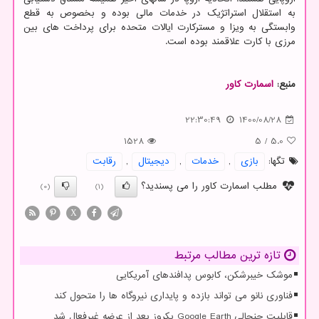
به استقلال استراتژیک در خدمات مالی بوده و بخصوص به قطع
وابستگی به ویزا و مسترکارت ایالات متحده برای پرداخت های بین
مرزی با کارت علاقمند بوده است.
منبع:
اسمارت كاور
22:30:49
1400/08/28
1528
5
/
5.0
تگها:
بازی
,
خدمات
,
دیجیتال
,
رقابت
مطلب اسمارت کاور را می پسندید؟
(0)
(1)
X
تازه ترین مطالب مرتبط
موشک خیبرشکن، کابوس پدافندهای آمریکایی
فناوری نانو می تواند بازده و پایداری نیروگاه ها را متحول کند
قابلیت جنجالی Google Earth یکروز بعد از عرضه غیرفعال شد