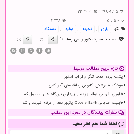
23:40:01
1399/04/25
2378
5
/
5.0
تگها:
بازی
,
تجربه
,
تولید
,
دستگاه
مطلب اسمارت کاور را می پسندید؟
(0)
(1)
X
تازه ترین مطالب مرتبط
پشت پرده حذف تلگرام از اپ استور
موشک خیبرشکن، کابوس پدافندهای آمریکایی
فناوری نانو می تواند بازده و پایداری نیروگاه ها را متحول کند
قابلیت جنجالی Google Earth یکروز بعد از عرضه غیرفعال شد
نظرات بینندگان در مورد این مطلب
لطفا شما هم
نظر دهید