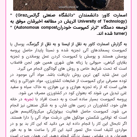
اسمارت كاور: دانشمندان ˮدانشگاه صنعتی گراتسˮ (Graz
University of Technology) اتریش در مطالعه اخیرشان موفق به
توسعه دستگاه ˮترنر كمپوست خودرانˮ (Autonomous compost
turner) شده اند.
به گزارش اسمارت کاور به نقل از ایسنا و به نقل از گیزمگ،
پوسال یا
کمپوست پسماندهای آلی تجزیه شده و نسبتاً پایدار حاصل پروسه
پوسش هستند و پوسش یا کمپوست کردن عمل پوساندن و تجزیه
بقایای گیاهی، حیوانی یا زباله های شهری همین طور لجن فاضلاب
است که تحت شرایط خاص و روش های گوناگون انجام می گیرد.
این عمل شاید کهن ترین روش بازیافت باشد. مواد آلی موجود در
توده مصرفی برای کمپوست از ضایعات کشاورزی، مواد خوراکی و زباله
هایی است که از راه تجزیه هوازی و بی هوازی به خاک سیاه و سفید
غنی تبدیل می شوند که بعنوان کود در کشاورزی مصرف می شود.
پروسه کمپوست بسیار ساده است و به دست افراد با
تجربه
در خانه
های خود، کشاورزان در زمین های شان، و به شکل صنعتی نیز انجام
می شود. کمپوست حاصل فعالیت بیولوژیکی میکروارگانیسم هایی
است که توانایی شکستن مولکول های درشت مواد آلی را دارا هستند.
اگر تابحال این کار را انجام داده اید می دانید که این کار بد بو و در
مواردی کثیف است حال تصور کنید این کار را ساعت ها و به طور
همزمان و در مقیاس بسیار بزرگتر انجام دهید. این همان چیزی است