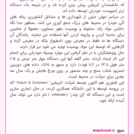
که دانشمندان اتریشی پیش بینی کرده اند و در نتیجه یک
دستگاه
ترنر کمپوست خودران توسعه داده اند.
در سراسر جهان خیلی از شهرداری ها و مشاغل کشاورزی زباله های
آلی خودرا در محیط های بزرگ جمع آوری می کنند. بمنظور جدا نگه
داشتن مواد زائد مخلوط و پوسیده بطور مساوی، معمولاً از ماشینی
برای جابجا کردن و وارونه کردن آنها استفاده می نمایند. رانندگان آن
دستگاه ها نه فقط در معرض بوی نامطبوع بلکه در معرض گرما و
گازهایی که توسط این مواد پوسیده تولید می شود نیز قرار دارند.
حال پژوهشگران با در نظر گرفتن این موارد وسیله خودرانی برای انجام
این کار ایجاد کردند. بنابر گفته آنها این دستگاه چهار متر عرض و ۲.۵
متر طول (۱۳.۱ در ۸.۲ فوت) دارد و مجهز به GPS، داده های دوربین
استریو، شتاب سنج و چند سنسور بر روی چرخ هایش و یک مدل سه
بعدی برای حرکت در محیط است.
این فناوری هم اکنون توسط شرکت اتریشی" Pusch & Schinnerl "که
در پروسه توسعه با این دانشگاه همکاری کرده، در حال تجاری سازی
است و این دستگاه که "ای وندر" (eWender ) نام دارد می تواند سال
آینده ارائه شود.
منبع:
smartcover.ir