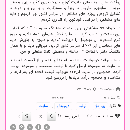
پرفکت مانی ، وب مانی ، لایت کوین ، بیت کوین کش ، ریپل و حتی
خرید از سایتهای خارجی با ویزا و مسترکارت و یا پی پال دارند با
تشکیل گروهی پروژه های مختلفی در سراسر کشور اجرا کردیم و فارم
های مختلفی را در ابعاد گوناگون راه اندازی کردیم.
در خرداد ۹9 مشکلاتی برای صنعت ماینینگ به وجود آمد که فعالان
این صنعت را دلسرد کرد . اما ما به تلاش هایمان ادامه دادیم و مجوز
فارم استخرام ارز دیجیتال را دریافت کردیم و شروع به پذیرش ماینر
های مخاطبان ارز 724 از سراسر کشور کردیم. میزبانی ماینر و یا همان
هتلینگ ماینر با نظارت 24 ساعته و محیطی کاملا صنعتی و امن.
شما میتوانید درخواست مشاوره راه اندازی فارم را از قسمت ارتباط با
ما سایت به مجموعه ارسال کنید تا توسط متخصصان مجموعه بررسی
گردد. همچنین در سایت ارز724 میتوانید قیمت لحظه ای رمز ارزها
را
مشاهده و محاسبه درآمد ماینرها را بررسی کنید
23:31:09
1400/09/06
1218
5
/
5.0
تگها:
رپورتاژ
,
تولید
,
دیجیتال
,
سایت
مطلب اسمارت کاور را می پسندید؟
(0)
(1)
X