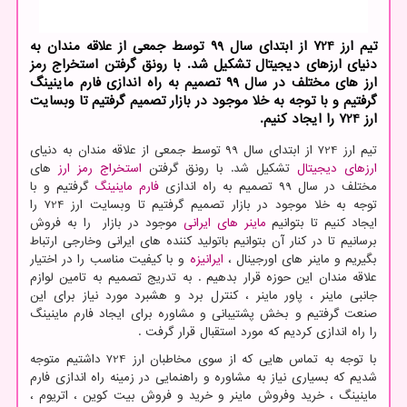
تیم ارز 724 از ابتدای سال ۹9 توسط جمعی از علاقه مندان به
دنیای ارزهای دیجیتال تشکیل شد. با رونق گرفتن استخراج رمز
ارز های مختلف در سال ۹9 تصمیم به راه اندازی فارم ماینینگ
گرفتیم و با توجه به خلا موجود در بازار تصمیم گرفتیم تا وبسایت
ارز 724 را ایجاد کنیم.
تیم ارز 724 از ابتدای سال ۹9 توسط جمعی از علاقه مندان به دنیای
ارزهای دیجیتال
تشکیل شد. با رونق گرفتن
استخراج رمز ارز
های
مختلف در سال ۹9 تصمیم به راه اندازی
فارم ماینینگ
گرفتیم و با
توجه به خلا موجود در بازار تصمیم گرفتیم تا وبسایت ارز 724 را
ایجاد کنیم تا بتوانیم
ماینر های ایرانی
موجود در بازار را به فروش
برسانیم تا در کنار آن بتوانیم باتولید کننده های ایرانی وخارجی ارتباط
بگیریم و ماینر های اورجینال ،
ایرانیزه
و با کیفیت مناسب را در اختیار
علاقه مندان این حوزه قرار بدهیم . به تدریج تصمیم به تامین لوازم
جانبی ماینر ، پاور ماینر ، کنترل برد و هشبرد مورد نیاز برای این
صنعت گرفتیم و بخش پشتیبانی و مشاوره برای ایجاد فارم ماینینگ
را راه اندازی کردیم که مورد استقبال قرار گرفت
.
با توجه به تماس هایی که از سوی مخاطبان ارز 724 داشتیم متوجه
شدیم که بسیاری نیاز به مشاوره و راهنمایی در زمینه راه اندازی فارم
ماینینگ ، خرید وفروش ماینر و خرید و فروش بیت کوین ، اتریوم ،