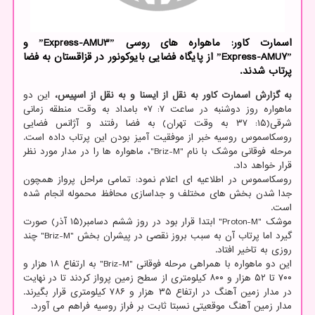
اسمارت کاور: ماهواره های روسی ˮExpress-AMU3ˮ و
ˮExpress-AMU7ˮ از پایگاه فضایی بایوکونور در قزاقستان به فضا
پرتاب شدند.
به گزارش اسمارت کاور به نقل از ایسنا و به نقل از اسپیس،
این دو
ماهواره روز دوشنبه در ساعت ۷: ۰۷ بامداد به وقت منطقه زمانی
شرقی(۱۵: ۳۷ به وقت تهران) به فضا رفتند و آژانس فضایی
روسکاسموس روسیه خبر از موفقیت آمیز بودن این پرتاب داده است.
مرحله فوقانی موشک با نام "Briz-M"، ماهواره ها را در مدار مورد نظر
قرار خواهد داد.
روسکاسموس در اطلاعیه ای اعلام نمود: تمامی مراحل پرواز همچون
جدا شدن بخش های مختلف و جداسازی محافظ محموله انجام شده
است.
موشک "Proton-M" ابتدا قرار بود در روز ششم دسامبر(۱۵ آذر) صورت
گیرد اما پرتاب آن به سبب بروز نقصی در پیشران بخش "Briz-M" چند
روزی به تاخیر افتاد.
این دو ماهواره با همراهی مرحله فوقانی "Briz-M" به ارتفاع ۱۸ هزار و
۷۰۰ تا ۵۲ هزار و ۸۰۰ کیلومتری از سطح زمین پرواز کردند تا در نهایت
در مدار زمین آهنگ در ارتفاع ۳۵ هزار و ۷۸۶ کیلومتری قرار بگیرند.
مدار زمین آهنگ موقعیتی نسبتا ثابت بر فراز روسیه فراهم می آورد.