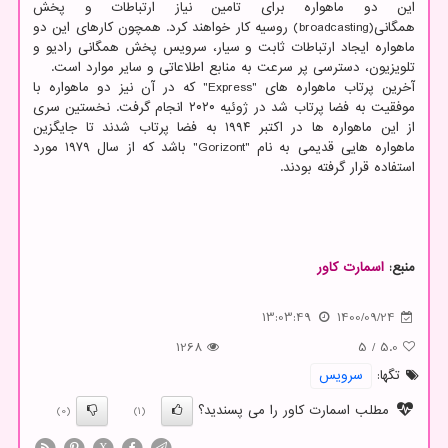
این دو ماهواره برای تامین نیاز ارتباطات و پخش
همگانی(broadcasting) روسیه کار خواهند کرد. همچون کارهای این دو
ماهواره ایجاد ارتباطات ثابت و سیار، سرویس پخش همگانی رادیو و
تلویزیون، دسترسی پر سرعت به منابع اطلاعاتی و سایر موارد است.
آخرین پرتاب ماهواره های "Express" که در آن نیز دو ماهواره با
موفقیت به فضا پرتاب شد در ژوئیه ۲۰۲۰ انجام گرفت. نخستین سری
از این ماهواره ها در اکتبر ۱۹۹۴ به فضا پرتاب شدند تا جایگزین
ماهواره هایی قدیمی به نام "Gorizont" باشد که از سال ۱۹۷۹ مورد
استفاده قرار گرفته بودند.
منبع:
اسمارت كاور
13:03:49
1400/09/24
1268
5
/
5.0
تگها:
سرویس
مطلب اسمارت کاور را می پسندید؟
(0)
(1)
X