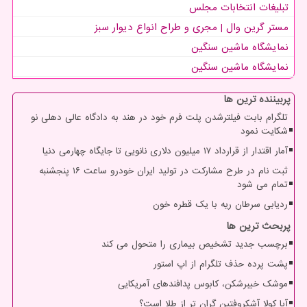
تبلیغات انتخابات مجلس
مستر گرین وال | مجری و طراح انواع دیوار سبز
نمایشگاه ماشین سنگین
نمایشگاه ماشین سنگین
پربیننده ترین ها
تلگرام بابت فیلترشدن پلت فرم خود در هند به دادگاه عالی دهلی نو
شکایت نمود
آمار اقتدار از قرارداد ۱۷ میلیون دلاری نانویی تا جایگاه چهارمی دنیا
ثبت نام در طرح مشارکت در تولید ایران خودرو ساعت ۱۶ پنجشنبه
تمام می شود
ردیابی سرطان ریه با یک قطره خون
پربحث ترین ها
برچسب جدید تشخیص بیماری را متحول می کند
پشت پرده حذف تلگرام از اپ استور
موشک خیبرشکن، کابوس پدافندهای آمریکایی
آیا کولا آشکروفتین گران تر از طلا است؟