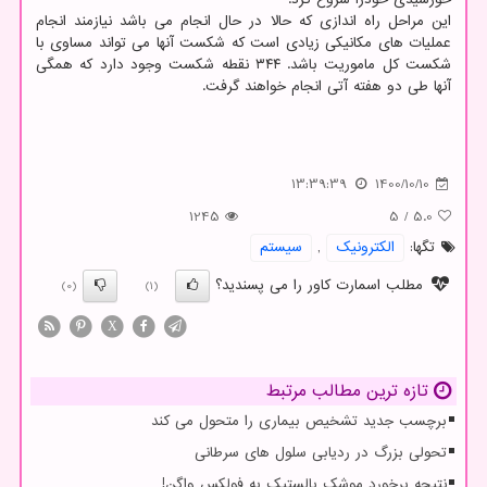
این مراحل راه اندازی که حالا در حال انجام می باشد نیازمند انجام
عملیات های مکانیکی زیادی است که شکست آنها می تواند مساوی با
شکست کل ماموریت باشد. ۳۴۴ نقطه شکست وجود دارد که همگی
آنها طی دو هفته آتی انجام خواهند گرفت.
13:39:39
1400/10/10
1245
5
/
5.0
تگها:
الكترونیك
,
سیستم
مطلب اسمارت کاور را می پسندید؟
(0)
(1)
X
تازه ترین مطالب مرتبط
برچسب جدید تشخیص بیماری را متحول می کند
تحولی بزرگ در ردیابی سلول های سرطانی
نتیجه برخورد موشک بالستیک به فولکس واگن!