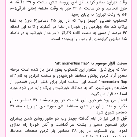
وقت تهران) صادر کردند. کل این پروسه شش ساعت و ۳۹ دقیقه به
طول انجامید و در ساعت ۴: ۲۴ ظهر به وقت منطقه زمانی شرقی(۰۰:
۵۴ به وقت تهران) به پایان رسید.
تلسکوپ فضایی "جیمز وب" که در روز ۲۵ دسامبر(۴ دی) به فضا
پرتاب شد حالا چهارمین روز خودرا در فضا می گذارند و تا به این لحظه
۴۲ درصد از مسیر به سمت نقطه لاگرانژ ۲ در مدار خورشید و در فاصله
۱.۵ میلیون کیلومتری از زمین را پیموده است.
سخت افزار موسوم به "aft momentum flap"
حالا که برج قابل استقرار این تلسکوپ بطور کامل باز شده است مرحله
بعدی آزاد کردن روکش محافظ خورشیدی و سخت افزاری به نام "aft
momentum flap" است. این سخت افزار برای خنثی کردن قسمتی از
فشارهای خورشیدی که به محافظ خورشیدی بزرگ وارد می شود مورد
استفاده قرار می گیرد.
انتظار می رود هر دوی این اقدامات در روز پنجشنبه ۳۰ دسامبر انجام
بگیرد و بعد از آن باز شدن محافظ های خورشیدی در روز جمعه ۳۱
دسامبر شروع شود.
قبل از این نیز در ایام گذشته جیمز وب دو مانور روشن شدن پیشران
برای تصحیح مسیر را پشت سر گذاشت و آنتن خودرا راه اندازی
نمود. این تلسکوپ در روز ۲۸ دسامبر باز کردن صفحات محافظ
خورشیدی خودرا شروع کرد.