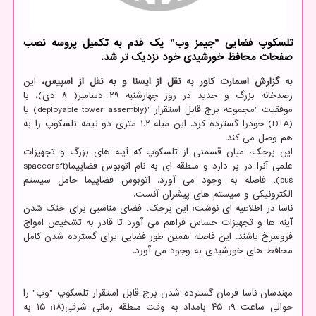
تلسکوپ فضایی ˮجیمز وبˮ یک قدم به تکمیل پروسه نصب
صفحات محافظ خورشیدی خود نزدیک تر شد.
به گزارش اسمارت کاور به نقل از ایسنا و به نقل از اسپیس،
این
رصدخانه بزرگ و جدید در روز چهارشنبه ۲۹ دسامبر( ۸ دی)، با
موفقیت "مجموعه برج قابل استقرار "(deployable tower assembly) یا
(DTA) خودرا گسترده کرد. این میله ۱.۲ متری دو نیمه تلسکوپ را به
هم وصل می کند.
این برجک، میان قسمتی از تلسکوپ که آینه های بزرگ و تجهیزات
علمی آنرا در بر دارد و منطقه ای به نام اتوبوس فضاپیما(spacecraft
bus)، فاصله به وجود می آورد. اتوبوس فضاپیما حامل سیستم
الکترونیکی و سیستم های پیشران آنست.
ناسا در اطلاعیه ای نوشت: این برجک، فضای مناسبی برای خنک شدن
آینه ها و تجهیزات حساس فراهم می آورد تا قادر به تشخیص امواج
فروسرخ باشند. این فاصله همین طور فضایی برای گسترده شدن کامل
محافظ های خورشیدی به وجود می آورد.
مهندسان ناسا فرمان گسترده شدن برج قابل استقرار تلسکوپ "وب" را
حوالی ساعت ۹: ۴۵ بامداد به وقت منطقه زمانی شرقی(۱۸: ۱۵ به