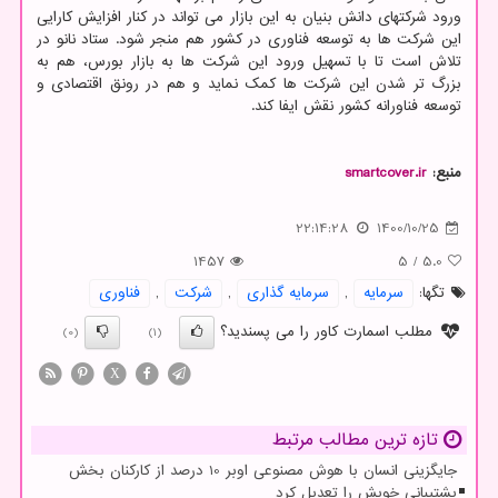
ورود شرکتهای دانش بنیان به این بازار می تواند در کنار افزایش کارایی
این شرکت ها به توسعه فناوری در کشور هم منجر شود. ستاد نانو در
تلاش است تا با تسهیل ورود این شرکت ها به بازار بورس، هم به
بزرگ تر شدن این شرکت ها کمک نماید و هم در رونق اقتصادی و
توسعه فناورانه کشور نقش ایفا کند.
منبع:
smartcover.ir
22:14:28
1400/10/25
1457
5
/
5.0
تگها:
سرمایه
,
سرمایه گذاری
,
شركت
,
فناوری
مطلب اسمارت کاور را می پسندید؟
(0)
(1)
X
تازه ترین مطالب مرتبط
جایگزینی انسان با هوش مصنوعی اوبر 10 درصد از کارکنان بخش
پشتیبانی خویش را تعدیل کرد