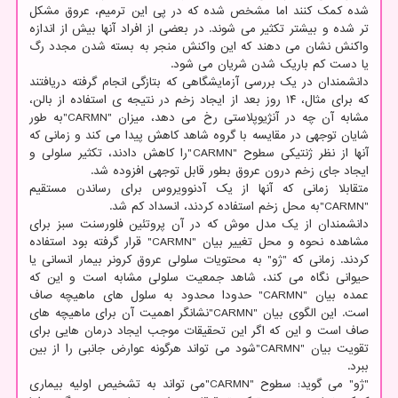
شده کمک کنند اما مشخص شده که در پی این ترمیم، عروق مشکل
تر شده و بیشتر تکثیر می شوند. در بعضی از افراد آنها بیش از اندازه
واکنش نشان می دهند که این واکنش منجر به بسته شدن مجدد رگ
یا دست کم باریک شدن شریان می شود.
دانشمندان در یک بررسی آزمایشگاهی که بتازگی انجام گرفته دریافتند
که برای مثال، ۱۴ روز بعد از ایجاد زخم در نتیجه ی استفاده از بالن،
مشابه آن چه در آنژیوپلاستی رخ می دهد، میزان "CARMN"به طور
شایان توجهی در مقایسه با گروه شاهد کاهش پیدا می کند و زمانی که
آنها از نظر ژنتیکی سطوح "CARMN"را کاهش دادند، تکثیر سلولی و
ایجاد جای زخم درون عروق بطور قابل توجهی افزوده شد.
متقابلا زمانی که آنها از یک آدنوویروس برای رساندن مستقیم
"CARMN"به محل زخم استفاده کردند، انسداد کم شد.
دانشمندان از یک مدل موش که در آن پروتئین فلورسنت سبز برای
مشاهده نحوه و محل تغییر بیان "CARMN" قرار گرفته بود استفاده
کردند. زمانی که "ژو" به محتویات سلولی عروق کرونر بیمار انسانی یا
حیوانی نگاه می کند، شاهد جمعیت سلولی مشابه است و این که
عمده بیان "CARMN" حدودا محدود به سلول های ماهیچه صاف
است. این الگوی بیان "CARMN"نشانگر اهمیت آن برای ماهیچه های
صاف است و این که اگر این تحقیقات موجب ایجاد درمان هایی برای
تقویت بیان "CARMN"شود می تواند هرگونه عوارض جانبی را از بین
ببرد.
"ژو" می گوید: سطوح "CARMN"می تواند به تشخیص اولیه بیماری