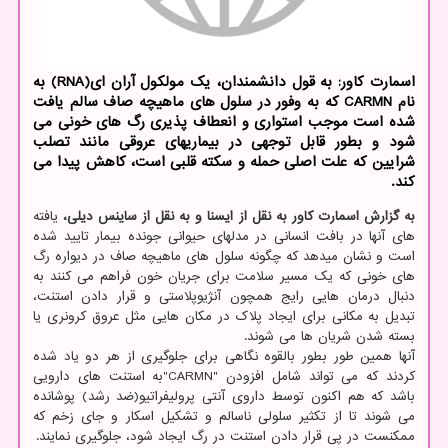
اسمارت کاور: به قول دانشمندان، یک مولکول آران ای(RNA) به
نام CARMN که به وفور در سلول های ماهیچه صاف سالم یافت
شده است موجب استواری و انعطاف پذیری رگ های خونی می
شود و بطور قابل توجهی در بیماریهای عروقی مانند تصلب
شرایین که علت اصلی حمله و سکته قلبی است، کاهش پیدا می
کند.
به گزارش اسمارت کاور به نقل از ایسنا و به نقل از ساینس دیلی،
یافته
های آنها در بافت انسانی در مدلهای حیوانی جونده بیمار تایید شده
است و نشان میدهد که چگونه سلول های ماهیچه صاف در دیواره رگ
های خونی که یک مسیر سلامت برای جریان خون فراهم می کنند به
دنبال درمان هایی رایج همچون آنژیوپلاستی و قرار دادن استنت،
تبدیل به مکانی برای ایجاد پلاک در مکان هایی مثل عروق کرونری یا
بسته شدن شریان ها می شوند.
آنها همین طور بطور بالقوه نگاهی برای جلوگیری از هر دو یاد شده
کردند که می تواند شامل افزودن "CARMN"به استنت های دارویی
باشد که هم اکنون توسط داروی آنتی پرولیفراتیو(ضد رشد) پوشانده
می شوند تا از تکثیر سلولی ناسالم و تشکیل اسکار و جای زخم که
ممکنست در پی قرار دادن استنت در رگ ایجاد شود، جلوگیری نمایند.