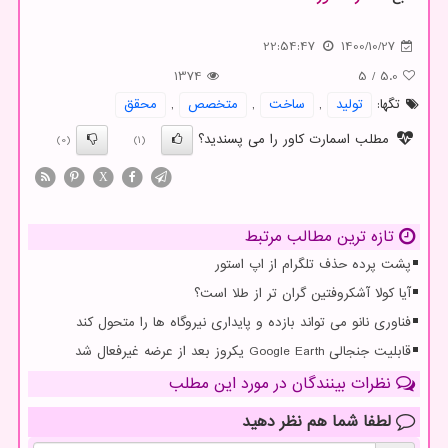
22:54:47
1400/10/27
1374
5
/
5.0
تگها:
تولید
,
ساخت
,
متخصص
,
محقق
مطلب اسمارت کاور را می پسندید؟
(0)
(1)
X
تازه ترین مطالب مرتبط
پشت پرده حذف تلگرام از اپ استور
آیا کولا آشکروفتین گران تر از طلا است؟
فناوری نانو می تواند بازده و پایداری نیروگاه ها را متحول کند
قابلیت جنجالی Google Earth یکروز بعد از عرضه غیرفعال شد
نظرات بینندگان در مورد این مطلب
لطفا شما هم
نظر دهید