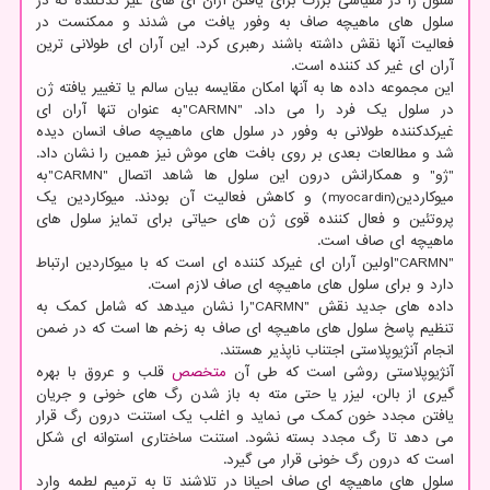
سلول را در مقیاسی بزرگ برای یافتن آران ای های غیر کدکننده که در
سلول های ماهیچه صاف به وفور یافت می شدند و ممکنست در
فعالیت آنها نقش داشته باشند رهبری کرد. این آران ای طولانی ترین
آران ای غیر کد کننده است.
این مجموعه داده ها به آنها امکان مقایسه بیان سالم یا تغییر یافته ژن
در سلول یک فرد را می داد. "CARMN"به عنوان تنها آران ای
غیرکدکننده طولانی به وفور در سلول های ماهیچه صاف انسان دیده
شد و مطالعات بعدی بر روی بافت های موش نیز همین را نشان داد.
"ژو" و همکارانش درون این سلول ها شاهد اتصال "CARMN"به
میوکاردین(myocardin) و کاهش فعالیت آن بودند. میوکاردین یک
پروتئین و فعال کننده قوی ژن های حیاتی برای تمایز سلول های
ماهیچه ای صاف است.
"CARMN"اولین آران ای غیرکد کننده ای است که با میوکاردین ارتباط
دارد و برای سلول های ماهیچه ای صاف لازم است.
داده های جدید نقش "CARMN"را نشان میدهد که شامل کمک به
تنظیم پاسخ سلول های ماهیچه ای صاف به زخم ها است که در ضمن
انجام آنژیوپلاستی اجتناب ناپذیر هستند.
آنژیوپلاستی روشی است که طی آن
متخصص
قلب و عروق با بهره
گیری از بالن، لیزر یا حتی مته به باز شدن رگ های خونی و جریان
یافتن مجدد خون کمک می نماید و اغلب یک استنت درون رگ قرار
می دهد تا رگ مجدد بسته نشود. استنت ساختاری استوانه ای شکل
است که درون رگ خونی قرار می گیرد.
سلول های ماهیچه ای صاف احیانا در تلاشند تا به ترمیم لطمه وارد