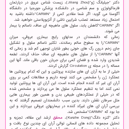
دکتر "جیلیانگ ژو"(Jiliang Zhou)، زیست شناس عروق در دپارتمان
فارماکولوژی و سم شناسی در دانشکده پزشکی جورجیا در دانشگاه
آگوستا می گوید: اگر شما مقادیر کمی از "CARMN"داشته باشید به
احتمال زیاد مستعد تصلب شرایین ناشی از آنژیوپلاستی خواهید شد.
اگر "CARMN"کاهش یابد، سلول های ماهیچه ای صاف، ناسالم یا بیمار
می شوند.
زمانی که دانشمندان در مدلهای رایج بیماری عروقی، میزان
"CARMN"را به سطوح سالم رساندند، تکثیر ناسالم سلول و تشکیل
جای زخم درون رگ های خونی بطور شایان توجهی کم شد و زمانی که
آنها "CARMN"را از سلول های ماهیچه ای صاف حذف کردند، لطمه
شدیدی وارد شده و فضای کمی برای جریان خون باقی ماند. آنها این
مساله را در مجله ی Circulation گزارش کردند.
خیلی از ما به آران ای های سازنده پروتئین و این که کدام پروتئین ها
عملکرد ژن را مشخص می کنند توجه داریم و مطالعات کمی بر روی
آران ای غیر کد کننده انجام شده است. این آران ای ها پروتئین تولید
نمی کنند اما به تنظیم عملکرد سلول ها می پردازند و مشخص شده
که در خیلی از عملکردهای طبیعی بدن و همین طور بیماری هایی
مثل سرطان نقش دارند. بدین سبب دانشمندان تصمیم گرفتند که به
بررسی آران ای های غیرکد کننده در بیماریهای عروقی بپردازند و این
جا بود که "CARMN"مشخص شد.
دکتر "کنزه دانگ"(Kunzhe Dong)،
محقق
ارشد این مقاله، تجزیه و
تحلیل مجموعه داده های انسانی توالی آران ای چندین نوع بافت و