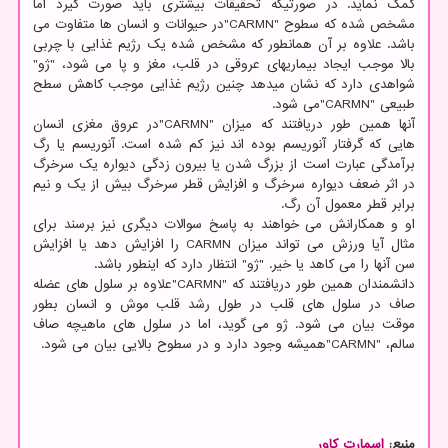
کمک نماید. در صورتیکه تحقیقات بیشتری باید صورت گیرد اما
مشخص شده که سطوح "CARMN"در حیوانات و انسان ها متفاوت می
باشد. علاوه بر آن همانطور که مشخص شده یک رژیم غذایی با چربی
بالا موجب ایجاد بیماریهای عروقی در قلب، مغز و پا می شود، "ژو"
شواهدی دارد که نشان میدهد چنین رژیم غذایی موجب کاهش سطح
طبیعی "CARMN"می شود.
آنها همین طور دریافتند که میزان "CARMN"در عروق مغزی انسان
هایی که گرفتار آنوریسم بوده اند نیز کم شده است. آنوریسم یا رگ
برآمدگی عبارت است از بزرگ شدن یا بیرون زدگی دیواره یک سرخرگ
در اثر ضعف دیواره سرخرگ و افزایش قطر سرخرگ بیش از یک و نیم
برابر قطر معمول آن رگ.
او و همکارانش می خواهند به پاسخ سوالات دیگری نیز برسند برای
مثال آیا ورزش می تواند میزان CARMN را افزایش دهد یا افزایش
سن آنها را می کاهد یا خیر. "ژو" انتظار دارد که اینطور باشد.
دانشمندان همین طور دریافتند که "CARMN"علاوه بر سلول های عضله
صاف در سلول های قلب در طول رشد قلب موش و انسان بطور
موقت بیان می شود. ژو می گوید، اما در سلول های ماهیچه صاف
سالم، "CARMN"همیشه وجود دارد و در سطوح بالایی بیان می شود.
منبع:
اسمارت كاور