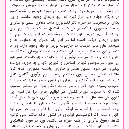
آخر سال 1400 بیشتر از 20 هزار میلیارد تومان حاصل فروش محصولات
نانو باشد. وی تصریح کرد: توسعه علمی در حوزه نانو سبب شده کشور
در جایگاه چهارم دنیا قرار گیرد که اینها تابحال وجود نداشته و این
نشان از پیشرفت در حوزه نانو تکنولوژی دارد. معاون علمی و فناوری
ریاست جمهوری با تکیه بر این که ما احتیاج به یک زیست بوم برای
توسعه فناوری داریم اظهار داشت: خوشحالم که این زیست بوم به
خوبی درحال حرکت است اما در این راه احتیاج به حمایت ها و
سیستم های مالی درست در چارچوب بورس و وام وجود دارد. وی با
تکیه بر این که حالا در مرحله ای هستیم که ادبیات روسای دانشگاه ها
تغییر کرده و به اکوسیستم نوآوری اشاره دارند، اظهار داشت: همینطور
این مورد در مجلس شورای اسلامی و شورای نگهبان به صورت پیوسته
پیگیری می شود. معاون علمی و فناوری ریاست جمهوری اضافه کرد:
حالا نمایندگان مجلس روی مفاهیم زیست بوم نوآوری آگاهی کامل
دارند که نتیجه این آگاهی را میتوان در قانون جهش تولید که اخیرا به
تصویب رسیده، دید. قانون جهش تولید دانش بنیان در مجلس مصوب
شده که با حمایت شورای نگهبان می توانیم اجرای آنرا آغاز کنیم؛ این
قانون طی سه سال به نتیجه رسیده و جزو یادگاری های 15 سال آینده
خواهد بود چونکه ظرفیت های قانونی دانش بنیان ها تابحال محدود
بوده است. وی با اشاره به اینکه نوآوری با قانون جور در نمی آید
اظهار داشت: اگر اکوسیستم نوآوری در کشور حاکم نباشد نمی توانیم
شاهد رسوخ نوآوری در همه حوزه ها باشیم. وی در مورد فعالیتهای
ستاد نانو اظهار داشت: این ستاد با بی پولی و دست تنگی اتفاقات