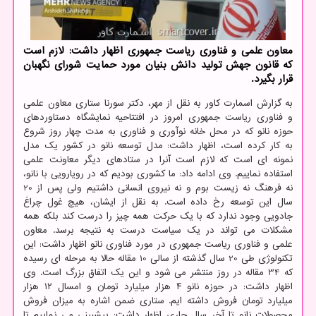
معاون علمی و فناوری ریاست جمهوری اظهار داشت: لازم است
که قانون جهش تولید دانش بنیان مورد حمایت شورای نگهبان
قرار بگیرد.
به گزارش اسمارت کاور به نقل از مهر، دکتر سورنا ستاری معاون علمی
و فناوری ریاست جمهوری امروز در افتتاحیه نمایشگاه دستاوردهای
حوزه نانو که در محل خانه نوآوری و فناوری به مدت چهار روز شروع
به کار کرده است، اظهار داشت: مدل توسعه نانو در کشور یک مدل
نمونه ای است که لازم است آنرا در ستادهای دیگر معاونت علمی
استفاده نماییم. وی ادامه داد: ما کشوری بودیم که در رویارویی با نانو،
نه فرهنگ نه زیست بوم و نه نیروی انسانی داشتیم ولی پس از 20
سال این توسعه رخ داده است. به نقل از ایشان، هیچ غول چراغ
جادویی وجود ندارد که با یک حرکت همه چیز را درست کند بلکه همه
مشکلات می تواند در یک سیاست درست به نتیجه برسد. معاون
علمی و فناوری ریاست جمهوری در مورد فناوری نانو اظهار داشت: این
تکنولوژی طی 20 سال گذشته از سالی 10 مقاله حالا به مرحله ای رسیده
که 34 مقاله در روز منتشر می شود و این یک اتفاق بزرگ است. وی
اظهار داشت: در حوزه نانو ۴ هزار میلیارد تومان و امسال ۱۲ هزار
میلیارد تومان فروش داشته ایم. ستاری ضمن اشاره به میزان فروش
محصولات نانو تا آخر سال جاری اظهار داشت: پیشبینی می نماییم تا