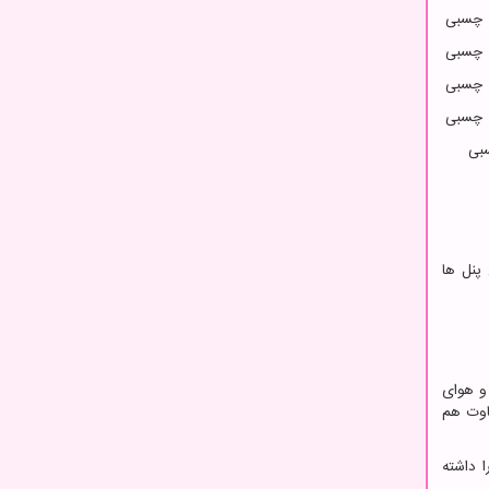
 چسبی
 چسبی
 چسبی
 چسبی
بی
پنل ها
و هوای
اوت هم
 داشته