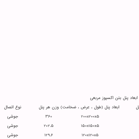
ابعاد پنل بتن اکسپوز مربعی
ل
ابعاد پنل (طول ، عرض ، ضخامت)
وزن هر پنل
نوع اتصال
200x200x5
360
جوشی
150x150x5
202.5
جوشی
120x120x5
129.6
جوشی