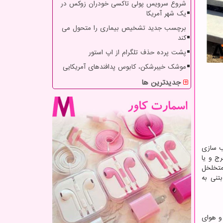
شروع سرویس پولی تاکسی خودران زوکس در
یک شهر آمریکا
برچسب جدید تشخیص بیماری را متحول می
کند
پشت پرده حذف تلگرام از اپ استور
موشک خیبرشکن، کابوس پدافندهای آمریکایی
جدیدترین ها
ب سازی
ج و یا
متخلخل
تنی به
ان با آب و هوای