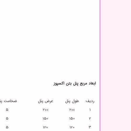
ابعاد مربع پنل بتن اکسپوز
ردیف
طول پنل
عرض پنل
ضخامت پن
5
200
200
1
5
150
150
2
5
120
120
3