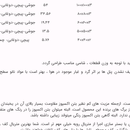
100x100x3
54
جوشی-پیچی-دوغابی-
80x80x3
34.56
جوشی-پیچی-دوغابی-
60x60x3
19.44
جوشی-پیچی-دوغابی-
50x50x3
13.5
جوشی-پیچی-دوغابی-
40x40x2
5.76
پیچی-دوغابی- چس
باید با توجه به وزن قطعات ، شاسی مناسب طراحی گردد.
نشدن پنل ها بر اثر گرد و غبار موجود در هوا ، بهتر است با مواد نانو سطح 
ت. ازجمله مزیت های کم نظیر بتن اکسپوز مقاومت بسیار بالای آن در یخبندان 
از برگ های برنده این محصول است. البته میتوان بتن اکسپوز را در رنگ های متف
دارد. البته گاهی بتن اکسپوز رنگی میتواند زیبایی داشته باشد.
بستر سازی اجرا از متریال رویه خیلی مهم تر است. شما بهترین متریال کف را
ارگذاری کف محوطه ، تایل ها یا پنل های کف تلفات خواهند داشت.