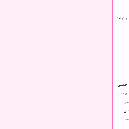
ح زیر تولید
 چسبی
 چسبی
بی
بی
بی