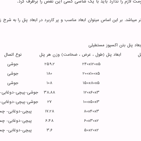
اومت لازم را ندارد باید با یک شاسی کسی این نقص را برطرف کرد.
ور کلی ابعاد مناسب در ساختمان سازی مضربی از 12 متر میباشد. بر این اساس میتوان ابعاد مناسب و پر کاربرد در ابعاد پنل را به شر
بعاد پنل بتن اکسپوز مستطیلی
ل
ابعاد پنل (طول ، عرض ، ضخامت)
وزن هر پنل
نوع اتصال
240x120x5
259.2
جوشی
200x100x5
180
جوشی
150x80x5
108
جوشی
120x60x3
38.88
جوشی-پیچی-دوغابی-
100x50x3
27
جوشی-پیچی-دوغابی-
80x40x3
17.28
پیچی-دوغابی- چس
60x30x2
6.48
پیچی-دوغابی- چس
50x20x2
3.6
پیچی-دوغابی- چس