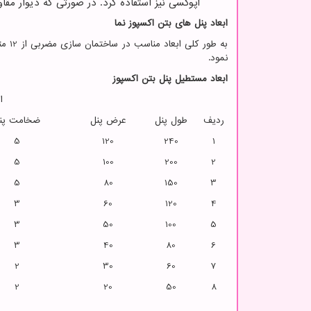
اپوکسی نیز استفاده کرد. در صورتی که دیوار مق
ابعاد پنل های بتن اکسپوز نما
به ط
نمود.
ابعاد مستطیل پنل بتن اکسپوز
ا
ردیف
طول پنل
عرض پنل
ضخامت پن
5
120
240
1
5
100
200
2
5
80
150
3
3
60
120
4
3
50
100
5
3
40
80
6
2
30
60
7
2
20
50
8