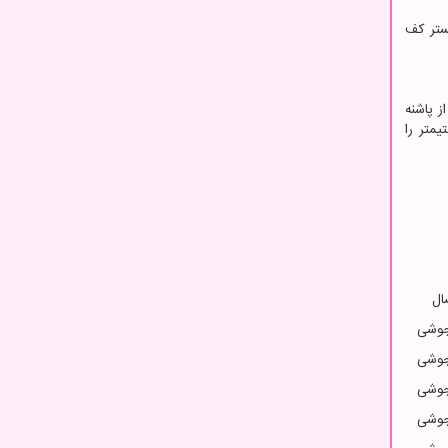
ستر کف
ز پاشنه
 متوسط هر انسان) از 60 تا 72 سانتیمتر میباشد. طبق این عدد تجربی میتوان مضرب 60 سانتیمتر را
ال
جوشی
جوشی
جوشی
جوشی