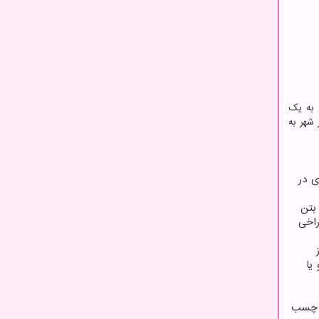
 به یک
شهر به
ی در
 بتن
راخی
یا
ز چسب