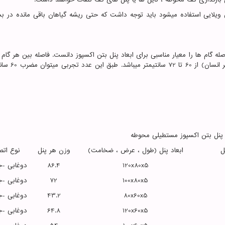
 ویلایی استفاده میشود باید توجه داشت که حتی ریشه گیاهان باقی مانده در ب
 گام ها را معیار مناسبی برای ابعاد پنل بتن اکسپوز دانست. فاصله بین هر گام ا
تا نوک انگشتان پای بعد است (که با توجه به قد
 پنل بتن اکسپوز مستطیلی محوطه
ل
ابعاد پنل (طول ، عرض ، ضخامت)
وزن هر پنل
نوع اتص
120x80x5
86.4
دوغابی -
100x80x5
72
دوغابی -
80x60x5
43.2
دوغابی -
120x60x5
64.8
دوغابی -