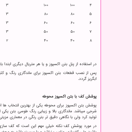
3
100
100
4
3
80
80
5
3
60
60
6
3
50
50
7
2
40
40
8
در استفاده از پنل بتن اکسپوز و یا هر متریال دیگری ابتدا 
پس از نصب قطعات بتن اکسپوز برای ماندگاری رنگ و کثیف 
ابگریز گردد.
پوشش کف با بتن اکسپوز محوطه
پوشش بتن اکسپوز برای محوطه یکی از بهترین انتخاب ها اس
شرجی میباشد. ماندگاری بالا و زیبایی رنگ طوسی بتن یکی 
تولید کرد ولی با نگاهی دقیق تر بتن رنگی در معماری مزیتی ن
در مورد پوشش کف نکته خیلی مهم این است که کف سازی یا 
باشید ولی کفسازی مناسب نباشد و یا سست باشد به محض ب