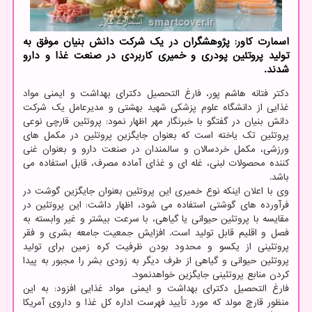
اسمارت کاور: پژوهشگران در یک شرکت دانش بنیان موفق به
تولید پروتئین پودری و خمیری کاربردی در صنعت غذا و دارو
شدند.
دکتر فتانه هاشم پور، فارغ التحصیل دکترای بهداشت و ایمنی مواد
غذایی از دانشگاه علوم پزشکی شهید بهشتی و مدیرعامل یک شرکت
دانش بنیان در گفتگو با خبرنگار مهر اظهار نمود: پروتئین قارچی نوعی
پروتئین تک یاخته است که بعنوان جایگزین پروتئین در مکمل های
ورزشی، مکمل خردسالان و سالمندان در صنعت دارو و بعنوان غنی
کننده محصولات لبنی، غله ای و غذای آماده مصرف، قابل استفاده می
باشد.
وی با اعلان اینکه نوع خمیری این پروتئین بعنوان جایگزین گوشت در
فرآورده های گوشتی استفاده می شود، اظهار داشت: این پروتئین در
مقایسه با پروتئین حیوانی یا گیاهی، با سرعت بیشتر و غیر وابسته به
فصل و اقلیم قابل تولید است. افزایش جمعیت جامعه بشری و فقر
پروتئینی از یکسو و محدود بودن ظرفیت کره زمین برای تولید
پروتئین حیوانی و گیاهی از طرف دیگر به زودی بشر را مجبور به پیدا
کردن منابع پروتئینی جایگزین خواهدنمود.
فارغ التحصیل دکترای بهداشت و ایمنی مواد غذایی افزود: به این
منظور قارچ مولد که مورد تأیید فهرست اداره کل غذا و داروی آمریکا