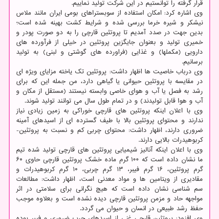
قرار گرفته را توانستیم در این شرکت تولید نماییم.
وی اشاره کرد: امکان استفاده از سوبستراهای بومی ایران مانند ملاس
نیشکر و شیره خرما بررسی شده و شرایط کشت بهینه شده است؛
بدین جهت در صدد آمدیم تا پروتئین قارچی را به دو صورت پودر و
خمیری تولید و بعنوان جایگزین پروتئین در خیلی از فرآورده های
دارویی (مکملها) و غذایی (فراورده های گوشتی و لبنی) به تولید
برسانیم.
وی درباب خاصیت ها اظهار داشت: پروتئین تک یاخته مزایای ویژه ای
در مقایسه با پروتئین حیوانی یا گیاهی دارد، من جمله این که برای
رشد به فصل یا آب و هوای خاصی وابسته نیستند (مستقل از مکان و
آب و هوا قابل تولیدند) و در تمام طول سال می توانند تولید شوند.
وی با اعلان اینکه پروتئین های قارچی خوراکی به زمین زیادی نیاز
ندارند و محتوای پروتئین بالا با طیف گسترده ای از اسیدهای آمینه
ضروری دارند، اظهار داشت: محتوای چربی کم و نسبت به پروتئین-
کربوهیدرات بالایی دارند.
وی با اعلان اینکه آنالیز شیمیایی پروتئین های قارچی تولید شده تیم
ما نشان داده است که ۱۰۰ گرم ماده خشک پروتئین قارچی حاوی ۶۰
گرم پروتئین، ۱۶ گرم فیبر، ۱۳ گرم چربی، ۱۰ گرم کربوهیدرات و
مقادیری از ویتامین ها و مواد معدنی است، اظهار داشت: مطالعات
سم شناسی نشان داده است که هیچ نگرانی برای سلامتی در اثر
مواجهه حاد و مزمن پروتئین قارچی دیده نشده است و بعلاوه موجب
حفظ رشد طبیعی در انسان و حیوان می گردد.
وی افزود: پروتئین قارچی غنی از اسیدهای چرب ضروری و فیبر بوده