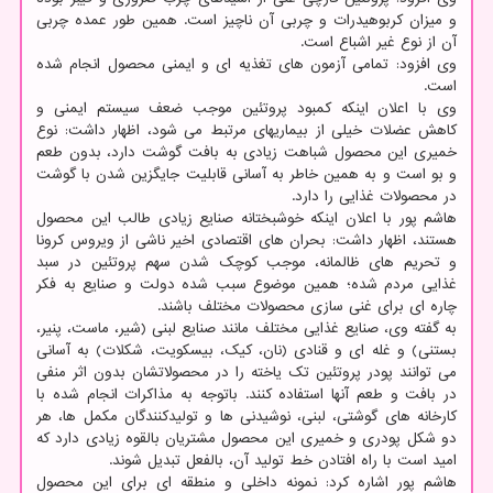
و میزان کربوهیدرات و چربی آن ناچیز است. همین طور عمده چربی
آن از نوع غیر اشباع است.
وی افزود: تمامی آزمون های تغذیه ای و ایمنی محصول انجام شده
است.
وی با اعلان اینکه کمبود پروتئین موجب ضعف سیستم ایمنی و
کاهش عضلات خیلی از بیماریهای مرتبط می شود، اظهار داشت: نوع
خمیری این محصول شباهت زیادی به بافت گوشت دارد، بدون طعم
و بو است و به همین خاطر به آسانی قابلیت جایگزین شدن با گوشت
در محصولات غذایی را دارد.
هاشم پور با اعلان اینکه خوشبختانه صنایع زیادی طالب این محصول
هستند، اظهار داشت: بحران های اقتصادی اخیر ناشی از ویروس کرونا
و تحریم های ظالمانه، موجب کوچک شدن سهم پروتئین در سبد
غذایی مردم شده؛ همین موضوع سبب شده دولت و صنایع به فکر
چاره ای برای غنی سازی محصولات مختلف باشند.
به گفته وی، صنایع غذایی مختلف مانند صنایع لبنی (شیر، ماست، پنیر،
بستنی) و غله ای و قنادی (نان، کیک، بیسکویت، شکلات) به آسانی
می توانند پودر پروتئین تک یاخته را در محصولاتشان بدون اثر منفی
در بافت و طعم آنها استفاده کنند. باتوجه به مذاکرات انجام شده با
کارخانه های گوشتی، لبنی، نوشیدنی ها و تولیدکنندگان مکمل ها، هر
دو شکل پودری و خمیری این محصول مشتریان بالقوه زیادی دارد که
امید است با راه افتادن خط تولید آن، بالفعل تبدیل شوند.
هاشم پور اشاره کرد: نمونه داخلی و منطقه ای برای این محصول