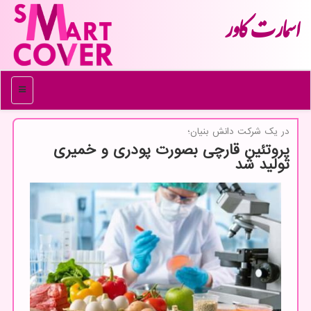
اسمارت كاور
منو
در یك شركت دانش بنیان؛
پروتئین قارچی بصورت پودری و خمیری
تولید شد