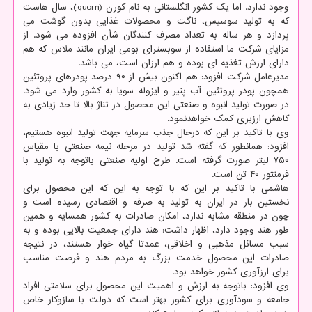
وجود ندارد. اما یک کشور انگلستانی به نام کورن (quorn)، سال هاست
که به تولید سوسیس، ناگت و محصولات غذایی بدون گوشت می
پردازد و هر ساله به تعداد مصرف کنندگان شأن افزوده می شود. از
مزایای شرکت ما استفاده از سوبسترای بومی ایران مانند ملاس که هم
دارای ارزش تغذیه ای بوده و هم ارزان است، می باشد.
مدیرعامل شرکت افزود: هم اکنون بیش از ۹۰ درصد پودرهای پروتئین
همچون پودر پروتئین آب پنیر و ایزوله سویا به کشور وارد می شود.
در صورت تولید انبوه و صنعتی این محصول در تناژ بالا تا حد زیادی به
کاهش ارزبری کمک خواهدنمود.
وی با تاکید بر این که درحال جذب سرمایه جهت تولید انبوه هستیم،
افزود: همانطور که گفته شد تولید در مرحله نیمه صنعتی با مقیاس
۷۵۰ لیتر صورت گرفته است. طرح اولیه صنعتی باتوجه به تولید با
فرمنتور ۴۰ تن است.
هاشمی با تاکید بر این که با توجه به این که این محصول برای
نخستین بار در ایران به تولید به صرفه و اقتصادی رسیده است و
چون در منطقه مشابه ندارد، امکان صادرات به کشور همسایه و همین
طور هند وجود دارد، اظهار داشت: هند دارای جمعیت بالایی بوده و به
سبب مسائل مذهبی و اخلاقی، عمدتا گیاه خوار هستند، در نتیجه
صادرات این محصول خدمت بزرگ به مردم هند و فرصت مناسب
برای ارزآوری کشور خواهد بود.
وی افزود: باتوجه به ارزش و اهمیت این محصول برای سلامتی افراد
جامعه و سودآوری برای کشور بهتر است که دولت با سازوکار خاص