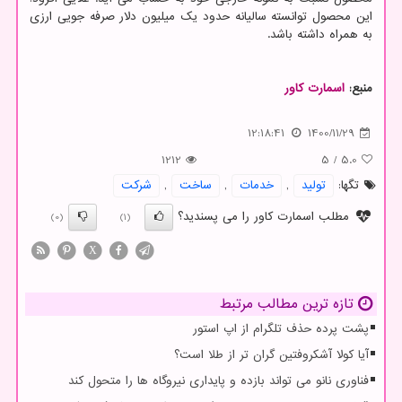
این محصول توانسته سالیانه حدود یک میلیون دلار صرفه جویی ارزی
به همراه داشته باشد.
منبع:
اسمارت كاور
12:18:41
1400/11/29
1212
5
/
5.0
تگها:
تولید
,
خدمات
,
ساخت
,
شركت
مطلب اسمارت کاور را می پسندید؟
(0)
(1)
X
تازه ترین مطالب مرتبط
پشت پرده حذف تلگرام از اپ استور
آیا کولا آشکروفتین گران تر از طلا است؟
فناوری نانو می تواند بازده و پایداری نیروگاه ها را متحول کند