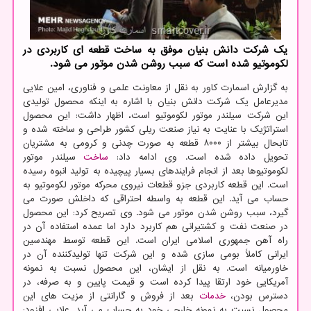
یک شرکت دانش بنیان موفق به ساخت قطعه ای کاربردی در
لکوموتیو شده است که سبب روشن شدن موتور می شود.
به گزارش اسمارت کاور به نقل از معاونت علمی و فناوری، امین علایی
مدیرعامل یک شرکت دانش بنیان با اشاره به اینکه محصول تولیدی
این شرکت سیلندر موتور لکوموتیو است، اظهار داشت: این محصول
استراتژیک با عنایت به نیاز صنعت ریلی کشور طراحی و ساخته شده و
تابحال بیشتر از ۸۰۰۰ قطعه به صورت چدنی و کرومی به مشتریان
تحویل داده شده است. وی ادامه داد:
ساخت
سیلندر موتور
لکوموتیوها بعد از انجام فرایند‎های بسیار پیچیده به تولید انبوه رسیده
است. این قطعه کاربردی جزو قطعات نیروی محرکه موتور لکوموتیو به
حساب می آید. این قطعه به واسطه احتراقی که داخلش صورت می
گیرد، سبب روشن شدن موتور می شود. وی تصریح کرد: این محصول
در صنعت نفت و کشتیرانی هم کاربرد دارد اما عمده استفاده آن در
راه آهن جمهوری اسلامی ایران است. این قطعه توسط مهندسین
ایرانی کاملاً بومی سازی شده و این شرکت تنها تولیدکننده آن در
خاورمیانه است. به نقل از ایشان، این محصول نسبت به نمونه
آمریکایی خود ارتقا پیدا کرده است و قیمت پایین و به صرفه، در
دسترس بودن،
خدمات
بعد از فروش و گارانتی از مزیت های این
محصول نسبت به نمونه خارجی خود به حساب می آید. علایی افزود: