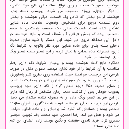
سودجو»، «سهولت نصب بر روی انواع بسته بندی های مواد غذایی»
از دیگر مزیتهای پروژه محسوب می شوند. برچسب بسته بندی
هوشمند از دو بخش که شامل یک قسمت میانی هوشمند و بخش
دوم قسمت مرجع برای تشخیص وضعیت سلامت ماده غذایی
تشکیل شده است. قسمت میانی یک محفظه پلاستیکی با حجم
مشخص بوده که بخش فوقانی آن شفاف است و مایع هوشمند در
داخل این محفظه تزریق می شود. این حسگر با شبیه سازی محیط
داخلی بسته بندی برای ماده غذایی مورد نظر باتوجه به شرایط نگه
داری، تغییرات ماده غذایی را دنبال کرده و این تغییر سبب تغییر رنگ
مایع هوشمند می شود.
عملکرد مایع کاملا هوشمند بوده و برمبنای شرایط نگه داری رفتار
متناسب با آن شرایط را از خود نشان میدهد. بعنوان مثال در صورت
طراحی این برچسب هوشمند جهت استفاده روی بطری شیر پاستوریزه
و نصب آن روی بطری، در صورتیکه بطری شیر در وضعیت نامناسب
و دمای محیط (۲۵ درجه سانتی گراد ) نگه داری شود برچسب
بصورت خودکار پس از گذشت مدت زمان مشخص از زمان نگه داری
در این شرایط تغییر رنگ داده و به مصرف کننده هشدار می دهد.
طراحی این برچسب برای هر ماده باتوجه به ماندگاری و اجزای سازنده
منحصر بوده و همانطور که اشاره شد برمبنای نوع ماده غذایی طراحی
می شود و عمل می کند. رضا احمدی، سید محمد رضا نجیبی، مجتبی
نصیری نژاد، فربد نادری حقیقت و نگین یوسف زاده اعضای این تیم
تحقیقاتی هستند.