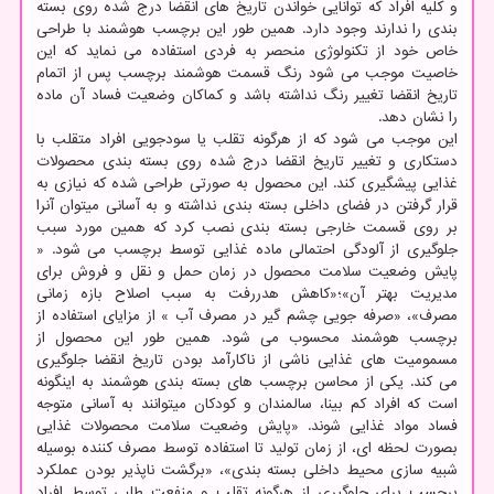
و کلیه افراد که توانایی خواندن تاریخ های انقضا درج شده روی بسته
بندی را ندارند وجود دارد. همین طور این برچسب هوشمند با طراحی
خاص خود از تکنولوژی منحصر به فردی استفاده می نماید که این
خاصیت موجب می شود رنگ قسمت هوشمند برچسب پس از اتمام
تاریخ انقضا تغییر رنگ نداشته باشد و کماکان وضعیت فساد آن ماده
را نشان دهد.
این موجب می شود که از هرگونه تقلب یا سودجویی افراد متقلب با
دستکاری و تغییر تاریخ انقضا درج شده روی بسته بندی محصولات
غذایی پیشگیری کند. این محصول به صورتی طراحی شده که نیازی به
قرار گرفتن در فضای داخلی بسته بندی نداشته و به آسانی میتوان آنرا
بر روی قسمت خارجی بسته بندی نصب کرد که همین مورد سبب
جلوگیری از آلودگی احتمالی ماده غذایی توسط برچسب می شود. «
پایش وضعیت سلامت محصول در زمان حمل و نقل و فروش برای
مدیریت بهتر آن»؛«کاهش هدررفت به سبب اصلاح بازه زمانی
مصرف»، «صرفه جویی چشم گیر در مصرف آب » از مزایای استفاده از
برچسب هوشمند محسوب می شود. همین طور این محصول از
مسمومیت های غذایی ناشی از ناکارآمد بودن تاریخ انقضا جلوگیری
می کند. یکی از محاسن برچسب های بسته بندی هوشمند به اینگونه
است که افراد کم بینا، سالمندان و کودکان میتوانند به آسانی متوجه
فساد مواد غذایی شوند. «پایش وضعیت سلامت محصولات غذایی
بصورت لحظه ای، از زمان تولید تا استفاده توسط مصرف کننده بوسیله
شبیه سازی محیط داخلی بسته بندی»، «برگشت ناپذیر بودن عملکرد
برچسب برای جلوگیری از هرگونه تقلب و منفعت طلبی توسط افراد