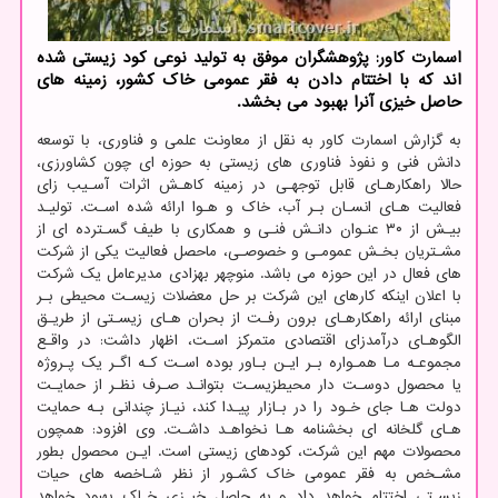
اسمارت کاور: پژوهشگران موفق به تولید نوعی کود زیستی شده
اند که با اختتام دادن به فقر عمومی خاک کشور، زمینه های
حاصل خیزی آنرا بهبود می بخشد.
به گزارش اسمارت کاور به نقل از معاونت علمی و فناوری، با توسعه
دانش فنی و نفوذ فناوری های زیستی به حوزه ای چون کشاورزی،
حالا راهکارهـای قابل توجهـی در زمینه کاهـش اثرات آسـیب زای
فعالیت هـای انسـان بـر آب، خاک و هـوا ارائه شده اسـت. تولیـد
بیـش از ۳۰ عنـوان دانـش فنـی و همکاری با طیف گسـترده ای از
مشـتریان بخـش عمومـی و خصوصـی، ماحصل فعالیت یکی از شرکت
های فعال در این حوزه می باشد. منوچهر بهزادی مدیرعامل یک شرکت
با اعلان اینکه کارهای این شرکت بر حل معضلات زیسـت محیطی بـر
مبنای ارائه راهکارهـای برون رفـت از بحران هـای زیسـتی از طریـق
الگوهـای درآمدزای اقتصادی متمرکز اسـت، اظهار داشت: در واقـع
مجموعـه مـا همـواره بـر ایـن بـاور بوده اسـت کـه اگـر یک پـروژه
یا محصول دوسـت دار محیطزیسـت بتوانـد صـرف نظـر از حمایـت
دولت هـا جای خـود را در بـازار پیـدا کند، نیـاز چندانی بـه حمایت
هـای گلخانه ای بخشنامه هـا نخواهـد داشـت. وی افزود: همچون
محصولات مهم این شرکت، کودهای زیستی است. ایـن محصول بطور
مشـخص به فقر عمومی خاک کشـور از نظر شـاخصه های حیات
زیسـتی اختتام خواهد داد و به حاصل خیـزی خـاک بهبود خواهد