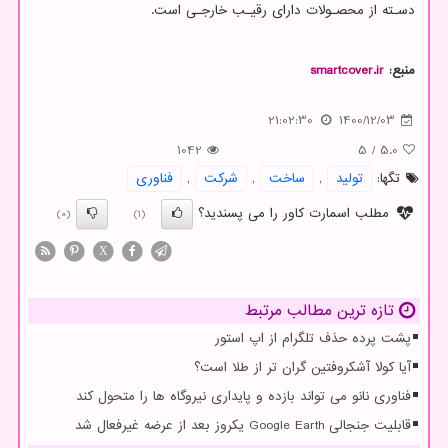
دسـته از محصـولات دارای رقیـب خارجـی است.
منبع:
smartcover.ir
21:02:30
1400/12/03
1042
5
/
5.0
تگها:
تولید
,
ساخت
,
شركت
,
فناوری
مطلب اسمارت کاور را می پسندید؟
(0)
(1)
X
تازه ترین مطالب مرتبط
پشت پرده حذف تلگرام از اپ استور
آیا کولا آشکروفتین گران تر از طلا است؟
فناوری نانو می تواند بازده و پایداری نیروگاه ها را متحول کند
قابلیت جنجالی Google Earth یکروز بعد از عرضه غیرفعال شد