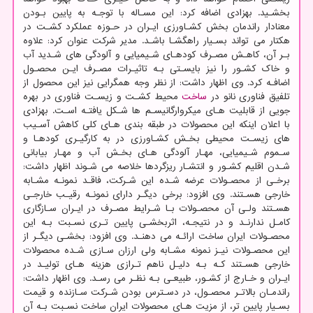
بخشـید. بهزادی اضافه کرد: این مسـاله با توجـه به پایین بـودن
معنادار راندمان بخش کشـاورزی ایـران در حـوزه عملکرد کشـت در
هکتار می تواند بسـیار راهگشـا باشـد. مدیر شرکت عنوان کرد: علاوه
بـر آن، کاهـش مصـرف کودهـای شـیمیایی و آلودگی های شـدید آب
و خاک کشـور را نیز بایسـتی بـه تاثیـرات مصـرف ایـن محصـول
اضافـه کرد. وی اظهار داشت: از نظر وجه همگرایی نیز این محصول از
تلفیق فناوری نانو در
ساخت
محیط کشـت و زیسـت فناوری در بهره
جویی از قابلیت هـای میکروارگانیسـم ها شـکل یافتـه اسـت. بهزادی
با اعلان اینکه این محصولات در طبقه بندی هـای کلی کاهش آسـیب
های زیسـت محیطی بخـش کشـاورزی در به کارگیـری کودهـا و
سـموم شـیمیایی، مهـار آلودگی هـای بخـش آب و مهـار بیابانی
شـدن اقلیم کشـور و انتشـار ریزگردها خلاصه می شـوند اظهار داشت:
برخـی از محصـولات عرضه شـده این شـرکت، فاقـد نمونـه مشـابه
خارجی هسـتند. وی افزود: برخی دیگـر دارای نمونـه رقیـب خارجـی
هسـتند ولـی آن محصـولات بـا شـرایط مصـرف در ایـران سـازگاری
کامـل ندارنـد و در نتیجـه، اثربخشـی پایین تـری نسـبت بـه این
محصـولات ایران ساخت ارائـه می دهنـد. وی افزود: بخشـی دیگـر از
این محصـولات نیـز نمونه مشـابه ولی ارزان سـازی شـده محصولات
خارجی هسـتند کـه بـه دلیـل ناهم تـرازی هزینه هـای تولیـد در
ایـران و خـارج از کشـور، طبیعـی بـه نظـر می رسـد. وی اظهار داشت:
راندمـان بالاتـر محصـول، در دسـترس بودن شـرکت سـازنده و قیمت
بسـیار پایین تر، از مزیت هـای محصولات ایران ساخت نسـبت بـه آن