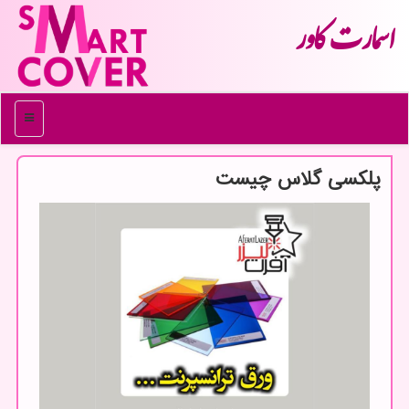
اسمارت كاور
منو
پلکسی گلاس چیست