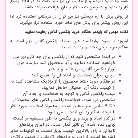
همه جا اشاره نموده و از معایب آن نیز باید گفت که در ابعاد وسیع
کاربرد ندارد و همچنین نتیجه کار چندان ظرافت نخواهد داشت.
از روش برش با اره دیسکی نیز می توان در هرمکانی استفاده کرد اما
این روش بیشتر برای برش های صاف مورد استفاده قرار میگیرد.
نکات مهمی که بایددر هنگام خرید پلکسی گلاس رعایت نمایید
امروزه با وجود تولیدکننده های مختلف پلکسی گلاس لازم است به
هنگام خرید برخی نکات را رعایت نمایید:
در ابتدا مشخص کنید که از پلکسی برای چه کاربردی می
خواهید استفاده نمایید و آیا محصول شما نیازمند عبور
نوراز پلکسی گلاس می باشد و یا خیر.
سپس میزان ضخامت و ابعاد آن را تعیین کنید
در هنگام خرید حتما محصول را از نزدیک مشاهده کنید تا
از کیفیت رنگ آن اطمینان حاصل نمایید.
قیمت پلکسی گلاس با توجه به ضخامت و ابعاد آن
مشخص می شود. ضخامت پلکسی گلاس های معمولا از
2 تا 4 سانتی متر متغییر است و معمولا ضخامت مورد نظر
با توجه به کاربرد آن انتخاب می شود.
در کنار ابعاد و برند ورق پلکسی به طور مستقیم بر قیمت
نهایی تمام شده آن تاثیر گذار است. در ایران برندهای
تایوانی دارای بالاترین کیفیت ورق نسبت به تولیدات سایر
کشورها است. از این رو برندهای تایوانی از قیمت بالاتری