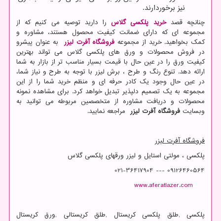
نیز برخوردارند.
چنانچه قصد
خرید پلکسی گلاس
را دارید توصیه می کنیم که از
مجموعه ای که دارای ضمانت کیفیت محصول هستند، مشاوره و
کمک بخواهید. خرید از مجموعه
فروشگاه آفرت لیزر
به عنوان پیشرو
در فروش محصولات و ورق های پلکسی گلاس می تواند بهترین
کیفیت ورق را در عین حال با قیمت بسیار مناسب تر از بازار به شما
ارائه دهد. تنوع رنگ و طرح ، برش لیزر با توجه به طرح و نیاز شما،
در عین حال وجود یک کادر حرفه ای و منظم خرید شما را از این
مجموعه به یک تصمیم دلپذیر تبدیل خواهد کرد. برای مشاهده نمونه
محصولات و دریافت مشاوره از متخصصین مربوطه می توانید به
وبسایت
فروشگاه آفرت لیزر
مراجعه نمایید.
فروشگاه آفرت لیزر
پلکسی ، مولتی استایل و لیزر ورقهای پلکسی گلاس
021-36417904 --- 09126460564
www.aferatlazer.com
پلکسی
,
طلق پلکسی کریستال
,
طلق کریستالی
,
ورق کریستال