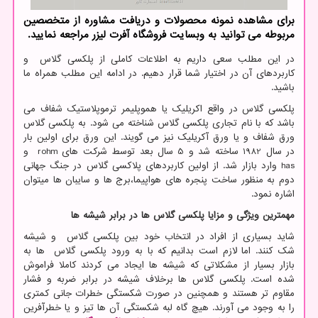
برای مشاهده نمونه محصولات و دریافت مشاوره از متخصصین
مربوطه می توانید به وبسایت فروشگاه آفرت لیزر مراجعه نمایید.
در این مطلب سعی داریم به اطلاعات کاملی از پلکسی گلاس و
کاربردهای آن در اختیار شما قرار دهیم. در ادامه این مطلب همراه ما
باشید.
پلکسی گلاس در واقع اکریلیک یا هموپلیمر ترموپلاستیک شفاف می
باشد که با نام تجاری پلکسی گلاس شناخته می شود. به پلکسی گلاس
ورق شفاف و یا ورق آکریلیک نیز می گویند. این ورق برای اولین بار
در سال 1982 ساخته شد و 5 سال بعد توسط شرکت های
rohm
و
has
وارد بازار شد. از اولین کاربردهای پلاکسی گلاس در جنگ جهانی
دوم به منظور ساخت پنجره های هواپیما،برج ها و سایبان ها میتوان
اشاره نمود.
مهمترین ویژگی و مزایا پلکسی گلاس ها در برابر شیشه ها
شاید بسیاری از افراد در انتخاب خود بین پلکسی گلاس و شیشه
شک کنند. اما لازم است بدانیم که با به ورود پلکسی گلاس ها به
بازار بسیار از مشکلاتی که شیشه ها ایجاد می کردند کاملا فراموش
شده است. پلکسی گلاس ها برخلاف شیشه در برابر ضربه و فشار
مقاوم تر هستند و همچنین در صورت شکستگی خطرات جانی کمتری
را به وجود می آورند. هیچ گاه لبه شکستگی آن ها تیز و یا خطرآفرین