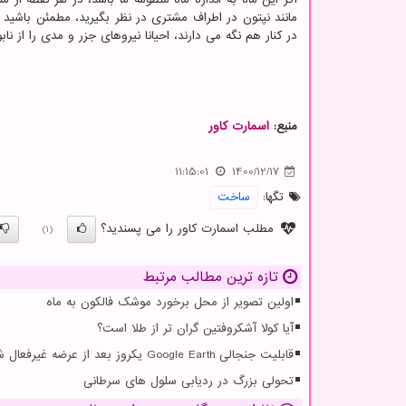
مانند نپتون در اطراف مشتری در نظر بگیرید، مطمئن باشید ک
در کنار هم نگه می دارند، احیانا نیروهای جزر و مدی را از نا
منبع:
اسمارت كاور
11:15:01
1400/12/17
تگها:
ساخت
مطلب اسمارت کاور را می پسندید؟
(1)
تازه ترین مطالب مرتبط
اولین تصویر از محل برخورد موشک فالکون به ماه
آیا کولا آشکروفتین گران تر از طلا است؟
قابلیت جنجالی Google Earth یکروز بعد از عرضه غیرفعال شد
تحولی بزرگ در ردیابی سلول های سرطانی