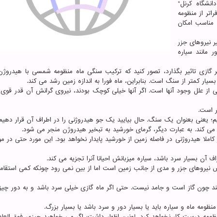
خش نجوم "دانشگاه کرنل"
زی فراتر از منظومه
 مناسب امکان
ر نیروهای جزر
مانند سیاره
ر گازی تاثیر بگذارد، تصور کنید که ترکیب سنگی ماه منظومه شمسی با هیدروژ
ار کمتر از سنگ است. بنابراین، ماه فورا به اندازه زمین رشد می کند.
ی از علل وجود آنها است. اگر آنها خیلی کوچک بودند، نیروی گرانش آن قدر قوی 
ر است.
ریم؛ یعنی بعنوان یک سنگ. حال بیایید یک جو هیدروژنی را در اطراف آن قرار دهیم
 می کند. به عبارت دیگر، گرمای خورشید به تبخیر هیدروژن منجر می شود.
ا هیدروژنی در فاصله زمین از خورشید پایدار نخواهد بود. این مورد حتی در مور
ف آن بسیار سرد باشد، سیاره میزبانش احیانا آنرا تجزیه می کند.
رض نیروهای جزر و مدی از جانب زمین است اما از بین نمی رود چونکه کمی استقام
ند چون گاز است و جامد نیست. حتی اگر ماه گازی خیلی سرد باشد و به دور چیز
ظومه ماه و سیاره باید یا بسیار دور و سرد باشد یا بسیار بزرگ.
 منظومه درست کار نخواهد کرد. لونین اظهار داشت: اگر می خواهید چیزی فوق العا