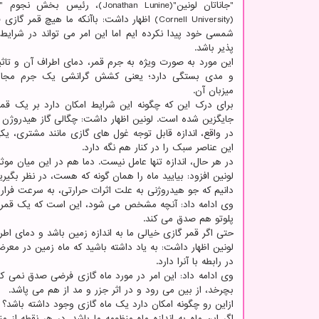
"جاناتان لونین"(Jonathan Lunine)، رئیس ب
(Cornell University) اظهار داشت: باآنکه ما هیچ قمر گا
شمسی خود پیدا نکرده ایم اما این امر می تواند در شرایط
پذیر باشد.
این مورد به صورت ویژه به جرم قمر، دمای اطراف آن و تاثی
و مدی بستگی دارد؛ یعنی کشش گرانشی یک جرم مجاور 
میزبان آن.
برای درک این که چگونه این شرایط امکان دارد بر یک قم
جایگزین شده است. لونین اظهار داشت: چگالی گاز هیدروژن بسی
در واقع، اندازه قابل توجه غول های گازی مانند مشتری، یک
این عناصر سبک را در کنار هم نگه دارد.
در هر حال، اندازه تنها عامل نیست. دما هم در این میان موث
لونین افزود: بیایید ماه را همان گونه که هست، در نظر بگی
دانیم که جو هیدروژنی به علت اثرات حرارتی، به سرعت فرار
وی ادامه داد: آنچه مشخص می شود، این است که یک قمر کامل
پلوتو هم صدق می کند.
حتی اگر قمر گازی خیالی ما به اندازه زمین باشد و دمای اطرا
لونین اظهار داشت: به یاد داشته باشید که ماه زمین در مع
در رابطه با آنرا دارد.
وی ادامه داد: این امر در مورد ماه گازی فرضی صدق نمی ک
بچرخد، از بین می رود و در اثر جزر و مد از هم می پاشد.
ازاین رو چگونه امکان دارد یک ماه گازی وجود داشته باشد؟ من
اگر این ماه به اندازه ماه منظومه ما باشد، در هر نقطه از