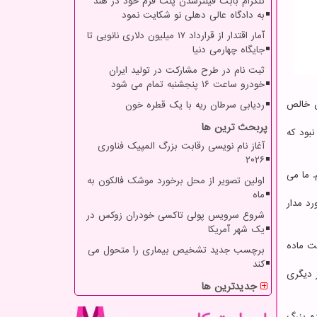
تلگرام بابت فیلترشدن پلت فرم خود در هند
به دادگاه عالی دهلی نو شکایت نمود
آمار اقتدار از قرارداد ۱۷ میلیون دلاری نانویی تا
جایگاه چهارمی دنیا
ثبت نام در طرح مشارکت در تولید ایران
خودرو ساعت ۱۶ پنجشنبه تمام می شود
ن خالص
ردیابی سرطان ریه با یک قطره خون
پربحث ترین ها
نبود که
آغاز نام نویسی رقابت بزرگ المپیک فناوری
۲۰۲۶
. ما می
اولین تصویر از محل برخورد موشک فالکون به
ماه
د مدار
شروع سرویس پولی تاکسی خودران زوکس در
یک شهر آمریکا
ت ماده
برچسب جدید تشخیص بیماری را متحول می
کند
 دیگری
جدیدترین ها
ده بزرگ