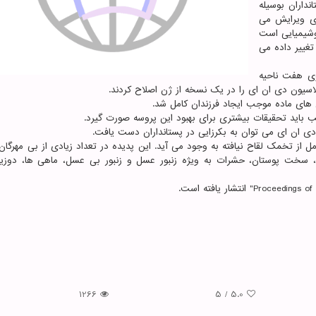
 در پستانداران بوسیله
ی ویرایش می
وشیمیایی است
تغییر داده می
وی هفت ناحیه
اسیون دی ان ای را در یک نسخه از ژن اصلاح کردند.
های ماده موجب ایجاد فرزندان کامل شد.
سبب باید تحقیقات بیشتری برای بهبود این پروسه صورت گیرد.
دی ان ای می توان به بکرزایی در پستانداران دست یافت.
 از تخمک لقاح نیافته به وجود می آید. این پدیده در تعداد زیادی از بی مهرگان
ن، سخت پوستان، حشرات به ویژه زنبور عسل و زنبور بی عسل، ماهی ها، دوزی
1266
5
/
5.0