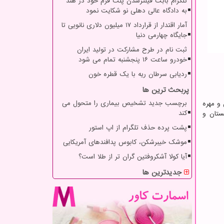
تلگرام بابت فیلترشدن پلت فرم خود در هند
به دادگاه عالی دهلی نو شکایت نمود
آمار اقتدار از قرارداد ۱۷ میلیون دلاری نانویی تا
جایگاه چهارمی دنیا
ثبت نام در طرح مشارکت در تولید ایران
خودرو ساعت ۱۶ پنجشنبه تمام می شود
ردیابی سرطان ریه با یک قطره خون
پربحث ترین ها
برچسب جدید تشخیص بیماری را متحول می
 و مهره
کند
ستان و
پشت پرده حذف تلگرام از اپ استور
موشک خیبرشکن، کابوس پدافندهای آمریکایی
آیا کولا آشکروفتین گران تر از طلا است؟
جدیدترین ها