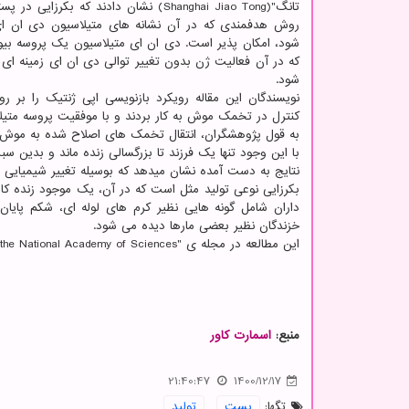
تانگ"(Shanghai Jiao Tong) نشان دادند که بکرزایی
روش هدفمندی که در آن نشانه های متیلاسیون دی ان ا
شود، امکان پذیر است. دی ان ای متیلاسیون یک پروسه بی
که در آن فعالیت ژن بدون تغییر توالی دی ان ای زمینه ای 
شود.
نویسندگان این مقاله رویکرد بازنویسی اپی ژنتیک را بر ر
کنترل در تخمک موش به کار بردند و با موفقیت پروسه متیل
به قول پژوهشگران، انتقال تخمک های اصلاح شده به موش 
با این وجود تنها یک فرزند تا بزرگسالی زنده ماند و بدین 
نتایج به دست آمده نشان میدهد که بوسیله تغییر شیمیایی 
بکرزایی نوعی تولید مثل است که در آن، یک موجود زنده کامل
داران شامل گونه هایی نظیر کرم های لوله ای، شکم پایا
خزندگان نظیر بعضی مارها دیده می شود.
این مطالعه در مجله ی "Proceedings of the National Academy of Sciences" انتشار یافته است.
منبع:
اسمارت كاور
21:40:47
1400/12/17
تگها:
پست
,
تولید