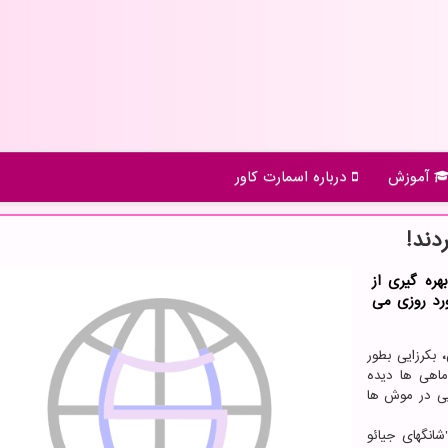
آموزش
درباره اسمارت كاور
دند!
ره گیری از
رد روزی می
،
بکرزایی بطور
ماهی ها دیده
یی در موش ها
انشگاه "شانگهای جیائو