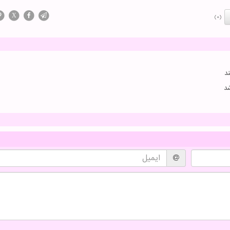
X
(0)
د