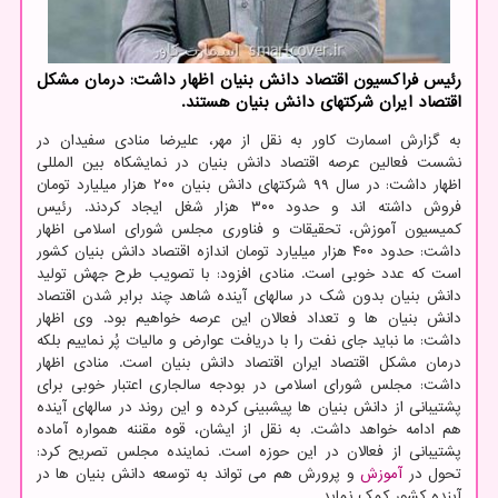
رئیس فراکسیون اقتصاد دانش بنیان اظهار داشت: درمان مشکل
اقتصاد ایران شرکتهای دانش بنیان هستند.
به گزارش اسمارت کاور به نقل از مهر، علیرضا منادی سفیدان در
نشست فعالین عرصه اقتصاد دانش بنیان در نمایشکاه بین المللی
اظهار داشت: در سال ۹۹ شرکتهای دانش بنیان ۲۰۰ هزار میلیارد تومان
فروش داشته اند و حدود ۳۰۰ هزار شغل ایجاد کردند. رئیس
کمیسیون آموزش، تحقیقات و فناوری مجلس شورای اسلامی اظهار
داشت: حدود ۴۰۰ هزار میلیارد تومان اندازه اقتصاد دانش بنیان کشور
است که عدد خوبی است. منادی افزود: با تصویب طرح جهش تولید
دانش بنیان بدون شک در سالهای آینده شاهد چند برابر شدن اقتصاد
دانش بنیان ها و تعداد فعالان این عرصه خواهیم بود. وی اظهار
داشت: ما نباید جای نفت را با دریافت عوارض و مالیات پُر نماییم بلکه
درمان مشکل اقتصاد ایران اقتصاد دانش بنیان است. منادی اظهار
داشت: مجلس شورای اسلامی در بودجه سالجاری اعتبار خوبی برای
پشتیبانی از دانش بنیان ها پیشبینی کرده و این روند در سالهای آینده
هم ادامه خواهد داشت. به نقل از ایشان، قوه مقننه همواره آماده
پشتیبانی از فعالان در این حوزه است. نماینده مجلس تصریح کرد:
تحول در
آموزش
و پرورش هم می تواند به توسعه دانش بنیان ها در
آینده کشور کمک نماید.