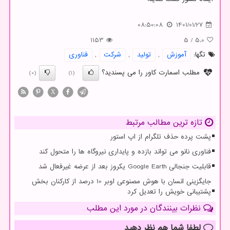
08:50:08
1401/01/27
1153
5
/
5.0
تگها:
آموزش
,
تولید
,
شركت
,
فناوری
مطلب اسمارت کاور را می پسندید؟
(0)
(1)
X
تازه ترین مطالب مرتبط
پشت پرده حذف تلگرام از اپ استور
فناوری نانو می تواند بازده و پایداری نیروگاه ها را متحول کند
قابلیت جنجالی Google Earth یکروز بعد از عرضه غیرفعال شد
جایگزینی انسان با هوش مصنوعی اوبر 10 درصد از کارکنان بخش
پشتیبانی خویش را تعدیل کرد
نظرات بینندگان در مورد این مطلب
لطفا شما هم
نظر دهید