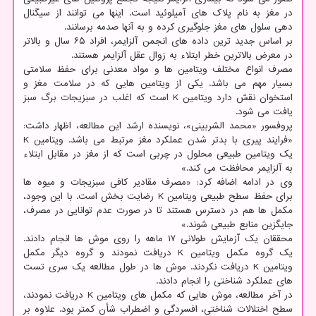
در مغز به نام پلاک های آمیلوئید است. اینها می توانند از سیگنال
دهی سلول های مغز جلوگیری کرده و به آنها صدمه برسانند.
بر اساس جدید ترین داده های انجمن آلزایمر، افراد ۶۵ سال و بالاتر
در معرض بالاترین خطر ابتلاء به زوال عقل آلزایمر هستند.
مصرف انواع مختلف ویتامین ها و مواد معدنی برای حفظ سلامتی
بسیار مهم می باشد. یکی از ویتامین هایی که در سلامت مغز و
استخوان نقش دارد ویتامین K است که اغلب در سبزیجات برگ سبز
یافت می شود.
پروفسور «محمد الشربینی»، نویسنده ارشد این مطالعه، اظهار داشت:
«فرایند پیری با بدتر شدن عملکرد مغز مرتبط می باشد. ویتامین K
یک ویتامین طبیعی محلول در چربی است که از مغز در مقابل ابتلاء
به آلزایمر محافظت می کند.»
وی در ادامه اضافه کرد: «مصرف مقادیر کافی سبزیجات و میوه ها
برای حفظ سطح طبیعی ویتامین K رضایت بخش است. با این وجود،
مکمل ها هم در دسترس هستند تا در صورت عدم توانایی در مصرف،
جایگزین منابع طبیعی شوند.»
محققان یک آزمایش طولانی ۱۷ ماهه را روی موش ها انجام دادند.
یک گروه مکمل ویتامین K دریافت نمودند و گروه دیگر مکمل
ویتامین K دریافت نکردند. موش ها در طول مطالعه یک سری تست
های عملکرد شناختی را انجام دادند.
در آخر مطالعه، موش هایی که مکمل های ویتامین K دریافت نمودند،
سطح اختلالات شناختی، افسردگی و اضطراب شأن کمتر بود. علاوه بر