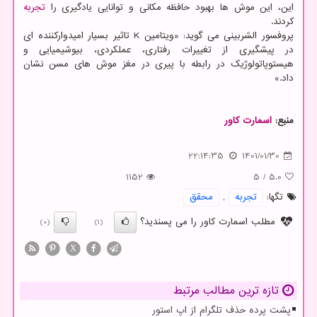
این، این موش ها بهبود حافظه مکانی و توانایی یادگیری را
تجربه
کردند.
پروفسور الشربینی می گوید: «ویتامین K تاثیر بسیار امیدوارکننده ای
در پیشگیری از تغییرات رفتاری، عملکردی، بیوشیمیایی و
هیستوپاتولوژیک در رابطه با پیری در مغز موش های مسن نشان
داد.»
منبع:
اسمارت كاور
22:14:35
1401/01/30
1152
5
/
5.0
تگها:
تجربه
,
محقق
مطلب اسمارت کاور را می پسندید؟
(0)
(1)
X
تازه ترین مطالب مرتبط
پشت پرده حذف تلگرام از اپ استور