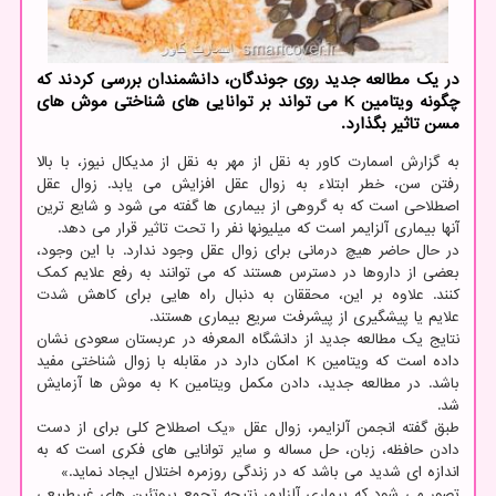
در یک مطالعه جدید روی جوندگان، دانشمندان بررسی کردند که
چگونه ویتامین K می تواند بر توانایی های شناختی موش های
مسن تاثیر بگذارد.
به گزارش اسمارت کاور به نقل از مهر به نقل از مدیکال نیوز، با بالا
رفتن سن، خطر ابتلاء به زوال عقل افزایش می یابد. زوال عقل
اصطلاحی است که به گروهی از بیماری ها گفته می شود و شایع ترین
آنها بیماری آلزایمر است که میلیونها نفر را تحت تاثیر قرار می دهد.
در حال حاضر هیچ درمانی برای زوال عقل وجود ندارد. با این وجود،
بعضی از داروها در دسترس هستند که می توانند به رفع علایم کمک
کنند. علاوه بر این، محققان به دنبال راه هایی برای کاهش شدت
علایم یا پیشگیری از پیشرفت سریع بیماری هستند.
نتایج یک مطالعه جدید از دانشگاه المعرفه در عربستان سعودی نشان
داده است که ویتامین K امکان دارد در مقابله با زوال شناختی مفید
باشد. در مطالعه جدید، دادن مکمل ویتامین K به موش ها آزمایش
شد.
طبق گفته انجمن آلزایمر، زوال عقل «یک اصطلاح کلی برای از دست
دادن حافظه، زبان، حل مساله و سایر توانایی های فکری است که به
اندازه ای شدید می باشد که در زندگی روزمره اختلال ایجاد نماید.»
تصور می شود که بیماری آلزایمر نتیجه تجمع پروتئین های غیرطبیعی