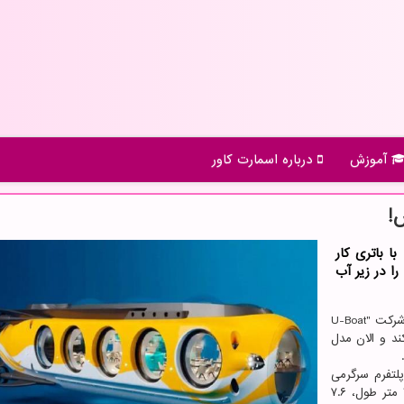
آموزش
درباره اسمارت كاور
!
ا باتری کار
ا در زیر آب
شرکت "U-Boat
ند و الان مدل
 مخفف "پلتفرم سرگرمی
زیر آب"(Under Water Entertainment Platform) است و ۳۵ متر طول، ۷.۶