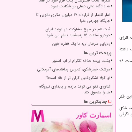
تلگرام بابت فیلترشدن پلت فرم خود در هند
به دادگاه عالی دهلی نو شکایت نمود
آمار اقتدار از قرارداد ۱۷ میلیون دلاری نانویی تا
جایگاه چهارمی دنیا
ثبت نام در طرح مشارکت در تولید ایران
خودرو ساعت ۱۶ پنجشنبه تمام می شود
 که انرژی
ردیابی سرطان ریه با یک قطره خون
آب داشته
پربحث ترین ها
پشت پرده حذف تلگرام از اپ استور
این زیردریایی در مواقع اضطراری هم دارای یک سیستم برق پشتیبان است که می تواند فعال شود تا سیستم های حیاتی زیردریایی را به مدت ۹۶
موشک خیبرشکن، کابوس پدافندهای آمریکایی
آیا کولا آشکروفتین گران تر از طلا است؟
فناوری نانو می تواند بازده و پایداری نیروگاه
ها را متحول کند
این فکر
جدیدترین ها
به شکل
 نگرانی