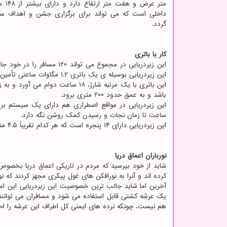
متر عرض 
داخلی است که می تواند برای برگزاری جشن و اهداف سر
گردد.
کار با باتری
این زیردریایی در مجموع می
این زیردریایی بوسیله ی یک باتری ۱.۲ مگاوات ساعتی تأمین می شود که در زیر آن قرار دارد.
این باتری با یک مرتبه شارژ، ۱۸ سا
باشد و به عمق حدود ۲۰۰ متری برود.
ساعت تا زمان نجات و رسیدن کمک روشن نگه دارد.
این زیردریایی دارای ۱۴ پنجره است که هر کدام تقریباً ۴.۵ متر قطر دارند تا مناظر فوق العاده ای از عمق دریا را برای مسافران عرضه نماید.
نورباران اعماق دریا
شاید از خود بپرسید که مردم در تاریکی اعماق دریا بخصوص د
کرده اند و آنرا به نورافکن های غول پیکری مجهز کردند که نو
آخرین اما شاید جالب ترین خصوصیت این زیردریایی این است
یک عرشه کشتی قابل استفاده می شود و مسافران می توانند ب
هم نیست، چونکه نرده های ایمنی کل اطراف این عرشه را احا