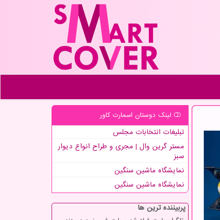
لینک دوستان اسمارت كاور
تبلیغات انتخابات مجلس
مستر گرین وال | مجری و طراح انواع دیوار
سبز
نمایشگاه ماشین سنگین
نمایشگاه ماشین سنگین
پربیننده ترین ها