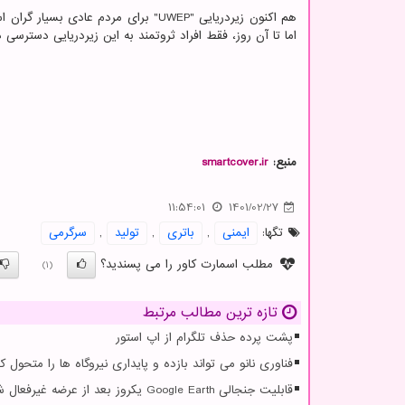
هم اکنون زیردریایی "UWEP" برای مردم ع
اما تا آن روز، فقط افراد ثروتمند به این زیردریایی دسترسی د
منبع:
smartcover.ir
11:54:01
1401/02/27
تگها:
ایمنی
,
باتری
,
تولید
,
سرگرمی
مطلب اسمارت کاور را می پسندید؟
(1)
تازه ترین مطالب مرتبط
پشت پرده حذف تلگرام از اپ استور
فناوری نانو می تواند بازده و پایداری نیروگاه ها را متحول کن
قابلیت جنجالی Google Earth یکروز بعد از عرضه غیرفعال شد