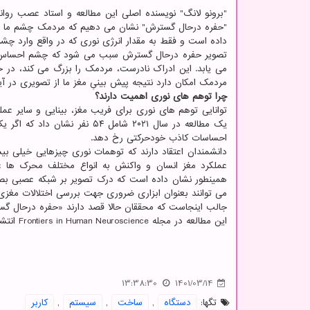
"برونو لانگ" نویسنده اصلی این مطالعه و استاد عصب روان
"حفره درحال گسترش" نشان می دهیم که مردمک چشم ما حتی 
داده است و فقط به مقدار انرژی نوری که در واقع وارد چش
تصویر حفره درحال گسترش سبب می شود که چشم احساس کند
می یابد. این ادراک نادرست، مردمک را بزرگ می کند، در ح
مردمک امکان دارد نتیجه پیش بینیِ مغز ما از تصویری در آی
چرا توهم های نوری اهمیت دارند؟
توانایی توهم های نوری برای فریب مغز، بینایی و سایر عمل
یک مطالعه در سال ۲۰۲۱ شامل ۴
احساسات کاذب خودحرکتی رخ دهد.
دانشمندان اعتقاد دارند که توهمات نوری چیزهایی خیلی بیش
عملکرد مغز انسان و واکنش به انواع مختلف محرک ها عمل
همینطور نشان داده است که درک تصویر بر شبکه عصبی بصری
می توانند بعنوان ابزاری ضروری جهت بررسی اختلالات مغزی
جالب اینجاست که محققان حالا قصد دارند «حفره درحال گست
این مطالعه در مجله Frontiers in Human Neuroscience انتشار یافته است.
13:38:30
1401/03/14
تگها:
دستگاه
,
ساخت
,
سیستم
,
كاربر