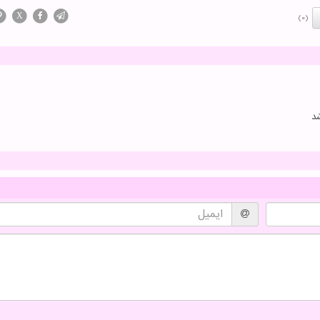
X
(0)