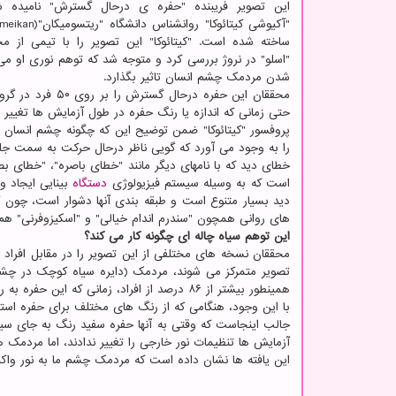
این تصویر فریبنده "حفره ی درحال گسترش" نامیده
ساخته شده است. "کیتائوکا" این تصویر را با تیمی از مح
"اسلو" در نروژ بررسی کرد و متوجه شد که توهم نوری او می 
شدن مردمک چشم انسان تاثیر بگذارد.
حتی زمانی که اندازه یا رنگ حفره در طول آزمایش ها تغییر می
پروفسور "کیتائوکا" ضمن توضیح این که چگونه چشم انسان ا
را به وجود می آورد که گویی ناظر درحال حرکت به سمت ج
خطای دید که با نامهای دیگر مانند "خطای باصره"، "خطا
است که به وسیله سیستم فیزیولوژی
دستگاه
بینایی ایجاد 
دید بسیار متنوع است و طبقه بندی آنها دشوار است، چون
های روانی همچون "سندرم اندام خیالی" و "اسکیزوفرنی" هم
این توهم سیاه چاله ای چگونه کار می کند؟
محققان نسخه های مختلفی از این تصویر را در مقابل افراد م
تصویر متمرکز می شوند، مردمک (دایره سیاه کوچک در چشم
همینطور بیشتر از ۸۶ درصد از افراد، زمانی که این حفره به رنگ مشکی بود، این توهم را جذاب تر احساس می کردند.
با این وجود، هنگامی که از رنگ های مختلف برای حفره استفاده می شد، حدود ۲۰ درصد افراد نمی
جالب اینجاست که وقتی به آنها حفره سفید رنگ به جای سیا
آزمایش ها تنظیمات نور خارجی را تغییر ندادند، اما مردمک
این یافته ها نشان داده است که مردمک چشم ما به نور واک