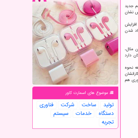
م جدید
ش نشان
افزایش
اد شدن
ن مثال،
کان دارد
ه نحوه
رانشان
وری هم
موضوع های اسمارت كاور
تولید
ساخت
شركت
فناوری
دستگاه
خدمات
سیستم
تجربه