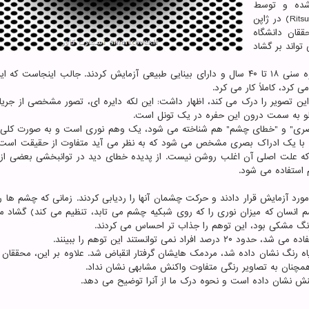
 شده و توسط
"آکیوشی کیتائوکا" روانشناس دانشگاه "ریتسومیکان"(Ritsumeikan) در ژاپن
ققان دانشگاه
تواند بر گشاد
محققان این حفره درحال گسترش را بر روی ۵۰ فرد در گروه سنی ۱۸ تا ۴۰ سال و دارای بینایی طبیعی آزمایش کردند. جالب اینجاس
 کرد، کاملاً کار می کرد.
ین تصویر را درک می کند، اظهار داشت: این لکه دایره ای، تصور مشخصی از جریا
لو به سمت درون این حفره در یک تونل است.
ی بصری" و "خطای چشم" هم شناخته می شود، یک وهم نوری است و به صورت کلی
و با یک ادراک بصری مشخص می شود که به نظر می آید متفاوت از حقیقت است
 که علت اصلی آن اغلب روشن نیست. از پدیده خطای دید در توانبخشی بعضی از 
 استفاده می شود.
ورد آزمایش قرار دادند و حرکت چشمان آنها را ردیابی کردند. زمانی که چشم ها 
 انسان که میزان نوری را که روی شبکیه چشم می تابد، تنظیم می کند) گشاد م
 توانستند این توهم را ببینند.
ه رنگ نشان داده شد، مردمک هایشان گرفتار انقباض شد. علاوه بر این، محققان 
 همچنان به تصاویر رنگی متفاوت واکنش مشابهی نشان نداد.
نش نشان داده است و نحوه درک ما از آنرا توضیح می دهد.