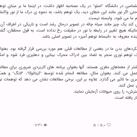
شناسی در دانشگاه "اسلو" در یک مصاحبه اظهار داشت: در اینجا ما بر مبنای توه
اگر نور مانند این خطای دید، یک توهم باشد، به نحوه ی درک ما از نور واکن
م ما می شود، وابسته نیست.
 یک چیز مانند سیاه چاله در تصویر درحال رشد است و تاریکی در اطراف آن 
الیکه هیچ تغییر در رابطه با نور در حقیقت رخ نداده است. به قول محققان، گش
نده معروف به «انبساط توهم آمیز» در تصویر اصلی باشد.
کردهای بدن ما در بعضی از مطالعات قبلی هم مورد بررسی قرار گرفته بود. بعنوا
۵ نفر نشان داد که اگر یک توهم نوری منجر به تضاد بین ادراک محرک بینایی و دهلیزی فرد شود و ام
تر از معماهای مغزی هستند. آنها بعنوان برنامه های کاربردی ضروری برای مطالع
 می کنند. بعنوان مثال، مطالعه انجام شده توسط "کیتائوکا"، "لانگ" و همکا
 ما تاثیر می گذارد. علاوه بر این، برخی مطالعات نشان می دهد که توهمات ن
 عمل کنند.
رش» را روی حیوانات آزمایش نمایند.
1231
5
/
5.0