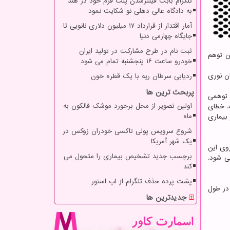
تلگرام بابت فیلترشدن پلت فرم خود در هند
به دادگاه عالی دهلی نو شکایت نمود
آمار اقتدار از قرارداد ۱۷ میلیون دلاری نانویی تا
جایگاه چهارمی دنیا
ثبت نام در طرح مشارکت در تولید ایران
ت که این توهم
خودرو ساعت ۱۶ پنجشنبه تمام می شود
ن نوری
ردیابی سرطان ریه با یک قطره خون
پربحث ترین ها
 توهمی
اولین تصویر از محل برخورد موشک فالکون به
. خطای
ماه
بیماری
شروع سرویس پولی تاکسی خودران زوکس در
یک شهر آمریکا
روی این
برچسب جدید تشخیص بیماری را متحول می
ی شود.
کند
پشت پرده حذف تلگرام از اپ استور
در طول
جدیدترین ها