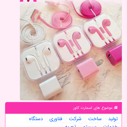
موضوع های اسمارت كاور
تولید
ساخت
شركت
فناوری
دستگاه
خدمات
سیستم
تجربه