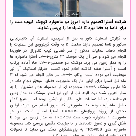
شرکت آسترا تصمیم دارد امروز دو ماهواره کوچک کیوب ست را
برای ناسا به فضا ببرد تا تندبادها را بررسی نمایند.
به گزارش اسمارت کاور به نقل از اسپیس، استارت آپ کالیفرنیایی
مذکور و ناسا تصمیم دارند ساعت ۱۶ به وقت گرینوویچ این عملیات را
انجام دهند. عملیات مذکور از مقر فضایی کیپ کاناورال در فلوریدا
انجام می شود و طی آن یک موشک ۱۳ متریLV۰۰۱۰ آسترا ماهواره ها
را به مدار زمین می برد. موشک دو قسمتیLV۰۰۱۰ حالا آماده پرتاب
است و آسترا هفته گذشته اعلام نمود تست احتراق استاتیک آن نیز
موفقیت آمیز بوده است. پرتاب LV۰۰۱۰ در حالی انجام می شود که ۳
ماه قبل آسترا برای اولین بار یک ماموریت فضایی موفق انجام داد. در
۱۵ مارس موشک LV۰۰۰۹ مجموعه ای از محموله های مشتریان را به
مدار تعیین شده برد. البته قبل از این نیز آسترا موشک به مدار زمین
فرستاده بود، اما عملیات های مذکور آزمایشی بوده اند و هیچ کدام
حامل ماهواره نبوده اند. ماموریتی که امروز انجام می شود، اولین
بخش از پروژه پروازهای TROPICS آسترا امسال است. در هر
ماموریت ۲ ماهواره کیوب ست TROPICS به مدار زمین می رود تا
شکل گیری و تحول تندبادها را با جزییات دقیقی بررسی کند. مجموعه
ماهواره های TROPICS به پژوهشگران کمک می نماید تا تحولات
تندبادهای استوایی را در هر ساعت رصد کنند.