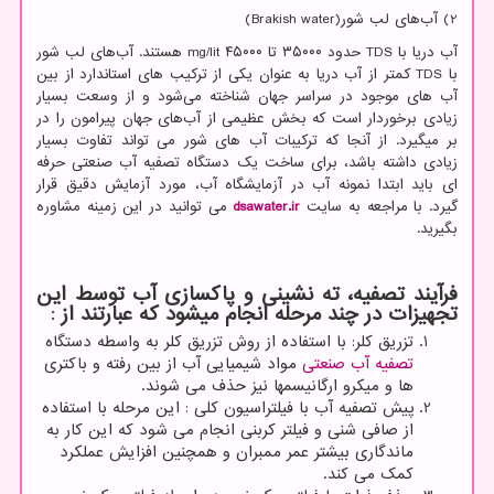
2) آب‌های لب شور(
Brakish water
)
آب دریا با
TDS
حدود ۳۵۰۰۰ تا ۴۵۰۰۰
mg/lit
هستند. آب‌های لب شور
با
TDS
کمتر از آب دریا به عنوان یکی از ترکیب های استاندارد از بین
آب های موجود در سراسر جهان شناخته می‌شود و از وسعت بسیار
زیادی برخوردار است که بخش عظیمی از آب‌های جهان پیرامون را در
بر میگیرد. از آنجا که ترکیبات آب های شور می تواند تفاوت بسیار
زیادی داشته باشد، برای ساخت یک دستگاه تصفیه آب صنعتی حرفه
ای باید ابتدا نمونه آب در آزمایشگاه آب، مورد آزمایش دقیق قرار
گیرد. با مراجعه به سایت
dsawater.ir
می توانید در این زمینه مشاوره
بگیرید.
فرآیند تصفیه، ته نشینی و پاکسازی آب توسط این
تجهیزات در چند مرحله انجام میشود که عبارتند از
:
تزریق کلر: با استفاده از روش تزریق کلر به واسطه دستگاه
تصفیه آب صنعتی
مواد شیمیایی آب از بین رفته و باکتری
ها و میکرو ارگانیسمها نیز حذف می شوند.
پیش تصفیه آب با فیلتراسیون کلی
:
این مرحله با استفاده
از صافی شنی و فیلتر کربنی انجام می شود که این کار به
ماندگاری بیشتر عمر ممبران و همچنین افزایش عملکرد
کمک می کند.