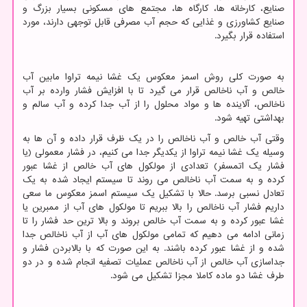
صنایع، کارخانه ها، کارگاه ها، مجتمع های مسکونی بسیار بزرگ و
صنایع کشاورزی و غذایی که حجم آب مصرفی قابل توجهی دارند، مورد
استفاده قرار بگیرد.
به صورت کلی روش اسمز معکوس یک غشا نیمه تراوا مابین آب
خالص و آب ناخالص قرار می گیرد تا با افزایش فشار وارده بر آب
ناخالص، آلاینده ها و مواد محلول را از آب جدا کرده و آب سالم و
بهداشتی تهیه شود.
وقتی آب خالص و آب ناخالص را در یک ظرف قرار داده و آن ها به
وسیله یک غشا نیمه تراوا از یکدیگر جدا می کنیم، در فشار معمولی (یا
فشار یک اتمسفر) تعدادی از مولکول های آب خالص از غشا عبور
کرده و به سمت آب ناخالص می روند تا سیستم ایجاد شده به یک
تعادل نسبی برسد. حالا با تشکیل یک سیستم اسمز معکوس ما سعی
داریم فشار آب ناخالص را بالا ببریم تا مولکول های آب از ممبرین یا
غشا عبور کرده و به سمت آب خالص بروند و بالا ترین حد فشار را تا
زمانی ادامه می دهیم که تمامی مولکول های آب از آب ناخالص جدا
شده و از غشا عبور کرده باشند. به این صورت که با بالابردن فشار و
جداسازی آب خالص از آب ناخالص عملیات تصفیه انجام شده و در دو
طرف غشا دو ماده کاملا مجزا تشکیل می شود.