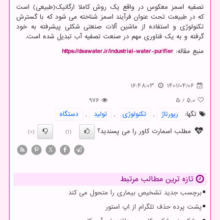
تصفیه اسمز معکوس در واقع یک روش کاملا ارگانیک(طبیعی) است
که در طبیعت تحت عنوان فرآیند اسمز شناخته می شود که با گسترش
تکنولوژی و استفاده از ماشین آلات صنعتی شکلی پیشرفته به خود
گرفته و به یک فناوری مهم در صنعت تصفیه آب تبدیل شده است.
منبع مقاله:
https://dsawater.ir/industrial-water-purifier
16:48:03
1401/04/06
976
5
/
5.0
تگها:
رپورتاژ
,
تكنولوژی
,
تولید
,
دستگاه
مطلب اسمارت کاور را می پسندید؟
(0)
(1)
X
تازه ترین مطالب مرتبط
برچسب جدید تشخیص بیماری را متحول می کند
پشت پرده حذف تلگرام از اپ استور