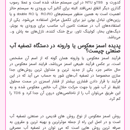
کدورت و
TSS
و
NTU
در این سیستم حذف شده است و عملا رسوب
گذاری دیگر اتفاق نمی‌افتد البته برای آنالیز آب ورودی به سیستم حائز
اهمیت است به همین منظور سیستم‌های
RO.RO
یا
double RO
و یا
رزین‌های تبادل یونی نیز برای تکمیل مراحل استفاده می‌شود. یکی از
استفاده‌های آب در صنعت تامین آب مناسب برای ورودی به بویلر،
دیگ‌های بخار، کولینگ تاور، برج خنک کننده، نازل‌های مه پاش و...
می‌باشد.
پدیده اسمز معکوس یا وارونه در دستگاه تصفیه آب
صنعتی چیست؟
فرآیند اسمز معكوس یا وارونه همان گونه كه از اسم آن مشخص
است، بر عکس فرآیند طبیعی اسمز می‌باشد، فرایند اسمز معکوس در
حال حاضر جزء یكی از جدید ترین و متداول ترین روش‌های جدا
سازی مخصوصا در تصفیه آب‌های شور به حساب می آید که در این
فرآیند با قرار دادن فشاری بیشتر از فشار اسمزی در سمت محلول
غلیظ تر آب شور یا جهت حركت حلال آب خالص معکوس شده و به
این طریق می‌توان آب را از ناخالصی‌های درون آن جدا كرد و
TDS
را
کم کرد.
روش اسمز معکوس از نوع روش های قدیمی در صنعتی تصفیه آب
است و در اصل این راه از جمله موثرترین و بهینه ترین و مقرون به
صرفه ترین روش هایی است که می توان در تصفیه آب مصرفی