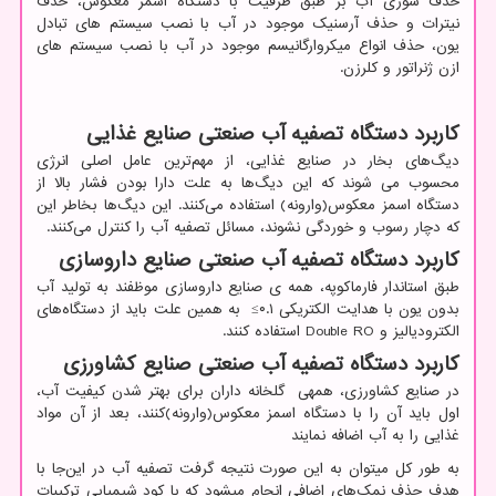
حذف شوری آب بر طبق ظرفیت با دستگاه اسمز معکوس، حذف
نیترات و حذف آرسنیک موجود در آب با نصب سیستم های تبادل
یون، حذف انواع میکروارگانیسم‌ موجود در آب با نصب سیستم های
ازن ژنراتور و کلرزن.
کاربرد دستگاه تصفیه آب صنعتی صنایع غذایی
دیگ‌های بخار در صنایع غذایی، از مهم‌ترین عامل اصلی انرژی
محسوب می شوند که این دیگ‌ها به علت دارا بودن فشار بالا از
دستگاه اسمز معکوس(وارونه) استفاده می‌کنند. این دیگ‌ها بخاطر این
‌که دچار رسوب و خوردگی نشوند، مسائل تصفیه آب را کنترل می‌کنند.
کاربرد دستگاه تصفیه آب صنعتی صنایع داروسازی
طبق استاندار فارماکوپه، همه ی صنایع داروسازی موظفند به تولید آب
بدون یون با هدایت الکتریکی ۰.۱≥ به همین علت باید از دستگاه‌های
الکترودیالیز و
Double RO
استفاده کنند.
کاربرد دستگاه تصفیه آب صنعتی صنایع کشاورزی
در صنایع کشاورزی، همهی گلخانه‌ داران برای بهتر شدن کیفیت آب،
اول باید آن را با دستگاه اسمز معکوس(وارونه)کنند، بعد از آن مواد
غذایی را به آب اضافه نمایند
به طور کل میتوان به این صورت نتیجه گرفت تصفیه آب در این‌جا با
هدف حذف نمک‌های اضافی انجام میشود که با کود شیمیایی ترکیبات