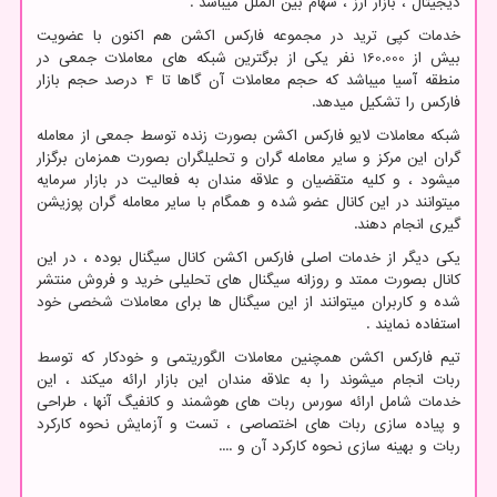
دیجیتال ، بازار ارز ، سهام بین الملل میباشد .
خدمات کپی ترید در مجموعه فارکس اکشن هم اکنون با عضویت
بیش از 160.000 نفر یکی از برگترین شبکه های معاملات جمعی در
منطقه آسیا میباشد که حجم معاملات آن گاها تا 4 درصد حجم بازار
فارکس را تشکیل میدهد.
شبکه معاملات لایو فارکس اکشن بصورت زنده توسط جمعی از معامله
گران این مرکز و سایر معامله گران و تحلیلگران بصورت همزمان برگزار
میشود ، و کلیه متقضیان و علاقه مندان به فعالیت در بازار سرمایه
میتوانند در این کانال عضو شده و همگام با سایر معامله گران پوزیشن
گیری انجام دهند.
یکی دیگر از خدمات اصلی فارکس اکشن کانال سیگنال بوده ، در این
کانال بصورت ممتد و روزانه سیگنال های تحلیلی خرید و فروش منتشر
شده و کاربران میتوانند از این سیگنال ها برای معاملات شخصی خود
استفاده نمایند .
تیم فارکس اکشن همچنین معاملات الگوریتمی و خودکار که توسط
ربات انجام میشوند را به علاقه مندان این بازار ارائه میکند ، این
خدمات شامل ارائه سورس ربات های هوشمند و کانفیگ آنها ، طراحی
و پیاده سازی ربات های اختصاصی ، تست و آزمایش نحوه کارکرد
ربات و بهینه سازی نحوه کارکرد آن و ....