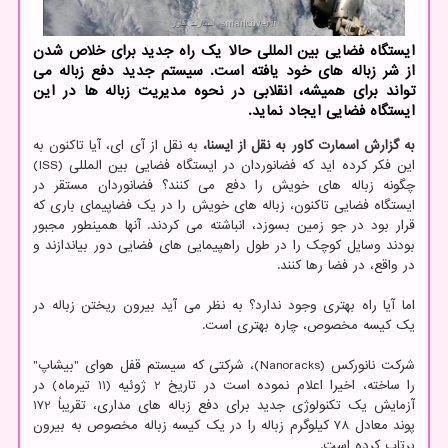
ایستگاه فضایی بین المللی حالا یک راه جدید برای خلاص شدن
از شر زباله های خود یافته است. سیستم جدید دفع زباله می
تواند برای همیشه، انقلابی در نحوه مدیریت زباله ها در این
ایستگاه فضایی ایجاد نماید.
به گزارش اسمارت کاور به نقل از ایسنا،
به نقل از آی ای، آیا تاکنون به
این فکر کرده اید که فضانوردان در ایستگاه فضایی بین المللی (ISS)
چگونه زباله های خویش را دفع می کنند؟ فضانوردان مستقر در
ایستگاه فضایی تاکنون، زباله های خویش را در یک فضاپیمای باری که
قرار بود در جو زمین بسوزد، انباشته می کردند. آنها همینطور مجبور
بودند وسایل کوچک را در طول راهپیمایی های فضایی دور بیاندازند و
در واقع، در فضا رها کنند.
اما آیا راه بهتری وجود ندارد؟ به نظر می آید بیرون ریختن زباله در
یک کیسه مخصوص، چاره بهتری است.
شرکت نانورکس (Nanoracks)، شرکتی که سیستم قفل هوای "بیشاپ"
را ساخته، اخیرا اعلام نموده است در تاریخ 2 ژوئیه (11 تیرماه) در
آزمایش یک تکنولوژی جدید برای دفع زباله های مداری، تقریباً 172
پوند معادل 78 کیلوگرم زباله را در یک کیسه زباله مخصوص به بیرون
پرتاب کرده است.