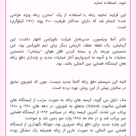
شود، استفاده نماید.
این فرایند تخلیه زباله با استفاده از یک "مخزن زباله ویژه طراحی
شده" انجام شد که دارای حداکثر ظرفیت 600 پوند (272 کیلوگرم)
است.
دکتر آملا ویلسون، مدیرعامل شرکت نانورکس اظهار داشت: این
آزمایش، یک نقطه عطف تاریخی دیگر برای تیم نانورکس بود. این
نخستین چرخه باز و بسته کردن قفل هوای "بیشاپ"، نخستین
عملیات ما و آنچه ما امیدواریم آغاز عملیات جدید و پایدارتر دفع زباله
های ایستگاه فضایی بین المللی باشد، بود.
البته این سیستم دفع زباله کاملاً جدید نیست، چون که شوروی سابق
در سالیان پیش از این روش بهره برده است.
مک داول می گوید: کیسه های زباله به صورت مرتب از ایستگاه های
فضایی سالیوت (Salyut) متعلق به شوروی در دهه های 1970 و 1980
پرتاب می شدند. آخرین کیسه زباله در سپتامبر 1996 از ایستگاه فضایی
میر پرتاب شد و در ماه مه 1998 وارد جو زمین شد و سوخت.
این چاره جدید برای دفع زباله ضروری بود، چونکه نگهداری از ایستگاه
فضایی بین المللی به صورت عاری از زباله همیشه یک مشکل بوده