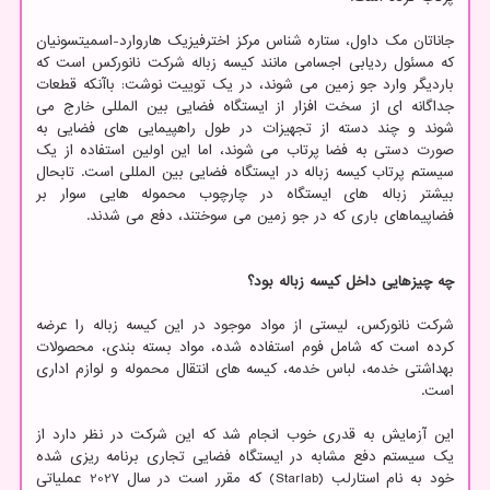
جاناتان مک داول، ستاره شناس مرکز اخترفیزیک هاروارد-اسمیتسونیان
که مسئول ردیابی اجسامی مانند کیسه زباله شرکت نانورکس است که
باردیگر وارد جو زمین می شوند، در یک توییت نوشت: باآنکه قطعات
جداگانه ای از سخت افزار از ایستگاه فضایی بین المللی خارج می
شوند و چند دسته از تجهیزات در طول راهپیمایی های فضایی به
صورت دستی به فضا پرتاب می شوند، اما این اولین استفاده از یک
سیستم پرتاب کیسه زباله در ایستگاه فضایی بین المللی است. تابحال
بیشتر زباله های ایستگاه در چارچوب محموله هایی سوار بر
فضاپیماهای باری که در جو زمین می سوختند، دفع می شدند.
چه چیزهایی داخل کیسه زباله بود؟
شرکت نانورکس، لیستی از مواد موجود در این کیسه زباله را عرضه
کرده است که شامل فوم استفاده شده، مواد بسته بندی، محصولات
بهداشتی خدمه، لباس خدمه، کیسه های انتقال محموله و لوازم اداری
است.
این آزمایش به قدری خوب انجام شد که این شرکت در نظر دارد از
یک سیستم دفع مشابه در ایستگاه فضایی تجاری برنامه ریزی شده
خود به نام استارلب (Starlab) که مقرر است در سال 2027 عملیاتی