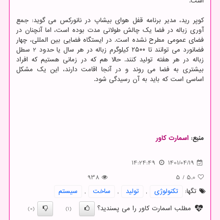
است.
کوپر رید، مدیر برنامه قفل هوای بیشاپ در نانورکس می گوید: جمع
آوری زباله در فضا یک چالش طولانی مدت بوده است، اما آنچنان در
فضای عمومی مطرح نشده است. در ایستگاه فضایی بین المللی، چهار
فضانورد می توانند تا ۲۵۰۰ کیلوگرم زباله در هر سال یا حدود 2 سطل
زباله در هر هفته تولید کنند. حالا هم که در زمانی هستیم که افراد
بیشتری به فضا می روند و در آنجا اقامت دارند، این یک مشکل
اساسی است که باید به آن رسیدگی شود.
منبع:
اسمارت كاور
14:24:49
1401/04/19
938
5
/
5.0
تگها:
تكنولوژی
,
تولید
,
ساخت
,
سیستم
مطلب اسمارت کاور را می پسندید؟
(0)
(1)