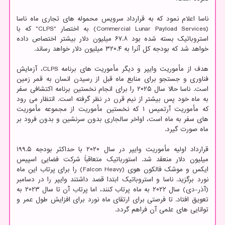
ناسا اعلام نمود که به قرارداد سرویس محموله های تجاری ماه ناسا
(Commercial Lunar Payload Services) به اختصار "CLPS" که با
استروباتیک بسته شده بود ۶۷.۸ میلیون دلار بیشتر اختصاص داده
خواهد شد که بودجه کل آنرا به ۳۲۰.۴ میلیون دلار خواهد رساند.
هدف از مأموریت وایپر و دیگر مأموریت های برنامه CLPS، آزمایش
فناوری و جستجو برای منابع ماه قبل از رسیدن انسان به قمر زمین
است. ناسا حالا سال ۲۰۲۵ را برای انجام نخستین برنامه اکتشافی سفر
به ماه خود پس بیشتر از نیم قرن در نظر گرفته است. انتظار می رود
که مأموریت آرتمیس ۱ که نخستین مأموریت از مجموعه مأموریت
های سفر به ماه است، اواخر سالجاری بدون سرنشین و بدون فرود بر
ماه صورت گیرد.
قرارداد اولیه مأموریت وایپر در سال ۲۰۲۰ با حداکثر بودجه ۱۹۹.۵
میلیون دلار منعقد شد. استورباتیک متعاقباً شرکت فضایی اسپیس
ایکس و موشک فالکون هوی (Falcon Heavy) را برای پرتاب این ماه
نورد برگزید. ناسا و استروباتیک ابتدا قصد داشتند وایپر را در دسامبر
(آذر-دی) سال ۲۰۲۲ به ماه پرتاب کنند، اما پرتاب آن تا سال ۲۰۲۳ به
تعویق افتاد. تا فرصتی برای ارتقای ماه نورد برای افزایش طول عمر و
توانایی های علمی آن فراهم گردد.