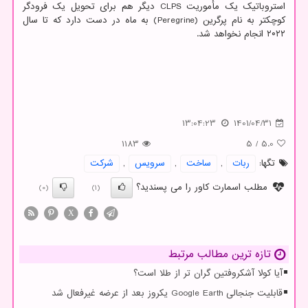
استروباتیک یک مأموریت CLPS دیگر هم برای تحویل یک فرودگر
کوچکتر به نام پرگرین (Peregrine) به ماه در دست دارد که تا سال
۲۰۲۲ انجام نخواهد شد.
13:04:23
1401/04/31
1183
5
/
5.0
تگها:
ربات
,
ساخت
,
سرویس
,
شركت
مطلب اسمارت کاور را می پسندید؟
(0)
(1)
X
تازه ترین مطالب مرتبط
آیا کولا آشکروفتین گران تر از طلا است؟
قابلیت جنجالی Google Earth یکروز بعد از عرضه غیرفعال شد