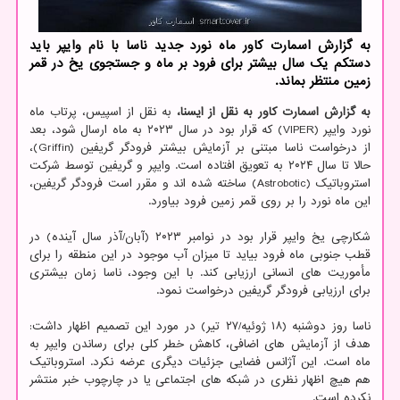
به گزارش اسمارت کاور ماه نورد جدید ناسا با نام وایپر باید
دستکم یک سال بیشتر برای فرود بر ماه و جستجوی یخ در قمر
زمین منتظر بماند.
به گزارش اسمارت کاور به نقل از ایسنا،
به نقل از اسپیس، پرتاب ماه
نورد وایپر (VIPER) که قرار بود در سال ۲۰۲۳ به ماه ارسال شود، بعد
از درخواست ناسا مبتنی بر آزمایش بیشتر فرودگر گریفین (Griffin)،
حالا تا سال ۲۰۲۴ به تعویق افتاده است. وایپر و گریفین توسط شرکت
استروباتیک (Astrobotic) ساخته شده اند و مقرر است فرودگر گریفین،
این ماه نورد را بر روی قمر زمین فرود بیاورد.
شکارچی یخ وایپر قرار بود در نوامبر ۲۰۲۳ (آبان/آذر سال آینده) در
قطب جنوبی ماه فرود بیاید تا میزان آب موجود در این منطقه را برای
مأموریت های انسانی ارزیابی کند. با این وجود، ناسا زمان بیشتری
برای ارزیابی فرودگر گریفین درخواست نمود.
ناسا روز دوشنبه (۱۸ ژوئیه/۲۷ تیر) در مورد این تصمیم اظهار داشت:
هدف از آزمایش های اضافی، کاهش خطر کلی برای رساندن وایپر به
ماه است. این آژانس فضایی جزئیات دیگری عرضه نکرد. استروباتیک
هم هیچ اظهار نظری در شبکه های اجتماعی یا در چارچوب خبر منتشر
نکرده است.