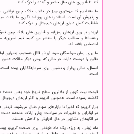
کند تا فناوری های حال حاضر و آینده را درک کنند.
ما معتقدیم که مهمترین چیز در انقلاب بلاک چین توانایی 
و پذیرش آن است. استانداردهای روزنامه نگاری ما باعث میشو
شفافیت کامل دنیای ارزهای دیجیتال را درک کنند.
ارزیدو بر روی ارزهای رمزپایه و فناوری های بلاک چین تمر
راهنماها و مطالب دیگر را منتشر می کنیم. تیم تحریریه 
اختصاص یافته اند.
ما برای زمان خوانندگان خود ارزش قائل هستیم، بنابراین او
دقیق را دوست دارند، در حالی که برخی دیگر مقالات عمیق و ج
امسال، سالی پرفراز و نشیبی برای سرمایه‌گذاران بوده است،
است.
گذشته رسیده است. همچنین اتریوم و اکثر ارزهای دیجیتال 
بازار کریپتو که اخیراً با بازارهای سهام دنبال می‌شود، قربان
در اوکراین و تغییرات در سیاست پولی ایالات متحده دست و پ
در الگوهای مشابهی در حال افزایش و کاهش هستند.
ماه ژوئن، به ویژه، یک ماه طوفانی برای صنعت کریپتو بود
کردند. برخی حتی برای جلوگیری از ضرر و زیان، درخواست