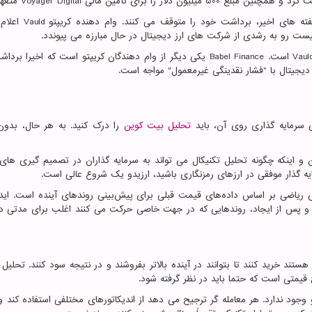
همچنین مبلغ 500 میلیون دلار را برای تأمین مالی
Voyager Digital
متعهد
هفته های اخیر، برداشت خود را متوقف می کنند. وام دهنده کریپتو
Vauld
اعلام 
لیست رو به رشدی از شرکت های ارز دیجیتال در حال مبارزه می پیوندد.
Vaul
است.
Babel Finance
یکی دیگر از وام دهندگان کریپتو است که اخیرا برداش
ز دیجیتال با "فشار نقدینگی غیرمعمول" مواجه است.
 سرمایه گذاری روی آن، باید
تحلیل بیت کوین
را درک کنید. به هر حال، بدون
 و اینکه چگونه تحلیل تکنیکال می تواند به سرمایه گذاران در تصمیم گیری های 
ه گذار موفقی در ارزهای رمزنگاری باشید، ارزیدو یک شروع عالی است.
ی ریاضی بر اساس داده‌های قیمت قبلی برای پیش‌بینی روندهای آینده است. اید
د و پس از ایجاد، روندهایی که در جهت خاصی حرکت می کنند اغلب برای مدتی د
 هستند خرید کنند تا بتوانند در آینده بالاتر بفروشند و در نتیجه سود کنند. تحلیل 
قیمتی است که حتما باید در نظر گرفته شود.
جود ندارد. هر معامله گر ترجیح می دهد از اندیکاتورهای مختلفی استفاده کند و ا