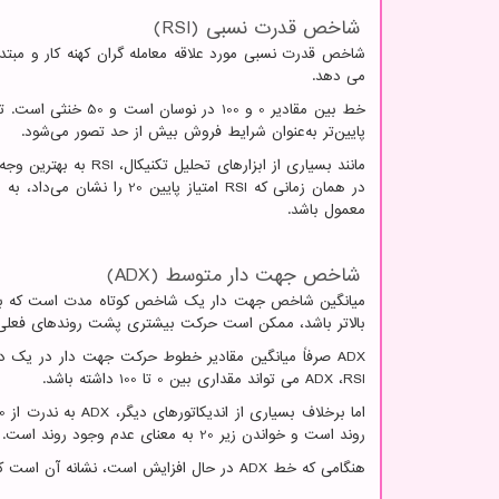
شاخص قدرت نسبی (
RSI
)
شاخص قدرت نسبی مورد علاقه معامله گران کهنه کار و مب
می دهد.
خط بین مقادیر 0 و 
پایین‌تر به‌عنوان شرایط فروش بیش از حد تصور می‌شود.
مانند بسیاری از ابزارهای تحلیل تکنیکال،
RSI
به بهترین وجه د
در همان زمانی که
RSI
امتیاز پایین 20 را نشا
معمول باشد.
شاخص جهت دار متوسط ​​(
ADX
)
میانگین شاخص جهت دار یک شاخص کوتاه مدت است که برای
بالاتر باشد، ممکن است حرکت بیشتری پشت روندهای فعلی 
ADX
صرفاً میانگین مقادیر خطوط حرکت جهت دار در یک د
RSI
،
ADX
می تواند مقداری بین 0 تا 100 داشته باشد.
اما برخلاف بسیاری از اندیکاتورهای دیگر،
ADX
به ندرت از 60 بالاتر می رود. تحلیلگران نمودار عموماً معتقدند که
روند است و خواندن زیر 20 به معنای عدم وجود روند است. بین 20 و 25 خنثی یا بدون روند در نظر گرفته می شود.
هنگامی که خط
ADX
در حال افزایش است، نشانه آن است ک