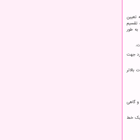
 تعیین
 تقسیم
به طور
ت.
ورد جهت
 بالاتر
و گاهی
 یک خط