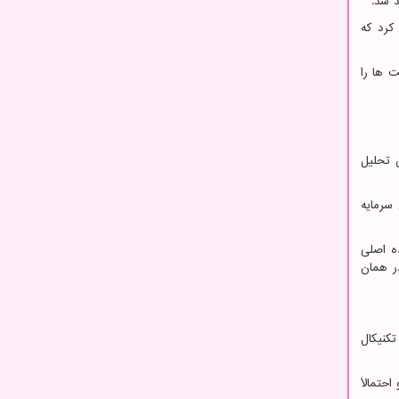
 شد.
کرد که
ت ها را
 تحلیل
سرمایه
ه اصلی
ر همان
تکنیکال
حتمالاً