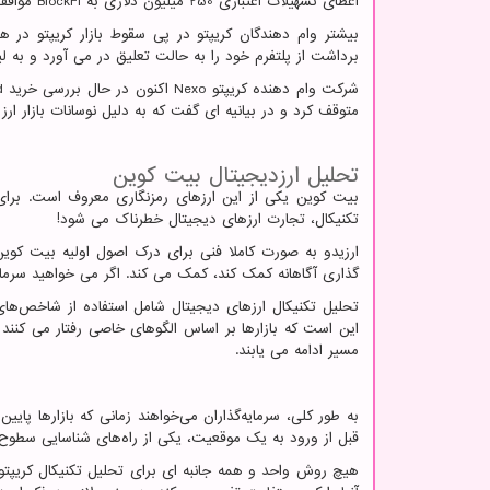
اعطای تسهیلات اعتباری 250 میلیون دلاری به
BlockFi
موافقت کرد و 
بیشتر وام دهندگان کریپتو در پی سقوط بازار کریپتو در 
برداشت از پلتفرم خود را به حالت تعلیق در می آورد و به 
شرکت وام دهنده کریپتو
Nexo
اکنون در حال بررسی خرید
d
متوقف کرد و در بیانیه ای گفت که به دلیل نوسانات بازار ار
تحلیل ارزدیجیتال بیت کوین
بیت کوین یکی از این ارزهای رمزنگاری معروف است. برای
تکنیکال، تجارت ارزهای دیجیتال خطرناک می شود!
ارزیدو به صورت کاملا فنی برای درک اصول اولیه بیت کوین
گذاری آگاهانه کمک کند، کمک می کند. اگر می خواهید سرمای
تحلیل تکنیکال ارزهای دیجیتال شامل استفاده از شاخص‌ها
این است که بازارها بر اساس الگوهای خاصی رفتار می کنن
مسیر ادامه می یابند.
به طور کلی، سرمایه‌گذاران می‌خواهند زمانی که بازارها پایین
قبل از ورود به یک موقعیت، یکی از راه‌های شناسایی سطوح 
هیچ روش واحد و همه جانبه ای برای تحلیل تکنیکال کریپتو و