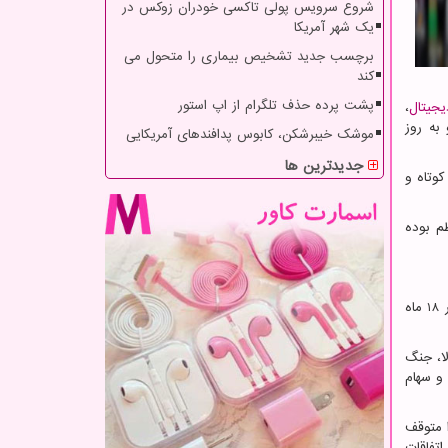
شروع سرویس پولی تاکسی خودران زوکس در
یک شهر آمریکا
برچسب جدید تشخیص بیماری را متحول می
کند
پشت پرده حذف تلگرام از اپ استور
یجیتال
،
به روز
موشک خیبرشکن، کابوس پدافندهای آمریکایی
جدیدترین ها
کوتاه و
طم بوده
قیمت بیت کوین از بالاترین سطح تاریخ خود یعنی 68000 دلار در ژوئن نزدیک به 70 درصد کاهش یافته است و به پایین ترین سطح خود در 18 ماه
لا، جنگ
 و سهام
 متوقف
تفاقات