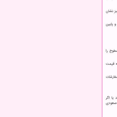
بز نشان
 پایین
طوح را
ه قیمت
فارشات
یا اگر
ت صعودی