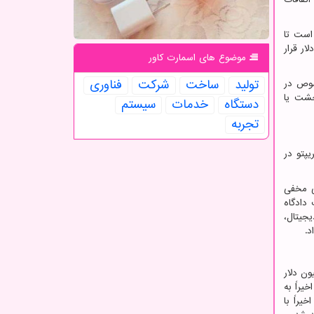
است تا
اشته باشند. برخی افراد میانگین 20 هفته ای بیت کوین را دنبال می کنند و بر اساس آن، ما را در محدوده 20000 تا 30000 دلار قرار
موضوع های اسمارت كاور
تولید
ساخت
شركت
فناوری
صوص در
حشت یا
دستگاه
خدمات
سیستم
تجربه
پتو در
ی مخفی
 دادگاه
یجیتال،
د.
 رمزنگاری شده به ارزش تقریبی 1.3 میلیارد دلار در پلتفرم خود دارد و بیش از 350 میلیون دلار
یراً به
یراً با