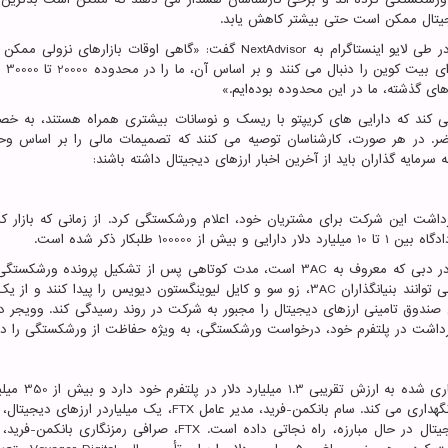
جیتال ممکن است حتی بیشتر کاهش یابد.
 در طی لایو اینستاگرام به
NextAdvisor
گفت: «گاهی اوقات بازارهای نزولی ممکن 
چندین ماه ادامه د
ای گذشته، ما در این محدوده بوده‌ایم.»
 می کند که دارایی های کریپتو با ریسک و نوسانات بیشتری همراه هستند، به خ
ضر. در هر صورت، کارشناسان توصیه می کنند که تصمیمات مالی را بر اساس و
سرمایه گذاران باید از آخرین اخبار ارزهای دیجیتال داشته باشند:
ت این شرکت برای مشتریان خود، اعلام ورشکستگی کرد. از زمانی که بازار کری
طلبکار ذکر شده است.
ر دبی که معروف به
3AC
است، مدت کوتاهی پس از تشکیل پرونده ورشکستگ
توانند بنیانگذاران
3AC
، زو سو و کایل لیوینگستون دیویس را پیدا کنند و از یک
ن صندوق تامینی ارزهای دیجیتال را مجبور به شرکت در روند رسیدگی کند. وویجر د
برداشت در پلتفرم خود، درخواست ورشکستگی، به ویژه حفاظت از ورشکستگی را دا
وویجر دیجیتال در بیانیه ای اعلام کرد که دارایی های
گهداری می کند. سام بانکمن-فرید، مدیر عامل
FTX
، یک میلیاردر ارزهای دیجیتال، اخ
یجیتال در حال مبارزه، راه نجاتی داده است.
FTX
، صرافی رمزنگاری بانکمن-فرید، اخ