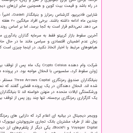
در راه باشد و قیمت بیت کوین و همچنین سایر ارزهای دی
شارلین فادیریپو، کارشناس رمزارز و بنیانگذار
Guidefi
، اخیراً
می دهد. نمی‌دانم قرار است به کجا برسد، اما بر اساس رونده
آخرین سقوط بازار کریپتو فقط به سرمایه گذاران یادآوری
زمان عدم اطمینان اقتصادی و سیاسی مانند ما در حال حا
هیاهوهای مرتبط با اخبار اتخاذ نکنید. در اینجا چیزی است که 
شرکت وام دهنده
Crypto Celsius
یک ماه پس از توقف برداش
ژوئن سقوط کرد، سلسیوس با انحلال مواجه بود. در پرونده دادگاه بین 1 تا 10 میلیارد دلار دارایی و بیش از 100000 
بنیانگذاران صندوق رمزنگاری
Three Arrows Capital
مستقر د
شده اند. انحلال دهندگان در یک پرونده قضایی گفتند که نمی 
ورشکستگی ایالات متحده در منهتن خواسته اند تا بنیانگذارا
یک کارگزاری رمزنگاری برجسته، تنها چند روز پس از توقف 
پول نقد از طرف مشتریان بانک تجاری متروپولیتن نیویورک ن
Voyager Digital
و
BlockFi
، یکی دیگر از پلتفرم‌های ارز د