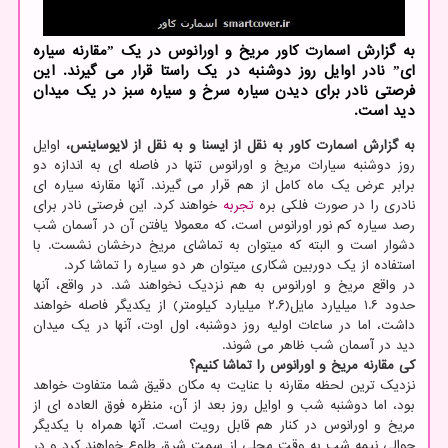
به گزارش اسمارت کاور مریخ و اورانوس در یک ˮمقارنه سیاره
ایˮ نادر اوایل روز دوشنبه در یک راستا قرار می گیرند. این
فرصتی نادر برای دیدن سیاره سرخ و سیاره سبز در یک میدان
دید است.
به گزارش اسمارت کاور به نقل از ایسنا و به نقل از لایوساینس،
اوایل
روز دوشنبه سیارات مریخ و اورانوس تنها در فاصله ای به اندازه دو
برابر عرض یک ماه کامل از هم قرار می گیرند. آنها مقارنه سیاره ای
نادری را در صورت فلکی بره
تجربه
خواهند کرد. این فرصتی نادر برای
رصد سیاره کم نور اورانوس است، که معمولا یافتن آن در آسمان شب
دشوار است و البته که میتوان به تماشای مریخ درخشان نشست. با
استفاده از یک دوربین شکاری میتوان هر دو سیاره را تماشا کرد.
در واقع مریخ و اورانوس به هم نزدیک نخواهند شد. در واقع، آنها
حدود ۱.۶ میلیارد مایل(۲.۶ میلیارد کیلومتر) از یکدیگر فاصله خواهند
داشت، اما در ساعات اولیه روز دوشنبه، اول اوت، آنها در یک میدان
دید در آسمان شب ظاهر می شوند.
کی مقارنه مریخ و اورانوس را تماشا کنیم؟
نزدیک ترین لحظه مقارنه با عنایت به مکان دقیق شما متفاوت خواهد
بود، اما دوشنبه شب و اوایل روز بعد از آن، منظره فوق العاده ای از
مریخ و اورانوس در کنار هم قابل رویت است. آنها همراه با یکدیگر
حوالی نیمه شب به وقت محلی از سمت شرق طلوع خواهند کرد و در