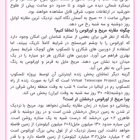
نیمکره شمالی دیده می شوند و تا حدود دو ساعت پیش از طلوع
خورشید در ارتفاعات جنوب شرقی قابل مشاهده خواهند بود.
حوالی ساعت ۱: ۰۰ صبح به آسمان نگاه کنید. نزدیک ترین مقارنه اوایل
روز دوشنبه و سه شنبه رخ می دهد.
چگونه مقارنه مریخ و اورانوس را تماشا کنیم؟
باآنکه از نظر فنی برای بعضی از ستاره شناسان این امکان وجود دارد
که اورانوس را با چشم غیرمسلح در شرایط کاملاً تاریک ببینند، اما
استفاده از دوربین های شکاری یا تلسکوپ های کوچک شرایط بسیار
بهتری فراهم می آورد. دوربین های شکاری هر دو سیاره را در یک
میدان دید نشان می دهند. مریخ مایل به قرمز و اورانوس به رنگ
سبز-آبی به نظر می آید.
گزینه دیگر تماشای پخش زنده اینترنتی آن توسط پروژه تلسکوپ
مجازی Virtual Telescope Project است که آنرا به صورت زنده از راه
تلسکوپ رم در ایتالیا در ساعت ۹ شب به وقت منطقه زمانی شرقی در
روز دوشنبه(۰۵: ۳۰ روز سه شنبه به وقت ایران) پخش می کند.
چرا مریخ از اورانوس درخشان تر است؟
روشنایی دو سیاره در زمان مقارنه یکسان نخواهد بود. مریخ با نزدیک
تر شدن به زمین درحال درخشان شدن است و در روز دوشنبه با قدر
ظاهری ۰.۲ می درخشد که درست شبیه به یک ستاره روشن است.
این سیاره حدود ۱۳۰ میلیون مایل(۲۰۸ میلیون کیلومتر) از زمین فاصله
خواهد داشت. این بسیار نزدیک تر از غول یخی بزرگ اورانوس است
که ۲ میلیارد مایل(۳.۲ میلیارد کیلومتر) از زمین فاصله دارد و با قدر