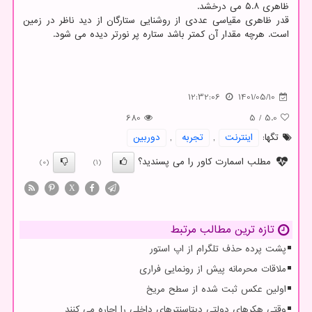
ظاهری ۵.۸ می درخشد.
قدر ظاهری مقیاسی عددی از روشنایی ستارگان از دید ناظر در زمین
است. هرچه مقدار آن کمتر باشد ستاره پر نورتر دیده می شود.
12:32:06
1401/05/10
680
5
/
5.0
تگها:
اینترنت
,
تجربه
,
دوربین
مطلب اسمارت کاور را می پسندید؟
(0)
(1)
X
تازه ترین مطالب مرتبط
پشت پرده حذف تلگرام از اپ استور
ملاقات محرمانه پیش از رونمایی فراری
اولین عکس ثبت شده از سطح مریخ
وقتی هکرهای دولتی دیتاسنترهای داخلی را اجاره می کنند