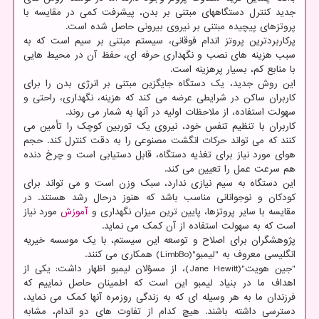
جدید کنترل دستگاههای مبتنی بر بدن، پیشرفت کمی در مقایسه با
پروتزهای پیچیده مبتنی بر نیروی بیرونی حاصل شده است.
پرکاربردترین پروتز اندام فوقانی، سیستم مبتنی بر سیم است که به
سبب هزینه های نصب و نگهداری حرفه ای، حفظ آن در محیط هایی
با منابع کم، بسیار پرهزینه است.
این روش جدید، یک دستگاه جایگزین مبتنی بر انرژی بدن را برای
کاربران ساکن در شرایطی عرضه می کند که هزینه، نگهداری، راحتی و
سهولت استفاده، از ملاحظات اولیه در آنها به شمار می روند.
کاربران با تنظیم تنفس خود، نیروی یک توربین کوچک را تأمین می
کنند که می تواند حرکات انگشت مصنوعی را به دقت کنترل کند. حجم
هوای مورد نیاز برای تغذیه دستگاه، قابل دستیابی است و چرخ دنده
هم سرعت عمل را تعیین می کند.
این دستگاه به سیم نیازی ندارد، سبک وزن است و می تواند برای
کودکان و نوجوانانی مناسب باشد که هنوز درحال رشد هستند. در
مقایسه با سایر پروتزها، پایین ترین میزان نگهداری و
آموزش
مورد نیاز
است که به سهولت استفاده از آن کمک می نماید.
پژوهشگران برای اصلاح و توسعه این سیستم، با یک موسسه خیریه
انگلیسی معروف به "لیمبو"(LimbBo) همکاری می کنند.
"جین هویت"(Jane Hewitt)، از مسؤلان لیمبو اظهار داشت: یکی از
اهداف ما در بنیاد لیمبو این است که اطمینان حاصل نماییم که
فرزندان ما به هر وسیله ای که به زندگی روزمره آنها کمک می نماید،
دسترسی داشته باشند. هیچ کدام از تفاوت های دو اندام، مشابه