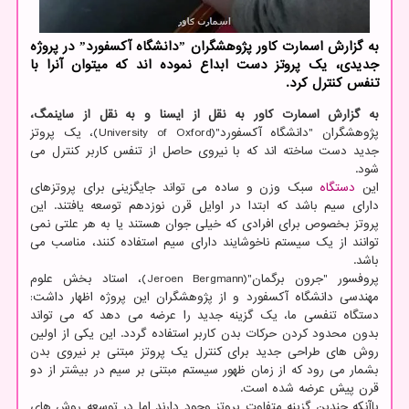
به گزارش اسمارت کاور پژوهشگران ˮدانشگاه آکسفوردˮ در پروژه
جدیدی، یک پروتز دست ابداع نموده اند که میتوان آنرا با
تنفس کنترل کرد.
به گزارش اسمارت کاور به نقل از ایسنا و به نقل از ساینمگ،
پژوهشگران "دانشگاه آکسفورد"(University of Oxford)، یک پروتز
جدید دست ساخته اند که با نیروی حاصل از تنفس کاربر کنترل می
شود.
این
دستگاه
سبک وزن و ساده می تواند جایگزینی برای پروتزهای
دارای سیم باشد که ابتدا در اوایل قرن نوزدهم توسعه یافتند. این
پروتز بخصوص برای افرادی که خیلی جوان هستند یا به هر علتی نمی
توانند از یک سیستم ناخوشایند دارای سیم استفاده کنند، مناسب می
باشد.
پروفسور "جرون برگمان"(Jeroen Bergmann)، استاد بخش علوم
مهندسی دانشگاه آکسفورد و از پژوهشگران این پروژه اظهار داشت:
دستگاه تنفسی ما، یک گزینه جدید را عرضه می دهد که می تواند
بدون محدود کردن حرکات بدن کاربر استفاده گردد. این یکی از اولین
روش های طراحی جدید برای کنترل یک پروتز مبتنی بر نیروی بدن
بشمار می رود که از زمان ظهور سیستم مبتنی بر سیم در بیشتر از دو
قرن پیش عرضه شده است.
باآنکه چندین گزینه متفاوت پروتز وجود دارند اما در توسعه روش های