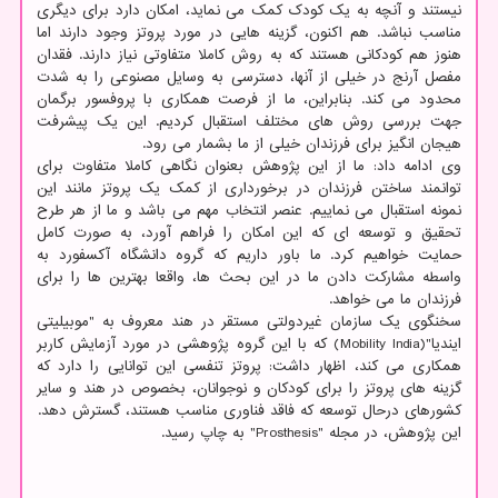
نیستند و آنچه به یک کودک کمک می نماید، امکان دارد برای دیگری
مناسب نباشد. هم اکنون، گزینه هایی در مورد پروتز وجود دارند اما
هنوز هم کودکانی هستند که به روش کاملا متفاوتی نیاز دارند. فقدان
مفصل آرنج در خیلی از آنها، دسترسی به وسایل مصنوعی را به شدت
محدود می کند. بنابراین، ما از فرصت همکاری با پروفسور برگمان
جهت بررسی روش های مختلف استقبال کردیم. این یک پیشرفت
هیجان انگیز برای فرزندان خیلی از ما بشمار می رود.
وی ادامه داد: ما از این پژوهش بعنوان نگاهی کاملا متفاوت برای
توانمند ساختن فرزندان در برخورداری از کمک یک پروتز مانند این
نمونه استقبال می نماییم. عنصر انتخاب مهم می باشد و ما از هر طرح
تحقیق و توسعه ای که این امکان را فراهم آورد، به صورت کامل
حمایت خواهیم کرد. ما باور داریم که گروه دانشگاه آکسفورد به
واسطه مشارکت دادن ما در این بحث ها، واقعا بهترین ها را برای
فرزندان ما می خواهد.
سخنگوی یک سازمان غیردولتی مستقر در هند معروف به "موبیلیتی
ایندیا"(Mobility India) که با این گروه پژوهشی در مورد آزمایش کاربر
همکاری می کند، اظهار داشت: پروتز تنفسی این توانایی را دارد که
گزینه های پروتز را برای کودکان و نوجوانان، بخصوص در هند و سایر
کشورهای درحال توسعه که فاقد فناوری مناسب هستند، گسترش دهد.
این پژوهش، در مجله "Prosthesis" به چاپ رسید.