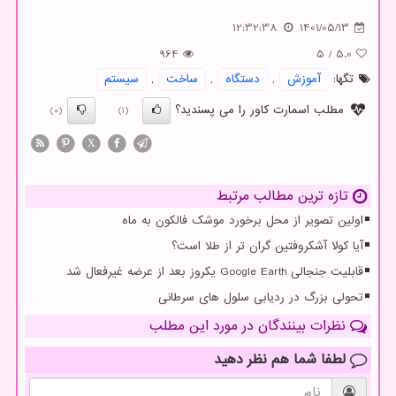
12:32:38
1401/05/13
964
5
/
5.0
تگها:
آموزش
,
دستگاه
,
ساخت
,
سیستم
مطلب اسمارت کاور را می پسندید؟
(0)
(1)
X
تازه ترین مطالب مرتبط
اولین تصویر از محل برخورد موشک فالکون به ماه
آیا کولا آشکروفتین گران تر از طلا است؟
قابلیت جنجالی Google Earth یکروز بعد از عرضه غیرفعال شد
تحولی بزرگ در ردیابی سلول های سرطانی
نظرات بینندگان در مورد این مطلب
لطفا شما هم
نظر دهید