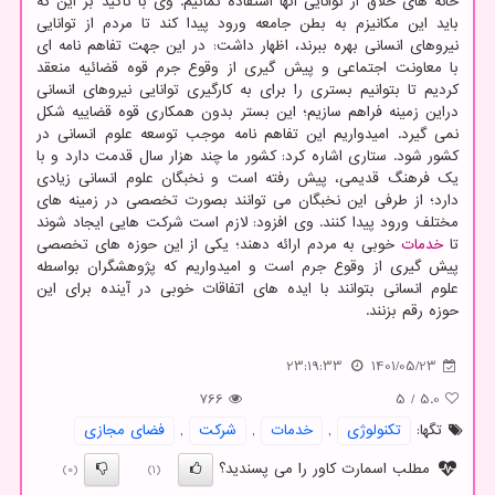
خانه های خلاق از توانایی آنها استفاده نمائیم. وی با تاکید بر این که
باید این مکانیزم به بطن جامعه ورود پیدا کند تا مردم از توانایی
نیروهای انسانی بهره ببرند، اظهار داشت: در این جهت تفاهم نامه ای
با معاونت اجتماعی و پیش گیری از وقوع جرم قوه قضائیه منعقد
کردیم تا بتوانیم بستری را برای به کارگیری توانایی نیروهای انسانی
دراین زمینه فراهم سازیم؛ این بستر بدون همکاری قوه قضاییه شکل
نمی گیرد. امیدواریم این تفاهم نامه موجب توسعه علوم انسانی در
کشور شود. ستاری اشاره کرد: کشور ما چند هزار سال قدمت دارد و با
یک فرهنگ قدیمی، پیش رفته است و نخبگان علوم انسانی زیادی
دارد؛ از طرفی این نخبگان می توانند بصورت تخصصی در زمینه های
مختلف ورود پیدا کنند. وی افزود: لازم است شرکت هایی ایجاد شوند
تا
خدمات
خوبی به مردم ارائه دهند؛ یکی از این حوزه های تخصصی
پیش گیری از وقوع جرم است و امیدواریم که پژوهشگران بواسطه
علوم انسانی بتوانند با ایده های اتفاقات خوبی در آینده برای این
حوزه رقم بزنند.
23:19:33
1401/05/23
766
5
/
5.0
تگها:
تكنولوژی
,
خدمات
,
شركت
,
فضای مجازی
مطلب اسمارت کاور را می پسندید؟
(0)
(1)