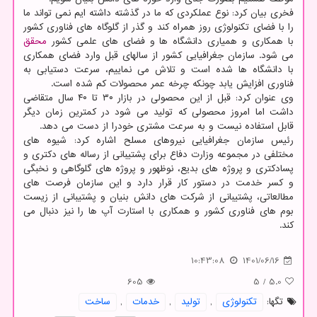
فخری بیان کرد: نوع عملکردی که ما در گذشته داشته ایم نمی تواند ما
را با فضای تکنولوژی روز همراه کند و گذر از گلوگاه های فناوری کشور
با همکاری و همیاری دانشگاه ها و فضای های علمی کشور
محقق
می شود. سازمان جغرافیایی کشور از سالهای قبل وارد فضای همکاری
با دانشگاه ها شده است و تلاش می نماییم، سرعت دستیابی به
فناوری افزایش یابد چونکه چرخه عمر محصولات کم شده است.
وی عنوان کرد: قبل از این محصولی در بازار ۳۰ تا ۴۰ سال متقاضی
داشت اما امروز محصولی که تولید می شود در کمترین زمان دیگر
قابل استفاده نیست و به سرعت مشتری خودرا از دست می دهد.
رئیس سازمان جغرافیایی نیروهای مسلح اشاره کرد: شیوه های
مختلفی در مجموعه وزارت دفاع برای پشتیبانی از رساله های دکتری و
پسادکتری و پروژه های بدیع، نوظهور و پروژه های گلوگاهی و نخبگی
و کسر خدمت در دستور کار قرار دارد و این سازمان فرصت های
مطالعاتی، پشتیبانی از شرکت های دانش بنیان و پشتیبانی از زیست
بوم های فناوری کشور و همکاری با استارت آپ ها را نیز دنبال می
کند.
10:43:08
1401/06/16
605
5
/
5.0
تگها:
تكنولوژی
,
تولید
,
خدمات
,
ساخت