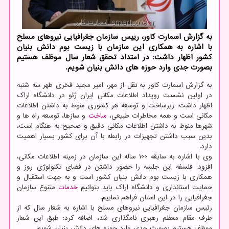
به گزارش اسمارت کاور، رییس سازمان جغرافیایی نیروهای مسلح
با اشاره به همکاری این سازمان با زیست بوم دانش بنیان
کشور اظهار داشت: در امتداد تحقق شعار سال موظف هستیم
بصورت جدی وارد حوزه های دانش بنیان شویم.
به گزارش اسمارت کاور به نقل از مهر، امیر مجید فخری ظهر سه شنبه
در اولین نشست رویداد اطلاعات مکانی ایران ژئو در دانشگاه اراک
اظهار داشت: زیرساخت و توسعه هر کشوری منوط به داشتن اطلاعات
مکانی است و همه مخاطرات طبیعی،
ساخت
و سازها، توسعه راه ها و
شهرها منوط به داشتن اطلاعات مکانی دقیق و صحیح به هنگام است،
بدین سبب داشتن تجهیزات در رابطه با آن برای کشور بسیار اهمیت
دارد.
وی با اشاره به سابقه ۱۰۰ ساله این سازمان در زمینه اطلاعات مکانی،
افزود: فلسفه این جلسه را حضور داشتن در فضای تکنولوژی روز و
همکاری با زیست بوم دانش بنیان کشور است و به جهت استقبال و
حمایت استانداری و دانشگاه اراک باید بتوانیم
خدمات
متنوع سازمان
جغرافیایی را در این استان فراهم نماییم.
رئیس سازمان جغرافیایی نیروهای مسلح با اشاره به شعار سال که از
طرف مقام معظم رهبری نامگذاری شد، اضافه کرد: طبق این شعار
موظف هستیم بصورت جدی وارد حوزه های دانش بنیان شویم.