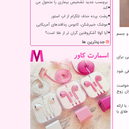
برچسب جدید تشخیص بیماری را متحول می
کند
پشت پرده حذف تلگرام از اپ استور
موشک خیبرشکن، کابوس پدافندهای آمریکایی
آیا کولا آشکروفتین گران تر از طلا است؟
 و جسم
جدیدترین ها
یی برای
طی شود
دخواست
ان زوج
ا ارائه
طلاق با