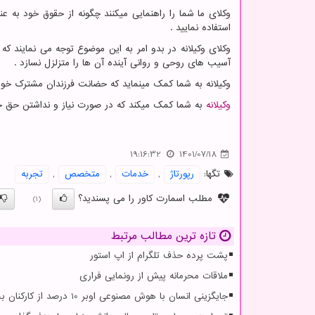
وکلای ما شما را راهنمایی میکنند چگونه از حقوق خود به 
استفاده نمایید .
وکلای وکیلانه در بدو امر به این موضوع توجه می نمایند
آسیب های روحی و روانی آینده آن ها را متزلزل نسازد .
وکیلانه به شما کمک مینماید که حضانت فرزندان مشترک خود ر
وکیلانه
به شما کمک میکند که در صورت نیاز و نداشتن حق حض
19:16:32
1401/07/18
تگها:
رپورتاژ
,
خدمات
,
متخصص
,
تجربه
مطلب اسمارت کاور را می پسندید؟
(1)
تازه ترین مطالب مرتبط
پشت پرده حذف تلگرام از اپ استور
ملاقات محرمانه پیش از رونمایی فراری
جایگزینی انسان با هوش مصنوعی اوبر 10 درصد از کارکنان بخش پشتیبانی خویش را تعدیل کرد