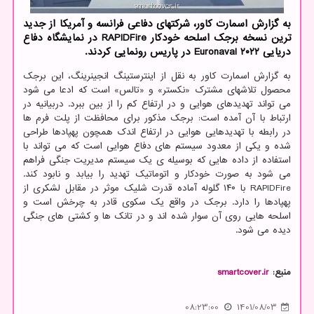
به گزارش اسمارت کاور، شرکتهای دفاعی فرانسه و آمریکا از جدید
ترین نسخه برجک اسلحه خودکار RAPIDFire در نمایشگاه دفاع
دریایی Euronaval ۲۰۲۲ در پاریس رونمایی کردند.
به گزارش اسمارت کاور به نقل از اینترستینگ انجینرینگ، این برجک
محصول تلاشهای مشترک «نکستر» و «تالس» است که ادعا می شود
می تواند تهدیدهای هوایی و در ارتفاع کم را از بین ببرد. دربیانیه در
ارتباط با آن آمده است: برجک مذکور برای محافظت از پلت فرم ها
در رابطه با تهدیدهایی هوایی در ارتفاع اندک همچون پهپادها طراحی
شده و یکی از معدود سیستم های دفاع هوایی است که می تواند با
استفاده از داده هایی که بوسیله ی یک سیستم مدیریت جنگی فراهم
می شود به صورت خودکار و اتوماتیک تهدید را بیابد و نابود کند.
RAPIDFire با ۱۴۰ گلوله آماده قدرت شلیک موثر در مقابل لشکری از
پهپادها را دارد. برجک در واقع یک سکوی قادر به چرخش است و
اسلحه هایی روی آن سوار شده اند و در تانک ها و کشتی های جنگی
دیده می شود.
منبع:
smartcover.ir
08:23:00
1401/08/03