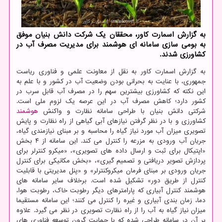
به گزارش اسمارت کاور، محققان یک شرکت دانش بنیان موفق
به بومی سازی سامانه ای هوشمند برای مدیریت مصرف آب در
کشاورزی شدند.
به گزارش اسمارت کاور به نقل از معاونت علمی و فناوری ریاست
جمهوری، با عنایت به بحرانی بودن وضعیت آب در کشور و با علم به
این نکته که کشاورزی بیشترین سهم را در مصرف آب قابل سرب در
کشور دارد؛ کاهش مصرف آب در این عرصه یک لزوم ملی است.
شرکتی دانش بنیان با طراحی سامانه نظارت و واکنش
هوشمند
کشاورزی و با در نظر گرفتن نیازهای آبی گیاهی از راه نظارت و پایش
تصویری میزان آب مورد نیاز گیاه را محاسبه و بر مبنای نیازمندی گیاه،
جریان آب ورودی به مزرعه را کنترل می کند. این سامانه از ۴ بخش
«اپتیکال برای ثبت و ارسال داده های تصویری»، «میکرو کنترلر برای
پردازش تصویر دریافتی و تصمیم گیری»، «بخش مکانیکی برای کنترل
جریان ورودی بر مبنای فرمان میکروکنترلر» و «پنل مدیریتی با قابلیت
کنترل از طریق دور» تشکیل شده است. برخلاف سایر سامانه های
هوشمند کنترل آبیاری که پارامترهای دیگر رطوبت خاک، رطوبت هوا،
دما، زمان بندی آبیاری و غیره را کنترل می کنند؛ این سامانه مستقیما
میزان نیاز گیاه به آب را از راه نظارت تصویری در نظر می گیرد. علاوه
بر آن در سامانه طراحی شده که با حمایت گرون توسعه فناوری های