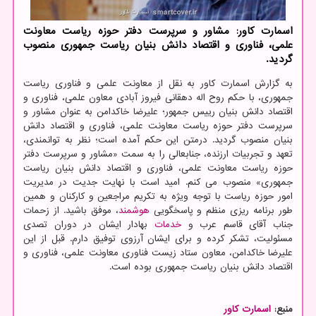
اسمارت کاور: مشاور و سرپرست دفتر حوزه ریاست معاونت
علمی، فناوری و اقتصاد دانش بنیان ریاست جمهوری منصوب
گردید.
به گزارش اسمارت کاور به نقل از معاونت علمی و فناوری ریاست
جمهوری، با حکم روح اله دهقانی فیروز آبادی معاون علمی، فناوری و
اقتصاد دانش بنیان رییس جمهور؛ علیرضا خاکدامن به عنوان مشاور و
سرپرست دفتر حوزه ریاست معاونت علمی، فناوری و اقتصاد دانش
بنیان منصوب گردید. درمتن این حکم آمده است؛ نظر به توانمندی،
تعهد و تجربیات ارزنده، جنابعالی را به سمت «مشاور و سرپرست دفتر
حوزه ریاست معاونت علمی، فناوری و اقتصاد دانش بنیان ریاست
جمهوری» منصوب می کنم. امید است با نهایت جدیت در مدیریت
امور حوزه ریاست با توجه ویژه به تکریم مراجعین و کارکنان و همین
طور برنامه ریزی منظم و پاسخگویی
هوشمند
، موفق باشید. از زحمات
جناب آقای قاسم عرب و
خدمات
بهادار ایشان در دوران تصدی
مسئولیت، تشکر کرده و برای ایشان آرزوی توفیق دارم. قبل از این
علیرضا خاکدامن، معاون ستاد زیست فناوری معاونت علمی، فناوری و
اقتصاد دانش بنیان ریاست جمهوری بوده است.
منبع:
اسمارت كاور