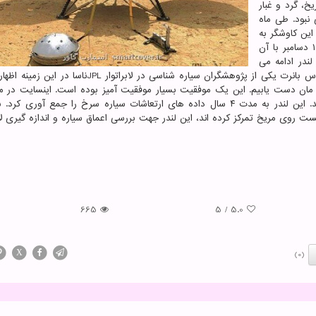
 گذراندن ۴ سال روی مریخ، گرد و غبار
 نبود. طی ماه
این کاوشگر به
دو تماس تیم پاسخی نداده و پژوهشگران آخرین بار در ۱۵ دسامبر با آن
 لندر ادامه می
دهد اما پیش بینی می شود پاسخی از آن دریافت نکند. بروس بانرت یکی از پژوهشگران سیاره شناسی در لابراتوا
میلادی به فضا پرتاب شد و ۶ ماه بعد روی مریخ فرود آمد. این لندر به مدت ۴ سال داده های ارتعاشات سیاره سرخ را جمع آور
ت روی مریخ تمرکز کرده اند، این لندر جهت بررسی اعماق سیاره و اندازه گیری ل
665
5
/
5.0
X
(0)