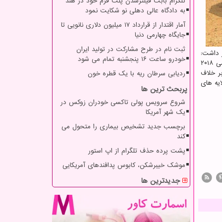
تلگرام بابت فیلترشدن پلت فرم خود در هند
به دادگاه عالی دهلی نو شکایت نمود
آمار اقتدار از قرارداد ۱۷ میلیون دلاری نانویی تا
جایگاه چهارمی دنیا
ثبت نام در طرح مشارکت در تولید ایران
ر JPLناسا در این زمینه اظهار داشت:
خودرو ساعت ۱۶ پنجشنبه تمام می شود
ما در حقیقت توانسته ایم به اطلاعاتی فراتر از تعهدات اولیه مان دست یابیم. این یک موفقیت بسیار موفقیت آمیز بوده است. اینسایت در می ۲۰۱۸
ی کرد. بر خلاف
ردیابی سرطان ریه با یک قطره خون
ایه های
پربحث ترین ها
شروع سرویس پولی تاکسی خودران زوکس در
یک شهر آمریکا
برچسب جدید تشخیص بیماری را متحول می
کند
پشت پرده حذف تلگرام از اپ استور
موشک خیبرشکن، کابوس پدافندهای آمریکایی
جدیدترین ها