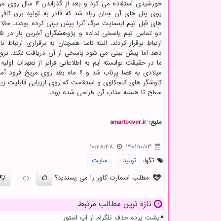
خورشیدی استفاده می کرد و بعد از
روی پنل های آن چنان زیاد شد که قادر به تولید برق کافی
های قبل تیم اینسایت مرگ آنرا پیش بینی کرده بودند. حالا 
ارتباط برقرار کردند. البته ناسا همچنان به برقراری ارتباط با
کاوشگر های کنجکاوی و استقامت که روی ارزیابی قابلیت زیس
سطح تا هسته مذاب آن طراحی شده بود.
منبع:
smartcover.ir
10:28:48
1401/10/03
تگها:
تولید
,
سایت
مطلب اسمارت کاور را می پسندید؟
(1)
تازه ترین مطالب مرتبط
پشت پرده حذف تلگرام از اپ استور