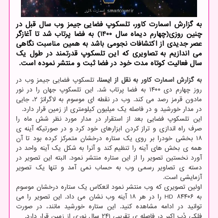
به گزارش اسمارت کاور، تلسکوپ فضایی جیمز وب سال قبل در
چنین روزی(چهارم دیماه سال 1400) به فضا پرتاب شد تا آغازگر
عصر جدیدی از اکتشافات نجومی باشد به همین مناسبت نگاهی
می اندازیم به تصاویری که این تلسکوپ قدرتمند در طول یک
سال فعالیت کوتاه مدت خود در فضا ثبت و منتشر نموده است.
به گزارش اسمارت کاور به نقل از ایسنا،
تلسکوپ فضایی جیمز وب در
روز چهارم دی ۱۴۰۰ به فضا پرتاب شد. این تلسکوپ جهان را در نور
مادون قرمز رصد می کند. وب در نقطه ای موسوم به لاگرانژ ۲، جایی
در مدار خورشید و در فاصله یک میلیون کیلومتری از زمین قرار دارد.
این تلسکوپ فضایی بعد از استقرار در مدار مورد نظر شش ماه را
صرف راه اندازی و تراز کردن ابزارهای خود کرد و در صورتیکه آینه ی
۱۸ بخشی خودرا بر روی یک ستاره درخشان متمرکز کرده بود تا آن
همه ی بخش های آینه را تنظیم کند و آنرا به شکل یک آینه واحد در
آورد نخستین تصویر را از این ستاره منتشر نمود. البته این تصویر در
دسته ی تصاویر رسمی وب به حساب نمی آمد و تنها یک تصویر
آزمایشی است.
اولین تصویری که وب منتشر نمود انعکاس یک ستاره درخشان موسوم
به HD ۸۴۴۰۶ را در هر ۱۸ آینه وب نشان می داد. این تصویر را می
توانید در ادامه مشاهده کنید. این ستاره خورشید مانند، در صورت
فلکی دُب اکبر در فاصله ی تقریبی ۲۴۱ سال نوری از زمین قرار دارد.