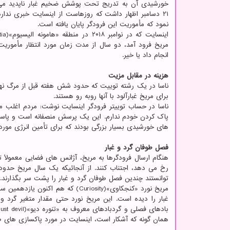
خورشیدی آن به تدریج تحت پوشش ضخیم غبار ناپدید می 
۲۱ دسامبر اظهار داشت که روزهاست از اینسایت خبری ندارد
نمود که مأموریت این فرودگر پایان یافته است.
مریخ فرود آمد، دو سال از مدت زمان مورد انتظار مأموریت
انجام داد یا خیر.
هزینه در مقابل مزیت
ناسا در یک رشته توییت که حدود شش هفته قبل از مرگ نه
برای مریخ غبارآلود با آنها روبه رو هستند.
ناسا در حساب توییتر فرودگر اینسایت نوشت: مردم اغلب م
پاک کردن خودم ندارم. این یک پرسش منصفانه است و پاسخ ک
های خورشیدی بسیار بزرگی بودند که برای تأمین انرژی مورد ن
فصل طوفان گرد و غبار
هنگام ارسال فرودگرها به مریخ، آژانس های فضایی معمولاً ت
رخ می دهد، اجتناب کنند. از آنجائیکه یک سال مریخ حدو
توانستند چندین فصل طوفان گرد و غبار را پشت سر بگذارند.
مریخ نورد «کنجکاوی»(Curiosity) ک
غبار را دیده است. این مریخ نورد حتی مقدار متغیر گرد و
همان گونه که آشکار است، اینسایت در مورد پاکسازی های ط