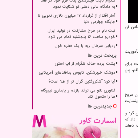
تلگرام بابت فیلترشدن پلت فرم خود در هند
به دادگاه عالی دهلی نو شکایت نمود
آمار اقتدار از قرارداد ۱۷ میلیون دلاری نانویی تا
جایگاه چهارمی دنیا
ادن آن
ثبت نام در طرح مشارکت در تولید ایران
خودرو ساعت ۱۶ پنجشنبه تمام می شود
ردیابی سرطان ریه با یک قطره خون
أموریت
پربحث ترین ها
پشت پرده حذف تلگرام از اپ استور
ت برای
م، پنل
موشک خیبرشکن، کابوس پدافندهای آمریکایی
آیا کولا آشکروفتین گران تر از طلا است؟
فناوری نانو می تواند بازده و پایداری نیروگاه
ان مریخ
ها را متحول کند
ینسایت
جدیدترین ها
ان گرد و
داد که
 ادامه دهند.