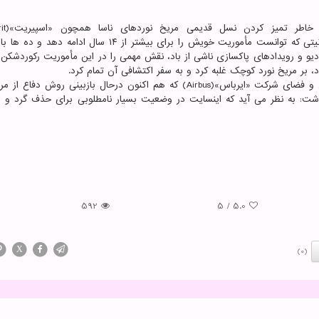
«آپورچونیتی»(Opportunity) مشهور هستند؛ بخصوص آپورچونیتی که توانست مأموریت خویش را برای بیشتر از ۱۴ سال 
یو و رویدادهای پاکسازی ناشی از باد، نقش مهمی را در این مأموریت رکوردشکن د
به قول «مایک ویلیامز»(Mike Williams)، مهندس ارشد دفاع و فضای شرکت «ایرباس»(Airbus) که هم اکنون درحال بازبینی روش
 است، اظهار داشت: به نظر می آید که اینسایت در وضعیت بسیار نامطلوبی برای حذف گرد و غ
592
5
/
5.0
X
(0)