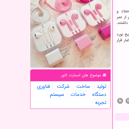
گردبادهای معروف به تنوره دیو یا دیو گردوخاک، به خاطر تمیز کردن نسل قدیمی مریخ نوردهای ناسا همچون «اسپیریت»(Spirit) و
ادامه دهد و ده ها بار از عمر
اشتند.
 دفاع از مریخ نورد
بار قرار
موضوع های اسمارت كاور
تولید
ساخت
شركت
فناوری
دستگاه
خدمات
سیستم
تجربه