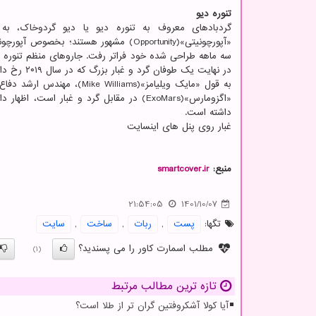
تنوره دیو
سه ماهه طراحی شده خود فراتر رفت. جاروهای منظم تنوره د
در نهایت یک طوفان گرد و غبار بزرگ که در سال ۲۰۱۹ رخ داد، بر مریخ نورد کوچک غلبه کرد و به سفر اکتشافی آن تمام کرد.
«اگزومارس»(ExoMars) در مقابل گرد و غبار
داشته است.
غبار روی پنل های اینسایت
منبع:
smartcover.ir
21:54:05
1401/10/07
تگها:
پست
,
ربات
,
ساخت
,
سایت
مطلب اسمارت کاور را می پسندید؟
(1)
تازه ترین مطالب مرتبط
آیا کولا آشکروفتین گران تر از طلا است؟