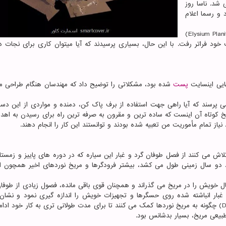
شد. ناسا روز
 و رسما اعلام
اینسایت که در نوامبر ۲۰۱۸ در منطقه «هامونه الیسیوم»(Elysium Planitia)
 خود فراتر رفت. با این حال، بسیاری پرسیدند که آیا میتوان کاری برای نجات د
ایی اینسایت
پست
شده بود، مشکلاتی را توضیح داد که مهندسان هنگام طراحی م
ی پرسند که آیا راهی جهت استفاده از برف پاک کن، دمنده و مواردی از این دس
وتاه آن اینست که ساده ترین و مقرون به صرفه ترین راه برای رسیدن به اهداف
یاز تمام مأموریت من تعبیه شده بودند و توانستند این کار را انجام دهند.
لاش می کنند از فصل طوفان گرد و غبار این سیاره که در دوره های پاییز و زمست
د دو سال زمینی طول می کشد، بیشتر فرودگرها و مریخ نوردهای اخیر همچون ا
ه هم اکنون یازدهمین سال خویش را در مریخ می گذراند و همچنان قوی باقی مانده، فصول زیادی از طوف
 غبار انباشته شده روی حسگرها و تجهیزات خویش را اندازه گیری نمود و نشان 
بادهای فصلی و گردبادهای معروف به «تنوره دیو»(Dust devil) چگونه به مریخ نوردها کمک می کنند تا برای مدت طولانی تری به کار خود
بیعی مریخ، بسیار بدشانس بود.