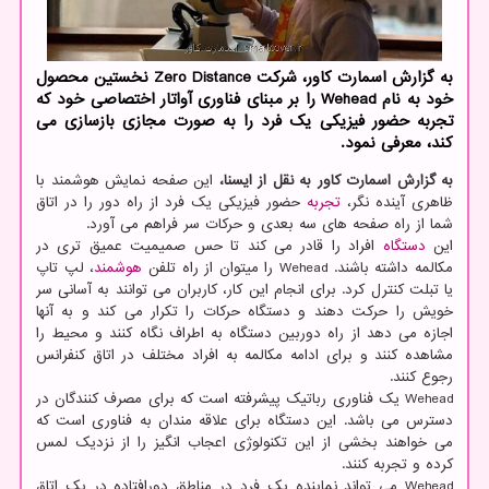
به گزارش اسمارت کاور، شرکت Zero Distance نخستین محصول
خود به نام Wehead را بر مبنای فناوری آواتار اختصاصی خود که
تجربه حضور فیزیکی یک فرد را به صورت مجازی بازسازی می
کند، معرفی نمود.
به گزارش اسمارت کاور به نقل از ایسنا،
این صفحه نمایش هوشمند با
ظاهری آینده نگر،
تجربه
حضور فیزیکی یک فرد از راه دور را در اتاق
شما از راه صفحه های سه بعدی و حرکات سر فراهم می آورد.
این
دستگاه
افراد را قادر می کند تا حس صمیمیت عمیق تری در
مکالمه داشته باشند. Wehead را میتوان از راه تلفن
هوشمند
، لپ تاپ
یا تبلت کنترل کرد. برای انجام این کار، کاربران می توانند به آسانی سر
خویش را حرکت دهند و دستگاه حرکات را تکرار می کند و به آنها
اجازه می دهد از راه دوربین دستگاه به اطراف نگاه کنند و محیط را
مشاهده کنند و برای ادامه مکالمه به افراد مختلف در اتاق کنفرانس
رجوع کنند.
Wehead یک فناوری رباتیک پیشرفته است که برای مصرف کنندگان در
دسترس می باشد. این دستگاه برای علاقه مندان به فناوری است که
می خواهند بخشی از این تکنولوژی اعجاب انگیز را از نزدیک لمس
کرده و تجربه کنند.
Wehead می تواند نماینده یک فرد در مناطق دورافتاده در یک اتاق