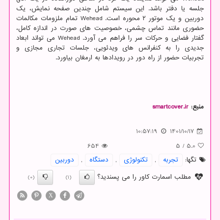
جلسه یا دفتر باشد. این سیستم شامل چندین صفحه نمایش، یک
دوربین و یک موتور ۲ محوره است. Wehead تمام ملزومات مکالمات
حضوری مانند تماس چشمی، خصوصیت های صورت در اندازه کامل،
گفتار فضایی و حرکات سر را فراهم می آورد. Wehead می تواند ابعاد
جدیدی را به کنفرانس های ویدئویی، جلسات تجاری مجازی و
تجربیات حضور از راه دور در رویدادها به ارمغان بیاورد.
منبع:
smartcover.ir
10:57:19
1401/10/17
654
5
/
5.0
تگها:
تجربه
,
تكنولوژی
,
دستگاه
,
دوربین
مطلب اسمارت کاور را می پسندید؟
(0)
(1)
X